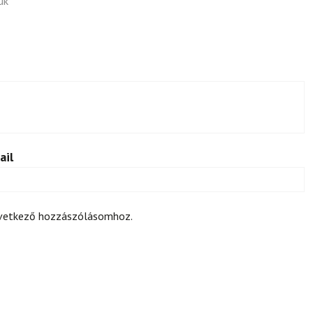
ük
ail
övetkező hozzászólásomhoz.