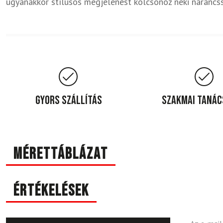
ugyanakkor stílusos megjelenést kölcsönöz neki narancs
Gyors szállítás
Szakmai taná
Mérettáblázat
Értékelések