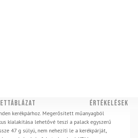
ettáblázat
Értékelések
minden kerékpárhoz. Megerősített műanyagból
kus kialakítása lehetővé teszi a palack egyszerű
sze 47 g súlyú, nem nehezíti le a kerékpárját,