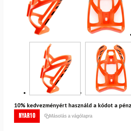
10% kedvezményért használd a kódot a pénz
nyar10
Másolás a vágólapra