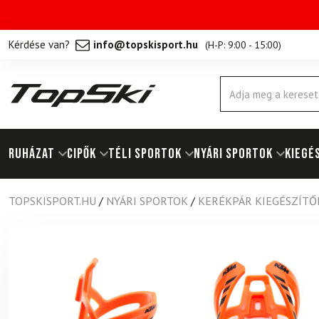
Kérdése van?
info@topskisport.hu
(
H-P: 9:00 - 15:00
)
Products
search
RUHÁZAT
Cipők
TÉLI SPORTOK
NYÁRI SPORTOK
KIEGÉ
TOPSKISPORT.HU
/
NYÁRI SPORTOK
/
KERÉKPÁR KIEGÉSZÍTŐ