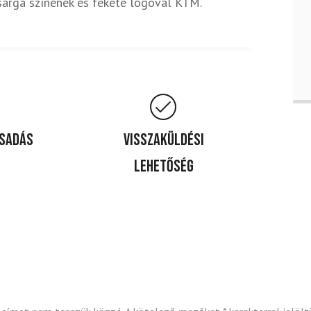
sárga színének és fekete logóval KTM.
csadás
Visszaküldési
lehetőség