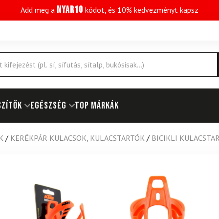
NYAR10
Add meg a
kódot, és 10% kedvezményt kapsz
SZÍTŐK
EGÉSZSÉG
Top márkák
K
/
KERÉKPÁR KULACSOK, KULACSTARTÓK
/
BICIKLI KULACSTA