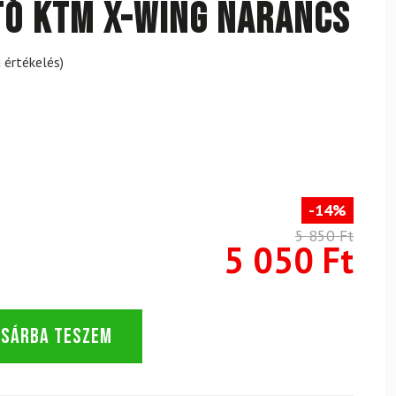
ó KTM X-Wing narancs
 értékelés)
-14%
5 850 Ft
5 050 Ft
OSÁRBA TESZEM