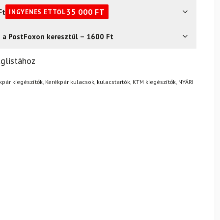
Ft
35 000
FT
INGYENES ETTŐL
s a PostFoxon keresztül – 1600 Ft
? Semmi gond – a terméket egyszerűen visszaküldheti 14
glistához
.
Mik a visszaküldés feltételei?
kpár kiegészítők
,
Kerékpár kulacsok, kulacstartók
,
KTM kiegészítők
,
NYÁRI