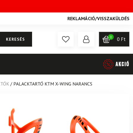
REKLAMÁCIÓ
/
VISSZAKÜLDÉS
0
0
Ft
KERESÉS
AKCIÓ
RTÓK
/
PALACKTARTÓ KTM X-WING NARANCS