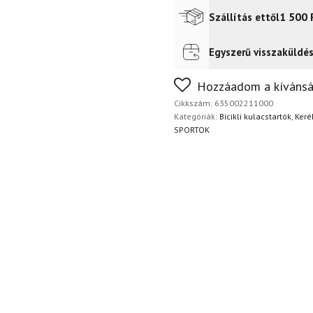
mennyiség
1 500
Szállítás ettől
Egyszerű visszaküldé
Futár a címre
2 400
Ft
FoxPost
1 500
Ft
Nem biztos a választásában
Hozzáadom a kívánsá
napon belül, indoklás nélkül
Cikkszám:
635002211000
Kategóriák:
Bicikli kulacstartók
,
Keré
SPORTOK