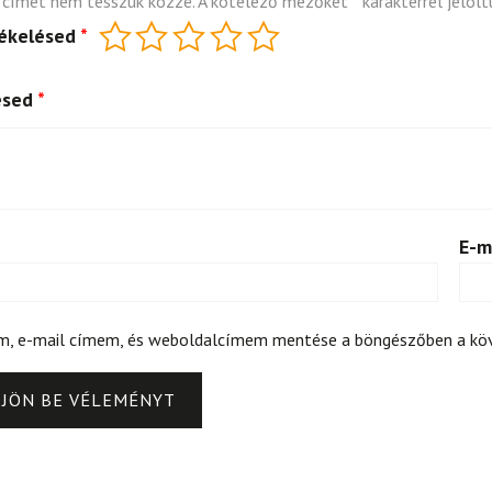
 címet nem tesszük közzé.
A kötelező mezőket
*
karakterrel jelölt
tékelésed
*
ésed
*
E-m
m, e-mail címem, és weboldalcímem mentése a böngészőben a k