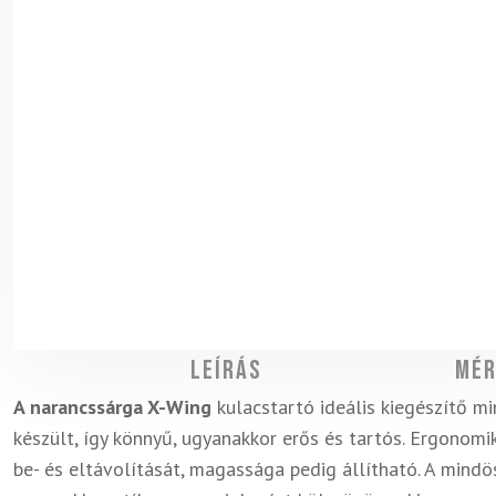
Leírás
Mér
A narancssárga X-Wing
kulacstartó ideális kiegészítő 
készült, így könnyű, ugyanakkor erős és tartós. Ergonomi
be- és eltávolítását, magassága pedig állítható. A mindös