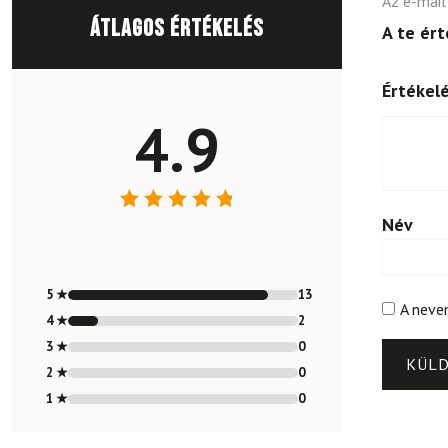
Az e-mail
Átlagos értékelés
A te ér
Értékel
4.9
Név
Értékelés:
4.87
/ 5
5 ★
13
A neve
4 ★
2
3 ★
0
2 ★
0
1 ★
0