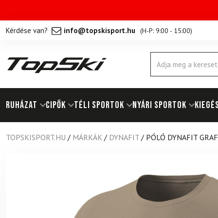
Kérdése van?
info@topskisport.hu
(
H-P: 9:00 - 15:00
)
Products
search
RUHÁZAT
Cipők
TÉLI SPORTOK
NYÁRI SPORTOK
KIEGÉ
TOPSKISPORT.HU
/
MÁRKÁK
/
DYNAFIT
/
PÓLÓ DYNAFIT GRAF