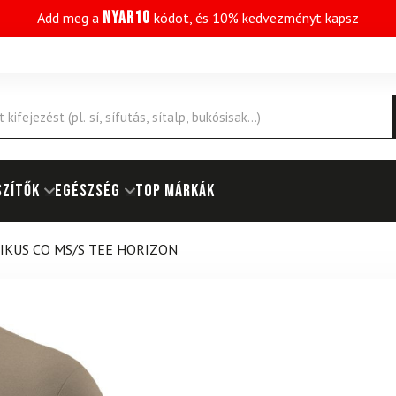
NYAR10
Add meg a
kódot, és 10% kedvezményt kapsz
SZÍTŐK
EGÉSZSÉG
Top márkák
IKUS CO MS/S TEE HORIZON