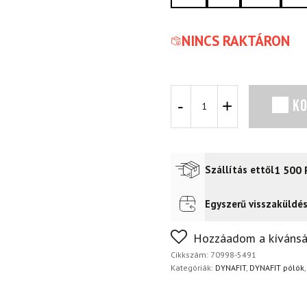
NINCS RAKTÁRON
Póló
K
Dynafit
Grafikus
CO
MS/S
TEE
1 500
Szállítás ettől
Horizon
mennyiség
Egyszerű visszaküldé
Futár a címre
2 400
Ft
FoxPost
1 500
Ft
Nem biztos a választásában
Hozzáadom a kívánsá
napon belül, indoklás nélkül
Cikkszám:
70998-5491
Kategóriák:
DYNAFIT
,
DYNAFIT pólók