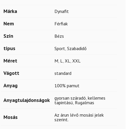
Márka
Dynafit
Nem
Férfiak
Szín
Bézs
típus
Sport
,
Szabadidő
Méret
M
,
L
,
XL
,
XXL
Vágott
standard
Anyag
100% pamut
gyorsan száradó
,
kellemes
Anyagtulajdonságok
tapintású
,
Rugalmas
Az árun lévő mosási jelek
Mosás
szerint.