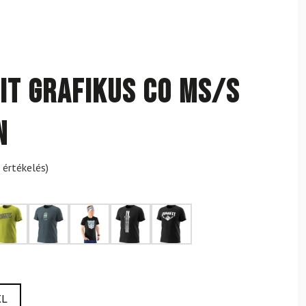
it Grafikus CO MS/S
n
 értékelés)
XL