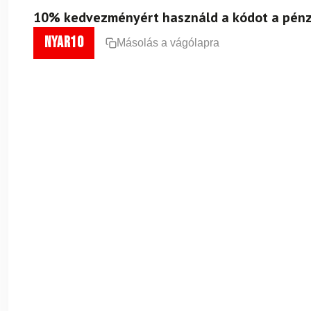
10% kedvezményért használd a kódot a pénz
nyar10
Másolás a vágólapra