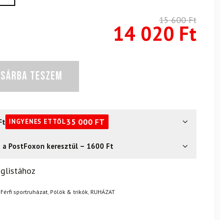
15 600
Ft
14 020
Ft
OSÁRBA TESZEM
Ft
35 000
FT
INGYENES ETTŐL
s a PostFoxon keresztül – 1600 Ft
? Semmi gond – a terméket egyszerűen visszaküldheti 14
glistához
.
Mik a visszaküldés feltételei?
,
Férfi sportruházat
,
Pólók & trikók
,
RUHÁZAT