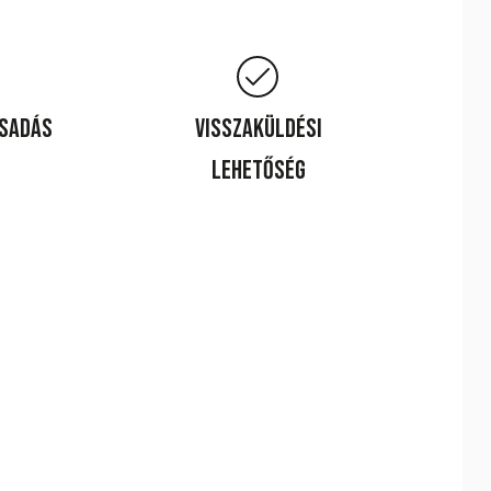
csadás
Visszaküldési
lehetőség