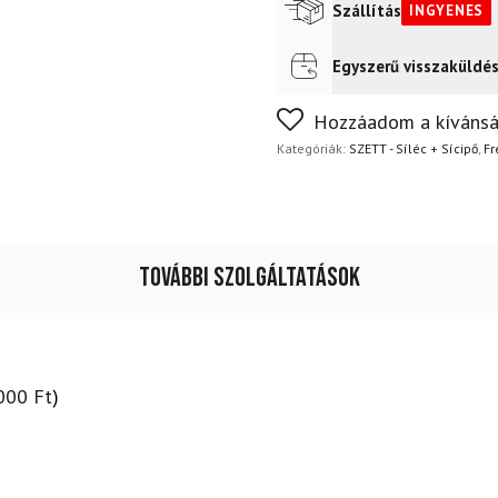
Szállítás
INGYENES
Egyszerű visszaküldé
Futár a címre
Ingyenes
Nem biztos a választásában
Hozzáadom a kívánsá
napon belül, indoklás nélkül
Kategóriák:
SZETT - Síléc + Sícipő
,
Fr
További szolgáltatások
000
Ft
)