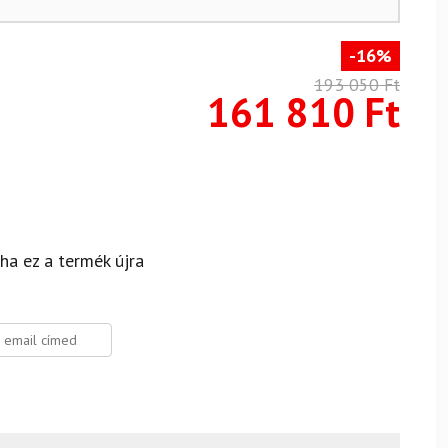
-16%
193 050
Ft
161 810
Ft
 ha ez a termék újra