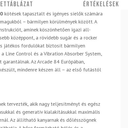
ettáblázat
Értékelések
90
kötések tapasztalt és igényes síelők számára
 magukból – bármilyen körülmények között. A
nstrukciót, aminek köszönhetően igazi all-
sebb középpont, a rövidebb sugár és a rocker
 és játékos fordulókat biztosít bármilyen
t a Line Control és a Vibration Absorber System,
st garantálnak. Az Arcade 84 Európában,
észült, mindenre készen áll – az első futástól
ek tervezték, akik nagy teljesítményt és egész
sukkal és generatív kialakításukkal maximális
rnál. Az állítható kanyarnak és dőlésszögnek
zíthatja. A hőre formázható bélés és a