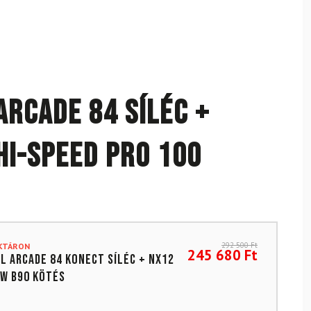
Arcade 84 síléc +
Hi-Speed Pro 100
292 500
Ft
AKTÁRON
245 680
Ft
L Arcade 84 Konect síléc + NX12
W B90 kötés