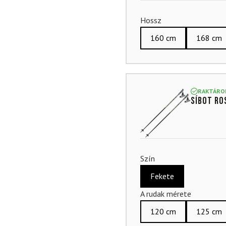
Hossz
160 cm
168 cm
RAKTÁRO
Síbot RO
Szín
Fekete
A rudak mérete
120 cm
125 cm