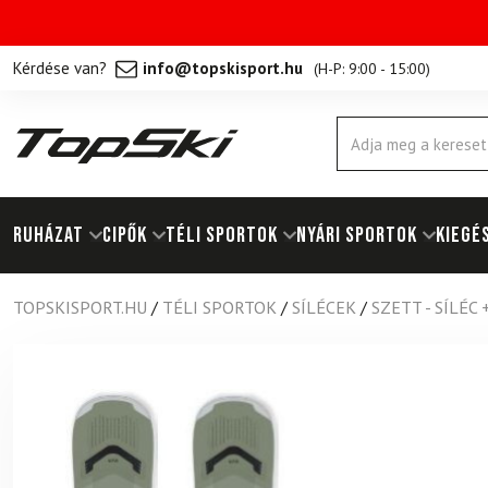
Kérdése van?
info@topskisport.hu
(
H-P: 9:00 - 15:00
)
Products
search
RUHÁZAT
Cipők
TÉLI SPORTOK
NYÁRI SPORTOK
KIEGÉ
TOPSKISPORT.HU
/
TÉLI SPORTOK
/
SÍLÉCEK
/
SZETT - SÍLÉC 