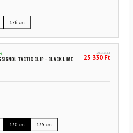
176 cm
29 250
Ft
N
25 330
Ft
SSIGNOL TACTIC CLIP - Black Lime
130 cm
135 cm