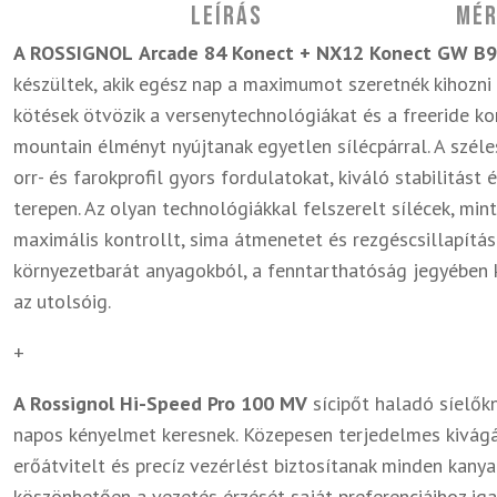
Leírás
Mér
A ROSSIGNOL
Arcade 84 Konect + NX12 Konect GW B
készültek, akik egész nap a maximumot szeretnék kihozni
kötések ötvözik a versenytechnológiákat és a freeride ko
mountain élményt nyújtanak egyetlen sílécpárral. A széle
orr- és farokprofil gyors fordulatokat, kiváló stabilitást
terepen. Az olyan technológiákkal felszerelt sílécek, min
maximális kontrollt, sima átmenetet és rezgéscsillapítá
környezetbarát anyagokból, a fenntarthatóság jegyében k
az utolsóig.
+
A Rossignol Hi-Speed Pro 100 MV
sícipőt haladó síelőkn
napos kényelmet keresnek. Közepesen terjedelmes kivágá
erőátvitelt és precíz vezérlést biztosítanak minden kanya
köszönhetően a vezetés érzését saját preferenciáihoz iga