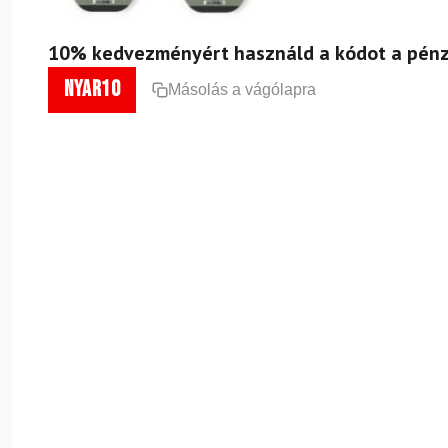
10% kedvezményért használd a kódot a pénz
nyar10
Másolás a vágólapra