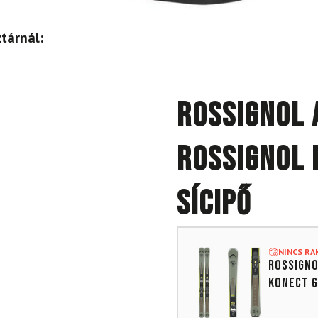
tárnál:
ROSSIGNOL 
ROSSIGNOL 
sícipő
NINCS R
ROSSIGNO
Konect G