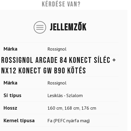
Kérdése van?
JELLEMZŐK
Márka
Rossignol
ROSSIGNOL Arcade 84 Konect síléc +
NX12 Konect GW B90 kötés
Márka
Rossignol
Sí típus
Lesiklás - Szlalom
Hossz
160 cm
,
168 cm
,
176 cm
Kernel típusa
Fa (PEFC nyárfa mag)