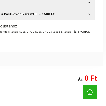
s a PostFoxon keresztül – 1600 Ft
? Semmi gond – a terméket egyszerűen visszaküldheti 14
glistához
.
Mik a visszaküldés feltételei?
eeride sílécek
,
ROSSIGNOL
,
ROSSIGNOL sílécek
,
Sílécek
,
TÉLI SPORTOK
0 Ft
Ár: