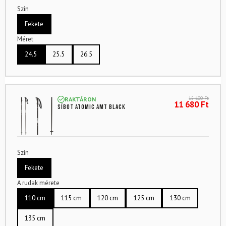
Szín
Fekete
Méret
24.5
25.5
26.5
15 600
Ft
RAKTÁRON
11 680
Ft
Síbot ATOMIC Amt Black
Szín
Fekete
A rudak mérete
110 cm
115 cm
120 cm
125 cm
130 cm
135 cm