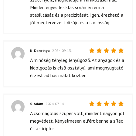
Minden egyes lesiklás során érzem a
stabilitását és a precizitását. Igen, érezhető a
jól megtervezett dizájn és a tartósság.
K. Dorottya
2024.09.13.
Értékelés:
A minőség tényleg lenyűgöző. Az anyagok és a
5
/ 5
kidolgozás is első osztályú, ami megnyugtató
érzést ad használat közben.
S. Ádám
2024.07.14.
Értékelés:
A csomagolás szuper volt, mindent nagyon jól
5
/ 5
megvédett. Kényelmesen elfért benne a síléc
és a sícipő is.