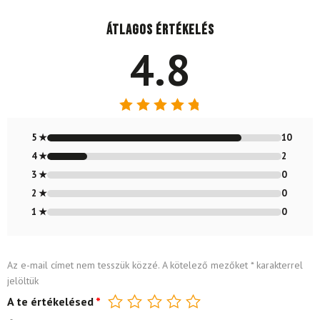
Átlagos értékelés
4.8
Értékelés:
4.83
/ 5
5 ★
10
4 ★
2
3 ★
0
2 ★
0
1 ★
0
Az e-mail címet nem tesszük közzé.
A kötelező mezőket
*
karakterrel
jelöltük
A te értékelésed
*