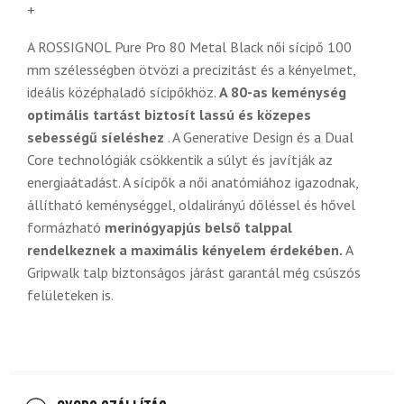
+
A ROSSIGNOL Pure Pro 80 Metal Black női sícipő 100
mm szélességben ötvözi a precizitást és a kényelmet,
ideális középhaladó sícipőkhöz.
A 80-as keménység
optimális tartást biztosít lassú és közepes
sebességű síeléshez
. A Generative Design és a Dual
Core technológiák csökkentik a súlyt és javítják az
energiaátadást. A sícipők a női anatómiához igazodnak,
állítható keménységgel, oldalirányú dőléssel és hővel
formázható
merinógyapjús belső talppal
rendelkeznek a maximális kényelem érdekében.
A
Gripwalk talp biztonságos járást garantál még csúszós
felületeken is.