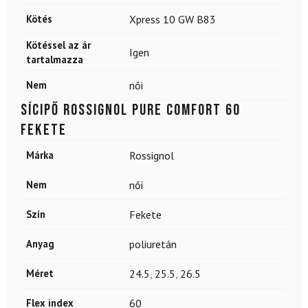
Kötés
Xpress 10 GW B83
Kötéssel az ár
Igen
tartalmazza
Nem
női
Sícipő ROSSIGNOL Pure Comfort 60
Fekete
Márka
Rossignol
Nem
női
Szín
Fekete
Anyag
poliuretán
Méret
24.5
,
25.5
,
26.5
Flex index
60