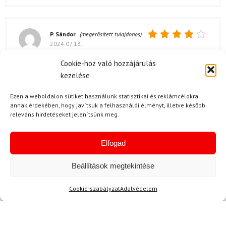
P. Sándor
(megerősített tulajdonos)
2024.07.13.
Értékelés:
4
/ 5
A csomagolás a Rossignol Nova 2S síléc
Cookie-hoz való hozzájárulás
szettnél kissé túlságosan nagy volt, de ennek
kezelése
ellenére minden sértetlenül érkezett meg. Jól
védték az elemeket, de talán lehetett volna
Ezen a weboldalon sütiket használunk statisztikai és reklámcélokra
annak érdekében, hogy javítsuk a felhasználói élményt, illetve később
egy kicsit kompaktabb is.
releváns hirdetéseket jelenítsünk meg.
Elfogad
P. Erika
2024.05.29.
Beállítások megtekintése
Értékelés:
A szállítási idő kiváló volt, amire
5
/ 5
számítottam. Az egész vásárlási folyamat
Cookie-szabályzat
Adatvédelem
egyszerű volt, és minden simán ment.