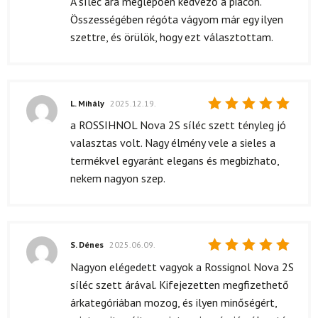
A síléc ára meglepően kedvező a piacon.
Összességében régóta vágyom már egy ilyen
szettre, és örülök, hogy ezt választottam.
L. Mihály
2025.12.19.
Értékelés:
a ROSSIHNOL Nova 2S síléc szett tényleg jó
5
/ 5
valasztas volt. Nagy élmény vele a sieles a
termékvel egyaránt elegans és megbizhato,
nekem nagyon szep.
S. Dénes
2025.06.09.
Értékelés:
Nagyon elégedett vagyok a Rossignol Nova 2S
5
/ 5
síléc szett árával. Kifejezetten megfizethető
árkategóriában mozog, és ilyen minőségért,