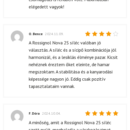
elégedett vagyok!
O. Bence
2024.11.09.
Értékelés:
A Rossignol Nova 2S síléc valóban jó
4
/ 5
választás. A síléc és a sícipő kombinációja jól
harmonizál, és a lesiklás élménye pazar. Kicsit
nehéznek éreztem őket eleinte, de hamar
megszoktam. A stabilitása és a kanyarodási
képessége nagyon jó. Eddig csak pozitív
tapasztalataim vannak.
F. Dóra
2024.10.04.
Értékelés:
A minőség, amit a Rossignol Nova 2S síléc
5
/ 5
szett nyújt, meghaladja a várakozásaimat.