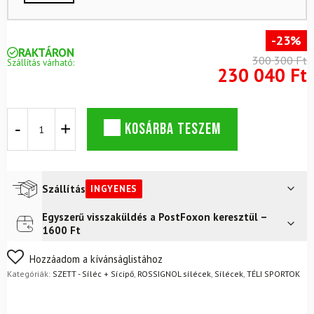
-23%
RAKTÁRON
300 300 Ft
Szállítás várható:
230 040 Ft
ROSSIGNOL
KOSÁRBA TESZEM
Nova
2S
síléc
szett
mennyiség
Szállítás
INGYENES
Egyszerű visszaküldés a PostFoxon keresztül –
Futár a címre
Ingyenes
1600 Ft
Nem biztos a választásában? Semmi gond – a terméket
Hozzáadom a kívánságlistához
egyszerűen visszaküldheti 14 napon belül, indoklás nélkül.
Kategóriák:
SZETT - Síléc + Sícipő
,
ROSSIGNOL sílécek
,
Sílécek
,
TÉLI SPORTOK
Mik a visszaküldés feltételei?