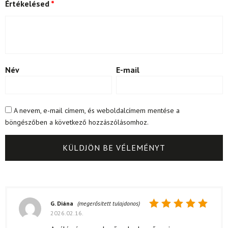
Értékelésed
*
Név
E-mail
A nevem, e-mail címem, és weboldalcímem mentése a
böngészőben a következő hozzászólásomhoz.
G. Diána
(megerősített tulajdonos)
2026.02.16.
Értékelés:
5
/ 5