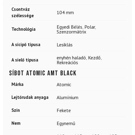
Csontváz
104 mm
szélessége
Egyedi Bélés
,
Polar
,
Technológia
Szenzormátrix
A sícipő típusa
Lesiklás
enyhén haladó
,
Kezdő
,
A síelő típusa
Rekreációs
Síbot ATOMIC Amt Black
Márka
Atomic
Lejtőrudak anyaga
Alumínium
Szín
Fekete
Nem
Egynemű