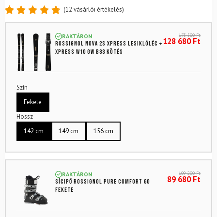
(
12
vásárlói értékelés)
Értékelés
12
4.83
az
175 500
Ft
RAKTÁRON
5-ből,
128 680
Ft
ROSSIGNOL Nova 2S XPress lesiklóléc +
értékelés
XPress W10 GW B83 kötés
alapján
Szín
Fekete
Hossz
142 cm
149 cm
156 cm
109 200
Ft
RAKTÁRON
89 680
Ft
Sícipő ROSSIGNOL Pure Comfort 60
Fekete