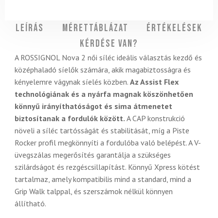
Leírás
Mérettáblázat
Értékelések
Kérdése van?
A ROSSIGNOL Nova 2 női síléc ideális választás kezdő és
középhaladó síelők számára, akik magabiztosságra és
kényelemre vágynak síelés közben.
Az Assist Flex
technológiának és a nyárfa magnak köszönhetően
könnyű irányíthatóságot és sima átmenetet
biztosítanak a fordulók között.
A CAP konstrukció
növeli a síléc tartósságát és stabilitását, míg a Piste
Rocker profil megkönnyíti a fordulóba való belépést. A V-
üvegszálas megerősítés garantálja a szükséges
szilárdságot és rezgéscsillapítást. Könnyű Xpress kötést
tartalmaz, amely kompatibilis mind a standard, mind a
Grip Walk talppal, és szerszámok nélkül könnyen
állítható.