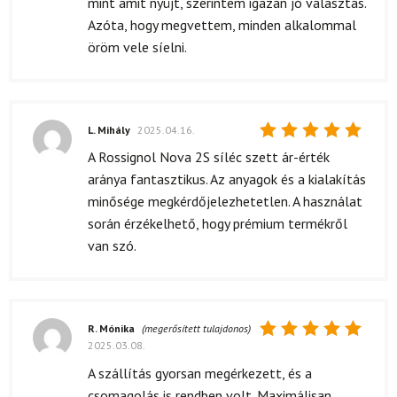
mint amit nyújt, szerintem igazán jó választás.
Azóta, hogy megvettem, minden alkalommal
öröm vele síelni.
L. Mihály
2025.04.16.
Értékelés:
A Rossignol Nova 2S síléc szett ár-érték
5
/ 5
aránya fantasztikus. Az anyagok és a kialakítás
minősége megkérdőjelezhetetlen. A használat
során érzékelhető, hogy prémium termékről
van szó.
R. Mónika
(megerősített tulajdonos)
2025.03.08.
Értékelés:
5
/ 5
A szállítás gyorsan megérkezett, és a
csomagolás is rendben volt. Maximálisan