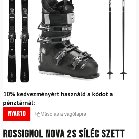
10% kedvezményért használd a kódot a
pénztárnál:
nyar10
Másolás a vágólapra
ROSSIGNOL Nova 2S síléc szett