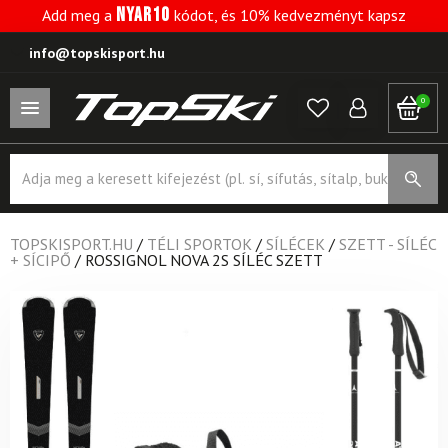
NYAR10
Add meg a
kódot, és 10% kedvezményt kapsz
info@topskisport.hu
0
Products
search
TOPSKISPORT.HU
/
TÉLI SPORTOK
/
SÍLÉCEK
/
SZETT - SÍLÉC
+ SÍCIPŐ
/
ROSSIGNOL NOVA 2S SÍLÉC SZETT