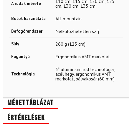
110 cm
,
115 cm
,
120 cm
,
125
A rudak mérete
cm
,
130 cm
,
135 cm
Botok használata
All-mountain
Befogórendszer
Nélkülözhetetlen szíj
Súly
260 g (125 cm)
Fogantyú
Ergonomikus AMT markolat
3* alumínium rúd technológia
,
Technológia
acél hegy
,
ergonomikus AMT
markolat
,
pályakosár (60 mm)
Mérettáblázat
Értékelések