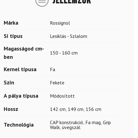
JELLEMZŐK
Márka
Rossignol
Sí típus
Lesiklás - Szlalom
Magasságod cm-
150 - 160 cm
ben
Kernel típusa
Fa
Szín
Fekete
A pálya típusa
Módosított
Hossz
142 cm
,
149 cm
,
156 cm
CAP konstrukció
,
Fa mag
,
Grip
Technológia
Walk
,
üvegszál