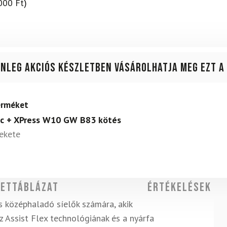
000
Ft
)
enleg akciós készletben vásárolhatja meg ezt a
terméket
éc + XPress W10 GW B83 kötés
ekete
ettáblázat
Értékelések
s középhaladó síelők számára, akik
 Assist Flex technológiának és a nyárfa