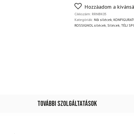
kötés
Nem biztos a választásában
Hozzáadom a kívánsá
mennyiség
napon belül, indoklás nélkül
Cikkszám:
RRNBK05
Kategóriák:
Női sílécek
,
KONFIGURATO
ROSSIGNOL sílécek
,
Sílécek
,
TÉLI S
További szolgáltatások