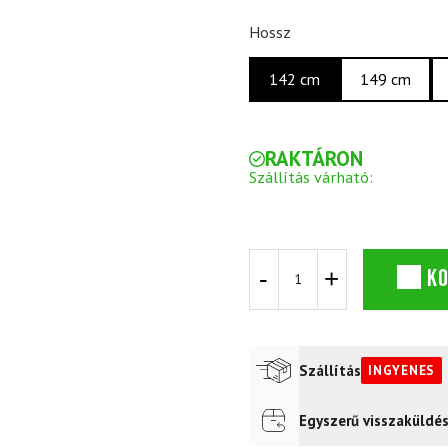
Hossz
142 cm
149 cm
RAKTÁRON
Szállítás várható:
ROSSIGNOL
K
Nova
2S
XPress
lesiklóléc
+
Szállítás
INGYENES
XPress
W10
GW
Egyszerű visszaküldé
Futár a címre
Ingyenes
B83