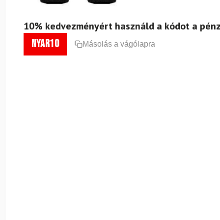
10% kedvezményért használd a kódot a pénz
nyar10
Másolás a vágólapra