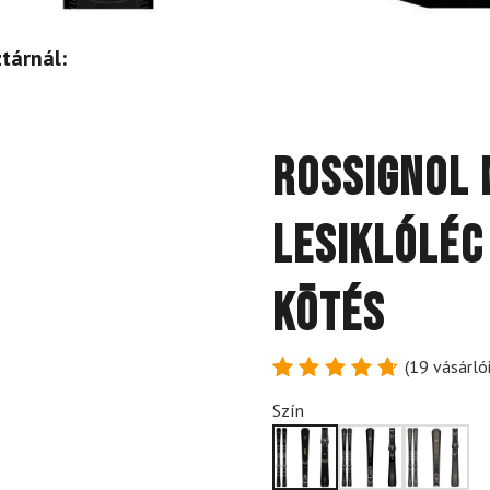
tárnál:
ROSSIGNOL 
lesiklóléc
kötés
(
19
vásárlói
Értékelés
19
Szín
4.79
az
5-ből,
értékelés
alapján