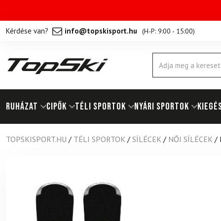
Kérdése van?
info@topskisport.hu
(
H-P: 9:00 - 15:00
)
Products
search
RUHÁZAT
Cipők
TÉLI SPORTOK
NYÁRI SPORTOK
KIEGÉ
TOPSKISPORT.HU
/
TÉLI SPORTOK
/
SÍLÉCEK
/
NŐI SÍLÉCEK
/