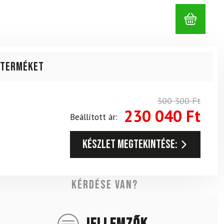
 terméket
300 300
Ft
230 040
Ft
Beállított ár:
Készlet megtekintése:
Kérdése van?