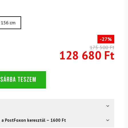
156 cm
-27%
175 500 Ft
128 680 Ft
OSÁRBA TESZEM
s a PostFoxon keresztül – 1600 Ft