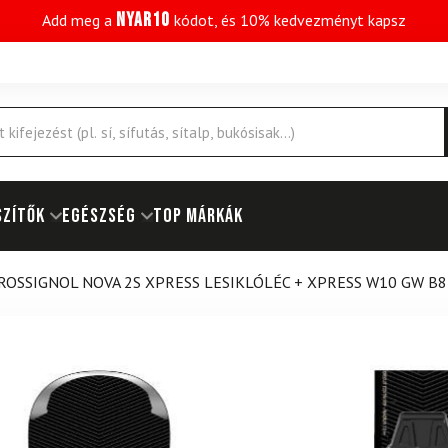
NYAR10
Add meg a
kódot, és 10% kedvezményt kapsz
SZÍTŐK
EGÉSZSÉG
Top márkák
ROSSIGNOL NOVA 2S XPRESS LESIKLÓLÉC + XPRESS W10 GW B8