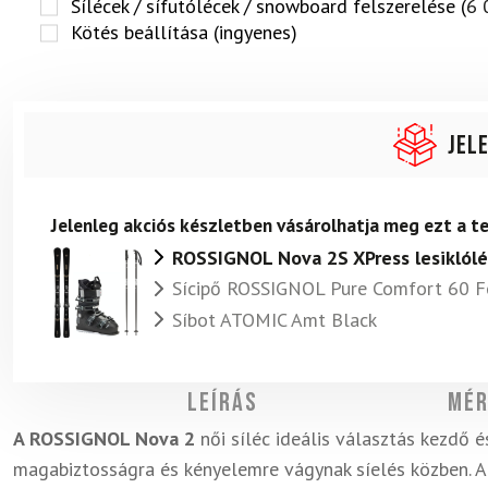
Sílécek / sífutólécek / snowboard felszerelése (
6 
Kötés beállítása (ingyenes)
Jel
Jelenleg akciós készletben vásárolhatja meg ezt a 
ROSSIGNOL Nova 2S XPress lesiklól
Sícipő ROSSIGNOL Pure Comfort 60 F
Síbot ATOMIC Amt Black
Leírás
Mér
A ROSSIGNOL Nova 2
női síléc ideális választás kezdő é
magabiztosságra és kényelemre vágynak síelés közben. Az