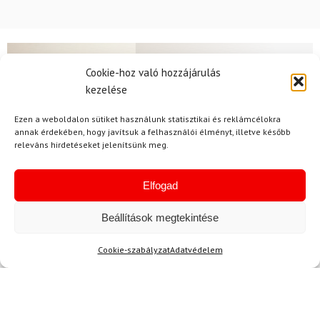
Cookie-hoz való hozzájárulás
Hírek
kezelése
Ezen a weboldalon sütiket használunk statisztikai és reklámcélokra
annak érdekében, hogy javítsuk a felhasználói élményt, illetve később
Aktuális hírek megtekintése
releváns hirdetéseket jelenítsünk meg.
Elfogad
Beállítások megtekintése
Akció
Cookie-szabályzat
Adatvédelem
TERMÉKEK BEMUTATÁSA HASZNÁLAT KÖZBEN