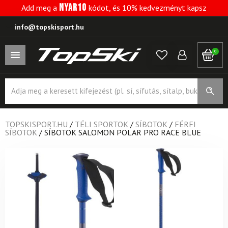
NYAR10
Add meg a
kódot, és 10% kedvezményt kapsz
info@topskisport.hu
0
Products
search
TOPSKISPORT.HU
/
TÉLI SPORTOK
/
SÍBOTOK
/
FÉRFI
SÍBOTOK
/
SÍBOTOK SALOMON POLAR PRO RACE BLUE