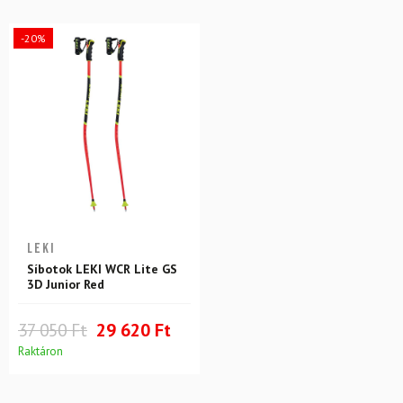
-20%
LEKI
Síbotok LEKI WCR Lite GS
3D Junior Red
37 050 Ft
29 620 Ft
Raktáron