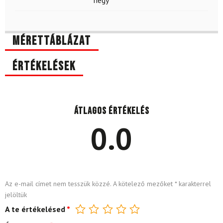
hegy
Mérettáblázat
Értékelések
Átlagos értékelés
0.0
Az e-mail címet nem tesszük közzé.
A kötelező mezőket
*
karakterrel
jelöltük
A te értékelésed
*