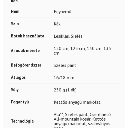
ben
Nem
Egynemű
Szín
Kék
Botok használata
Lesiklás
,
Síelés
120 cm
,
125 cm
,
130 cm
,
135
A rudak mérete
cm
Befogórendszer
Széles pánt
Átlagos
16/18 mm
Súly
250 g (1 db)
Fogantyú
Kettős anyagú markolat
Alu**
,
Széles pánt
,
Cserélhető
All-mountain kosár
,
Kettős
Technológia
anyagú markolat
,
szabványos