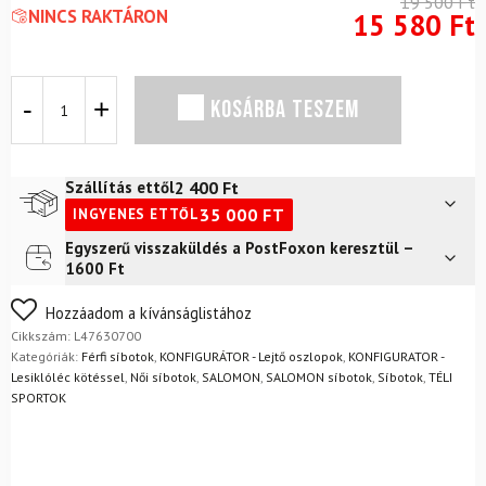
19 500
Ft
NINCS RAKTÁRON
15 580
Ft
Síbotok
KOSÁRBA TESZEM
SALOMON
Polar
PRO
Race
2 400
Ft
Szállítás ettől
Blue
35 000
FT
INGYENES ETTŐL
mennyiség
Egyszerű visszaküldés a PostFoxon keresztül –
Futár a címre
2 400
Ft
1600 Ft
Nem biztos a választásában? Semmi gond – a terméket
Hozzáadom a kívánságlistához
egyszerűen visszaküldheti 14 napon belül, indoklás nélkül.
Cikkszám:
L47630700
Mik a visszaküldés feltételei?
Kategóriák:
Férfi síbotok
,
KONFIGURÁTOR - Lejtő oszlopok
,
KONFIGURATOR -
Lesiklóléc kötéssel
,
Női síbotok
,
SALOMON
,
SALOMON síbotok
,
Síbotok
,
TÉLI
SPORTOK