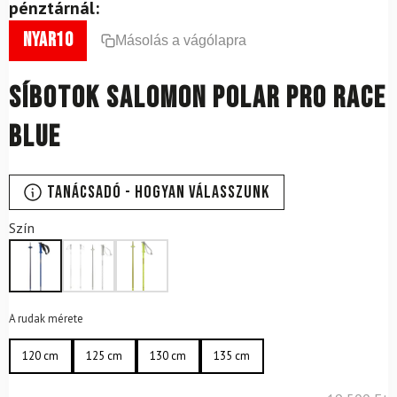
pénztárnál:
nyar10
Másolás a vágólapra
Síbotok SALOMON Polar PRO Race
Blue
Tanácsadó - Hogyan válasszunk
Szín
A rudak mérete
120 cm
125 cm
130 cm
135 cm