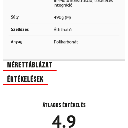
In-Mold konstrukció
,
tökéletes
integráció
Súly
490g (M)
Szellőzés
Állítható
Anyag
Polikarbonát
Mérettáblázat
Értékelések
Átlagos értékelés
4.9