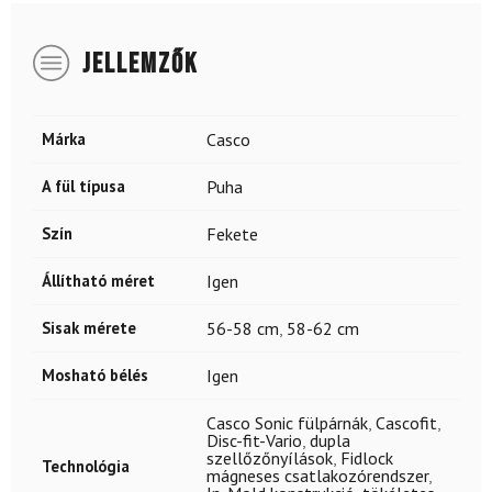
JELLEMZŐK
Márka
Casco
A fül típusa
Puha
Szín
Fekete
Állítható méret
Igen
Sisak mérete
56-58 cm
,
58-62 cm
Mosható bélés
Igen
Casco Sonic fülpárnák
,
Cascofit
,
Disc-fit-Vario
,
dupla
szellőzőnyílások
,
Fidlock
Technológia
mágneses csatlakozórendszer
,