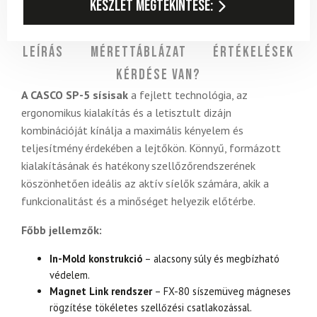
Készlet megtekintése:
Leírás
Mérettáblázat
Értékelések
Kérdése van?
A CASCO SP-5 sísisak
a fejlett technológia, az
ergonomikus kialakítás és a letisztult dizájn
kombinációját kínálja a maximális kényelem és
teljesítmény érdekében a lejtőkön. Könnyű, formázott
kialakításának és hatékony szellőzőrendszerének
köszönhetően ideális az aktív síelők számára, akik a
funkcionalitást és a minőséget helyezik előtérbe.
Főbb jellemzők:
In-Mold konstrukció
– alacsony súly és megbízható
védelem.
Magnet Link rendszer
– FX-80 síszemüveg mágneses
rögzítése tökéletes szellőzési csatlakozással.