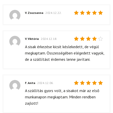
V. Zsuzsanna
2024.12.22.
Értékelés:
5
/ 5
V. Viktória
2024.12.18.
Értékelés:
A sisak érkezése kicsit késlekedett, de végül
4
/ 5
megkaptam. Összességében elégedett vagyok,
de a szállítást érdemes lenne javítani.
F. Anita
2024.12.06.
Értékelés:
A szállítás gyors volt, a sisakot már az első
5
/ 5
munkanapon megkaptam. Minden rendben
zajlott!