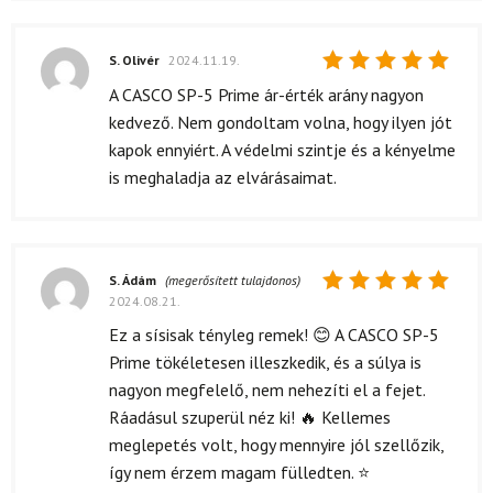
S. Olivér
2024.11.19.
Értékelés:
A CASCO SP-5 Prime ár-érték arány nagyon
5
/ 5
kedvező. Nem gondoltam volna, hogy ilyen jót
kapok ennyiért. A védelmi szintje és a kényelme
is meghaladja az elvárásaimat.
S. Ádám
(megerősített tulajdonos)
2024.08.21.
Értékelés:
5
/ 5
Ez a sísisak tényleg remek! 😊 A CASCO SP-5
Prime tökéletesen illeszkedik, és a súlya is
nagyon megfelelő, nem nehezíti el a fejet.
Ráadásul szuperül néz ki! 🔥 Kellemes
meglepetés volt, hogy mennyire jól szellőzik,
így nem érzem magam fülledten. ⭐