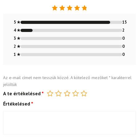
Értékelés:
4.88
/ 5
5 ★
15
4 ★
2
3 ★
0
2 ★
0
1 ★
0
Az e-mail címet nem tesszük közzé.
A kötelező mezőket
*
karakterrel
jelöltük
A te értékelésed
*
Értékelésed
*