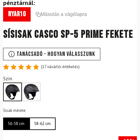
pénztárnál:
nyar10
Másolás a vágólapra
Sísisak CASCO SP-5 Prime Fekete
Tanácsadó - Hogyan válasszunk
(
17
vásárlói értékelés)
Értékelés
17
Szín
4.88
az
5-ből,
értékelés
alapján
Sisak mérete
56-58 cm
58-62 cm