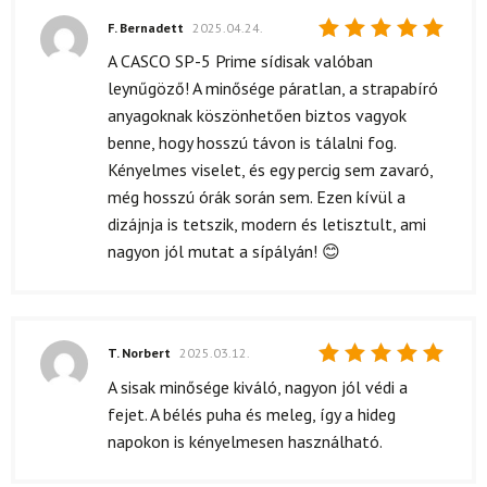
F. Bernadett
2025.04.24.
Értékelés:
A CASCO SP-5 Prime sídisak valóban
5
/ 5
leynűgöző! A minősége páratlan, a strapabíró
anyagoknak köszönhetően biztos vagyok
benne, hogy hosszú távon is tálalni fog.
Kényelmes viselet, és egy percig sem zavaró,
még hosszú órák során sem. Ezen kívül a
dizájnja is tetszik, modern és letisztult, ami
nagyon jól mutat a sípályán! 😊
T. Norbert
2025.03.12.
Értékelés:
A sisak minősége kiváló, nagyon jól védi a
5
/ 5
fejet. A bélés puha és meleg, így a hideg
napokon is kényelmesen használható.