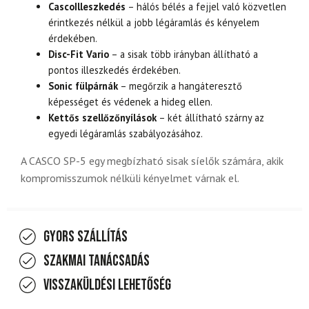
CascoIlleszkedés
– hálós bélés a fejjel való közvetlen
érintkezés nélkül a jobb légáramlás és kényelem
érdekében.
Disc-Fit Vario
– a sisak több irányban állítható a
pontos illeszkedés érdekében.
Sonic fülpárnák
– megőrzik a hangáteresztő
képességet és védenek a hideg ellen.
Kettős szellőzőnyílások
– két állítható szárny az
egyedi légáramlás szabályozásához.
A CASCO SP-5 egy megbízható sisak síelők számára, akik
kompromisszumok nélküli kényelmet várnak el.
Gyors szállítás
Szakmai tanácsadás
Visszaküldési lehetőség