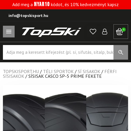
NYAR10
Add meg a
kódot, és 10% kedvezményt kapsz
info@topskisport.hu
0
Products
search
TOPSKISPORT.HU
/
TÉLI SPORTOK
/
SÍ SISAKOK
/
FÉRFI
SÍSISAKOK
/
SÍSISAK CASCO SP-5 PRIME FEKETE