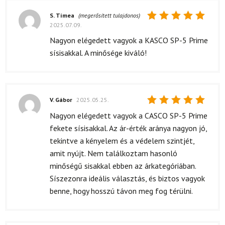
S. Tímea
(megerősített tulajdonos)
2025.07.09.
Értékelés:
5
/ 5
Nagyon elégedett vagyok a KASCO SP-5 Prime
sísisakkal. A minősége kiváló!
V. Gábor
2025.05.25.
Értékelés:
Nagyon elégedett vagyok a CASCO SP-5 Prime
5
/ 5
fekete sísisakkal. Az ár-érték aránya nagyon jó,
tekintve a kényelem és a védelem szintjét,
amit nyújt. Nem találkoztam hasonló
minőségű sisakkal ebben az árkategóriában.
Síszezonra ideális választás, és biztos vagyok
benne, hogy hosszú távon meg fog térülni.