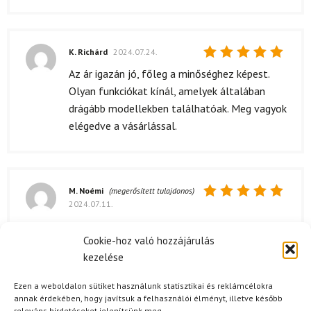
K. Richárd
2024.07.24.
Értékelés:
Az ár igazán jó, főleg a minőséghez képest.
5
/ 5
Olyan funkciókat kínál, amelyek általában
drágább modellekben találhatóak. Meg vagyok
elégedve a vásárlással.
M. Noémi
(megerősített tulajdonos)
2024.07.11.
Értékelés:
5
/ 5
szuper
Cookie-hoz való hozzájárulás
kezelése
Ezen a weboldalon sütiket használunk statisztikai és reklámcélokra
V. Benedek
2024.07.04.
annak érdekében, hogy javítsuk a felhasználói élményt, illetve később
Értékelés:
releváns hirdetéseket jelenítsünk meg.