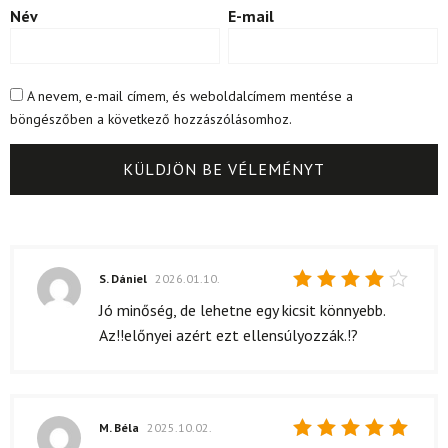
Név
E-mail
A nevem, e-mail címem, és weboldalcímem mentése a
böngészőben a következő hozzászólásomhoz.
S. Dániel
2026.01.10.
Értékelés:
Jó minőség, de lehetne egy kicsit könnyebb.
4
/ 5
Az!!előnyei azért ezt ellensúlyozzák.!?
M. Béla
2025.10.02.