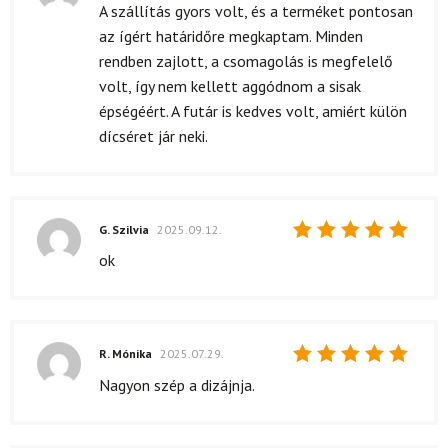
Értékelés:
A szállítás gyors volt, és a terméket pontosan
5
/ 5
az ígért határidőre megkaptam. Minden
rendben zajlott, a csomagolás is megfelelő
volt, így nem kellett aggódnom a sisak
épségéért. A futár is kedves volt, amiért külön
dícséret jár neki.
G. Szilvia
2025.09.12.
Értékelés:
ok
5
/ 5
R. Mónika
2025.07.29.
Értékelés:
Nagyon szép a dizájnja.
5
/ 5