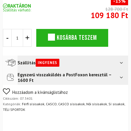
-15%
RAKTÁRON
128 700 Ft
Szállítás várható:
109 180 Ft
Sísisak
KOSÁRBA TESZEM
CASCO
SP-
5
Prime
Fekete
Szállítás
INGYENES
mennyiség
Egyszerű visszaküldés a PostFoxon keresztül –
Futár a címre
Ingyenes
1600 Ft
FoxPost
Ingyenes
Nem biztos a választásában? Semmi gond – a terméket
Hozzáadom a kívánságlistához
egyszerűen visszaküldheti 14 napon belül, indoklás nélkül.
Cikkszám:
07.3401
Mik a visszaküldés feltételei?
Kategóriák:
Férfi sísisakok
,
CASCO
,
CASCO sísisakok
,
Női sísisakok
,
Sí sisakok
,
TÉLI SPORTOK