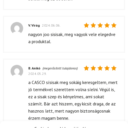
V. Virág
2024.06.06.
Értékelés:
nagyon joo sisisak, meg vagyok vele elegedve
5
/ 5
a produktal.
B. Anikó
(megerősített tulajdonos)
2024.05.29.
Értékelés:
5
/ 5
a CASCO sísisak meg sokáig keresgeltem, mert
jó termékvel szerettem volna síelni. Végül is,
ez a sisak szep és kényelmes, ami sokat
számít. Bár azt hiszem, egy kicsit draga, de az
hasznos lett, mert nagyon biztonságosnak
érzem magam benne.