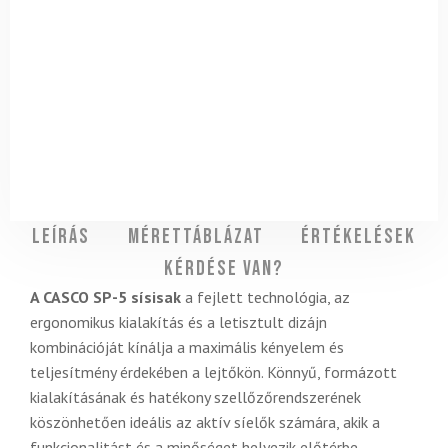
Leírás
Mérettáblázat
Értékelések
Kérdése van?
A CASCO SP-5 sísisak
a fejlett technológia, az
ergonomikus kialakítás és a letisztult dizájn
kombinációját kínálja a maximális kényelem és
teljesítmény érdekében a lejtőkön. Könnyű, formázott
kialakításának és hatékony szellőzőrendszerének
köszönhetően ideális az aktív síelők számára, akik a
funkcionalitást és a minőséget helyezik előtérbe.