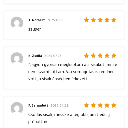
T. Norbert
2025.07.29.
Értékelés:
szuper
5
/ 5
K. Zsófia
2025.07.25.
Értékelés:
Nagyon gyorsan megkaptam a sísisakot, amire
5
/ 5
nem számítottam. A...csomagolás is rendben
volt, a sisak épségben érkezett.
F. Bernadett
2025.04.28.
Értékelés:
Csodás sisak, messze a legjobb, amit eddig
5
/ 5
próbáltam.