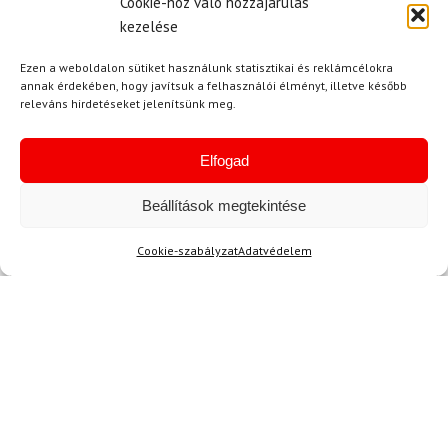
Cookie-hoz való hozzájárulás
kezelése
Kérdése van?
Ezen a weboldalon sütiket használunk statisztikai és reklámcélokra
annak érdekében, hogy javítsuk a felhasználói élményt, illetve később
releváns hirdetéseket jelenítsünk meg.
Elfogad
Kérdése van?
Beállítások megtekintése
info@topskisport.hu
Cookie-szabályzat
Adatvédelem
Név
E-mail