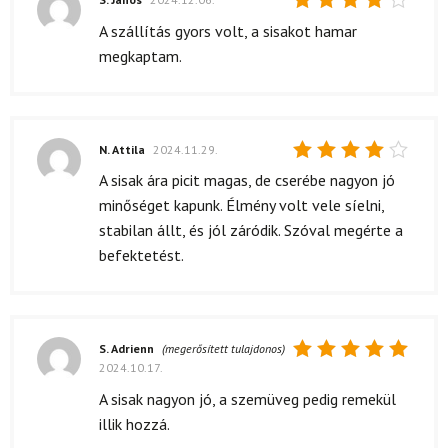
Értékelés:
A szállítás gyors volt, a sisakot hamar
4
/ 5
megkaptam.
N. Attila
2024.11.29.
Értékelés:
A sisak ára picit magas, de cserébe nagyon jó
4
/ 5
minőséget kapunk. Élmény volt vele síelni,
stabilan állt, és jól záródik. Szóval megérte a
befektetést.
S. Adrienn
(megerősített tulajdonos)
2024.10.17.
Értékelés:
5
/ 5
A sisak nagyon jó, a szemüveg pedig remekül
illik hozzá.