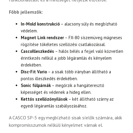
Főbb jellemzők:
In-Mold konstrukció
– alacsony súly és megbízható
védelem.
Magnet Link rendszer
– FX-80 síszemüveg mágneses
rögzítése tökéletes szellőzési csatlakozással.
CascoIlleszkedés
– hálós bélés a fejjel való közvetlen
érintkezés nélkül a jobb légáramlás és kényelem
érdekében.
Disc-Fit Vario
– a sisak több irányban állítható a
pontos illeszkedés érdekében.
Sonic fülpárnák
– megőrzik a hangáteresztő
képességet és védenek a hideg ellen.
Kettős szellőzőnyílások
– két állítható szárny az
egyedi légáramlás szabályozásához.
A CASCO SP-5 egy megbízható sisak síelők számára, akik
kompromisszumok nélküli kényelmet várnak el.