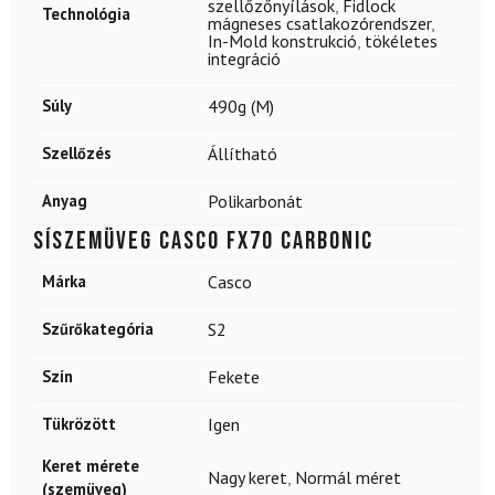
szellőzőnyílások
,
Fidlock
Technológia
mágneses csatlakozórendszer
,
In-Mold konstrukció
,
tökéletes
integráció
Súly
490g (M)
Szellőzés
Állítható
Anyag
Polikarbonát
Síszemüveg CASCO FX70 Carbonic
Márka
Casco
Szűrőkategória
S2
Szín
Fekete
Tükrözött
Igen
Keret mérete
Nagy keret
,
Normál méret
(szemüveg)