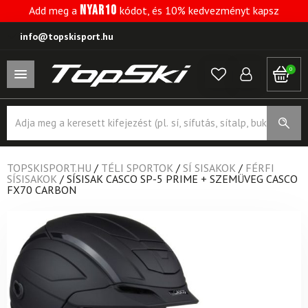
NYAR10
Add meg a
kódot, és 10% kedvezményt kapsz
info@topskisport.hu
0
Products
search
TOPSKISPORT.HU
/
TÉLI SPORTOK
/
SÍ SISAKOK
/
FÉRFI
SÍSISAKOK
/
SÍSISAK CASCO SP-5 PRIME + SZEMÜVEG CASCO
FX70 CARBON