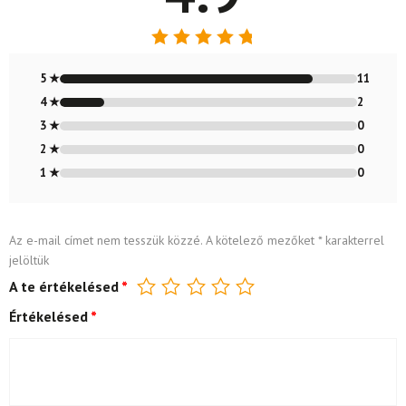
Értékelés:
4.85
/ 5
5 ★
11
4 ★
2
3 ★
0
2 ★
0
1 ★
0
Az e-mail címet nem tesszük közzé.
A kötelező mezőket
*
karakterrel
jelöltük
A te értékelésed
*
Értékelésed
*