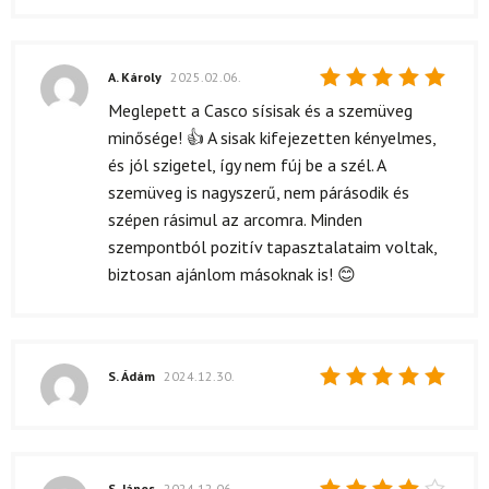
A. Károly
2025.02.06.
Értékelés:
Meglepett a Casco sísisak és a szemüveg
5
/ 5
minősége! 👍 A sisak kifejezetten kényelmes,
és jól szigetel, így nem fúj be a szél. A
szemüveg is nagyszerű, nem párásodik és
szépen rásimul az arcomra. Minden
szempontból pozitív tapasztalataim voltak,
biztosan ajánlom másoknak is! 😊
S. Ádám
2024.12.30.
Értékelés:
5
/ 5
S. János
2024.12.06.