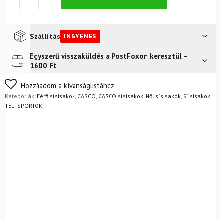
SP-
5
Prime
+
Szállítás
INGYENES
szemüveg
CASCO
Egyszerű visszaküldés a PostFoxon keresztül –
Futár a címre
Ingyenes
FX70
1600 Ft
Carbon
FoxPost
Ingyenes
mennyiség
Nem biztos a választásában? Semmi gond – a terméket
Hozzáadom a kívánságlistához
egyszerűen visszaküldheti 14 napon belül, indoklás nélkül.
Kategóriák:
Férfi sísisakok
,
CASCO
,
CASCO sísisakok
,
Női sísisakok
,
Sí sisakok
,
Mik a visszaküldés feltételei?
TÉLI SPORTOK