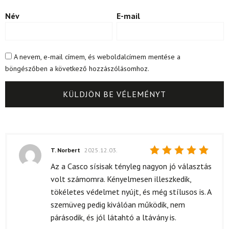
Név
E-mail
A nevem, e-mail címem, és weboldalcímem mentése a
böngészőben a következő hozzászólásomhoz.
T. Norbert
2025.12.03.
Értékelés:
Az a Casco sísisak tényleg nagyon jó választás
5
/ 5
volt számomra. Kényelmesen illeszkedik,
tökéletes védelmet nyújt, és még stílusos is. A
szemüveg pedig kiválóan működik, nem
párásodik, és jól látahtó a ltávány is.