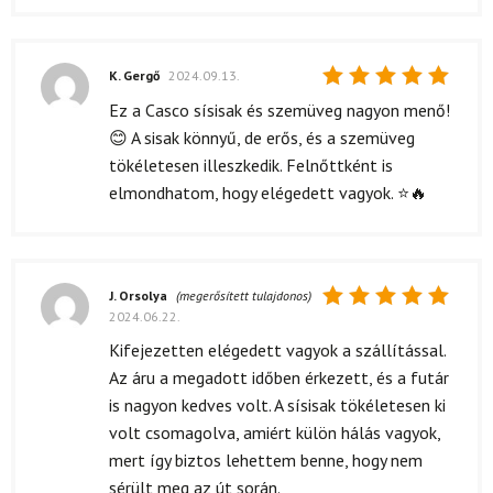
K. Gergő
2024.09.13.
Értékelés:
Ez a Casco sísisak és szemüveg nagyon menő!
5
/ 5
😊 A sisak könnyű, de erős, és a szemüveg
tökéletesen illeszkedik. Felnőttként is
elmondhatom, hogy elégedett vagyok. ⭐🔥
J. Orsolya
(megerősített tulajdonos)
2024.06.22.
Értékelés:
5
/ 5
Kifejezetten elégedett vagyok a szállítással.
Az áru a megadott időben érkezett, és a futár
is nagyon kedves volt. A sísisak tökéletesen ki
volt csomagolva, amiért külön hálás vagyok,
mert így biztos lehettem benne, hogy nem
sérült meg az út során.