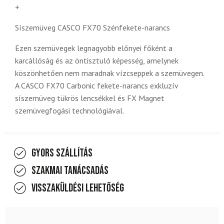
+
Síszemüveg CASCO FX70 Szénfekete-narancs
Ezen szemüvegek legnagyobb előnyei főként a
karcállóság és az öntisztuló képesség, amelynek
köszönhetően nem maradnak vízcseppek a szemüvegen.
A CASCO FX70 Carbonic fekete-narancs exkluzív
síszemüveg tükrös lencsékkel és FX Magnet
szemüvegfogási technológiával.
Gyors szállítás
Szakmai tanácsadás
Visszaküldési lehetőség