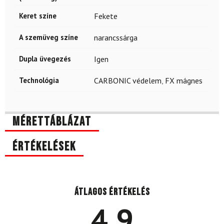
Keret színe
Fekete
A szemüveg színe
narancssárga
Dupla üvegezés
Igen
Technológia
CARBONIC védelem
,
FX mágnes
Mérettáblázat
Értékelések
Átlagos értékelés
4.9