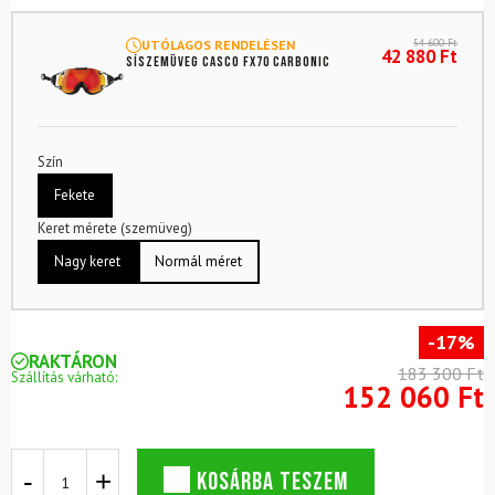
54 600
Ft
UTÓLAGOS RENDELÉSEN
42 880
Ft
Síszemüveg CASCO FX70 Carbonic
Szín
Fekete
Keret mérete (szemüveg)
Nagy keret
Normál méret
-17%
RAKTÁRON
183 300 Ft
Szállítás várható:
152 060 Ft
Sísisak
KOSÁRBA TESZEM
CASCO