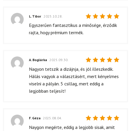
L. Tibor
2025.10.28.
Értékelés:
Egyszerűen fantasztikus a minősége, érződik
5
/ 5
rajta, hogy prémium termék.
A. Boglárka
2025.09.30.
Értékelés:
Nagyon tetszik a dizájnja, és jól illeszkedik.
5
/ 5
Hálás vagyok a választásért, mert kényelmes
viselni a pályán. 5 csillag, mert eddig a
legjobban teljesít!
F. Géza
2025.08.04.
Értékelés:
Naygon megérte, eddig a legjobb sisak, amit