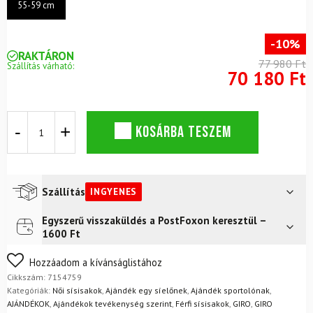
55-59 cm
-10%
RAKTÁRON
77 980 Ft
Szállítás várható:
70 180 Ft
Sísisak
KOSÁRBA TESZEM
Giro
Tenet
Mips
Helmet
Matte
Szállítás
INGYENES
Metallic
Coal/tan
Egyszerű visszaküldés a PostFoxon keresztül –
Futár a címre
Ingyenes
mennyiség
1600 Ft
FoxPost
Ingyenes
Nem biztos a választásában? Semmi gond – a terméket
Hozzáadom a kívánságlistához
egyszerűen visszaküldheti 14 napon belül, indoklás nélkül.
Cikkszám:
7154759
Mik a visszaküldés feltételei?
Kategóriák:
Női sísisakok
,
Ajándék egy síelőnek
,
Ajándék sportolónak
,
AJÁNDÉKOK
,
Ajándékok tevékenység szerint
,
Férfi sísisakok
,
GIRO
,
GIRO