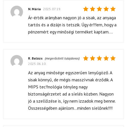
N. Mária
2025.07.19.
Értékelés:
Ár-érték arányban nagyon jó a sisak, az anyaga
5
/ 5
tartós és a dizájn is tetszik. Úgy ér!!!em, hogy a
pénzemért egy minőségi terméket kaptam....
R. Balázs
(megerősített tulajdonos)
2025.06.10.
Értékelés:
5
/ 5
Az anyag minősége egyszerűen lenyűgöző. A
sisak könnyű, de mégis masszívnak érződik. A
MIPS tec!!nológia tényleg nagy
biztonságérzetet ad a síelés közben. Nagyon
jó a szellőzése is, így nem izzadok meg benne.
Összességében ajánlom...minden síelőnek!!!!