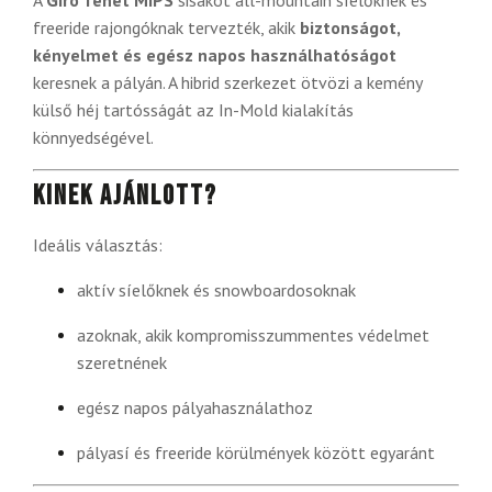
A
Giro Tenet MIPS
sisakot all-mountain síelőknek és
freeride rajongóknak tervezték, akik
biztonságot,
kényelmet és egész napos használhatóságot
keresnek a pályán. A hibrid szerkezet ötvözi a kemény
külső héj tartósságát az In-Mold kialakítás
könnyedségével.
Kinek ajánlott?
Ideális választás:
aktív síelőknek és snowboardosoknak
azoknak, akik kompromisszummentes védelmet
szeretnének
egész napos pályahasználathoz
pályasí és freeride körülmények között egyaránt