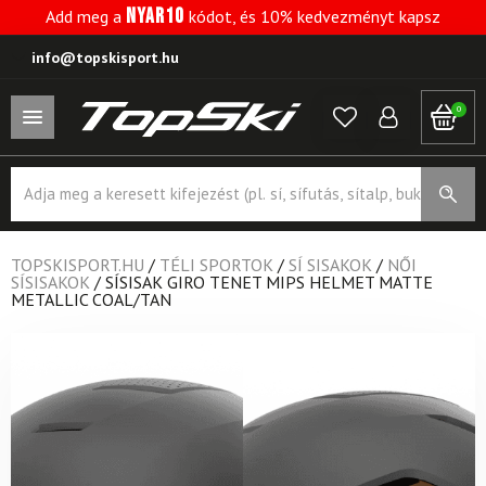
NYAR10
Add meg a
kódot, és 10% kedvezményt kapsz
info@topskisport.hu
0
Products
search
TOPSKISPORT.HU
/
TÉLI SPORTOK
/
SÍ SISAKOK
/
NŐI
SÍSISAKOK
/
SÍSISAK GIRO TENET MIPS HELMET MATTE
METALLIC COAL/TAN