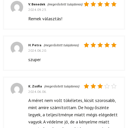
V. Benedek
(megerősített tulajdonos)
2024.09.23.
Értékelés:
5
/ 5
Remek választás!
H. Petra
(megerősített tulajdonos)
2024.06.20.
Értékelés:
5
/ 5
szuper
K. Zsófia
(megerősített tulajdonos)
2024.06.06.
Értékelés:
3
/ 5
A méret nem volt tökéletes, kicsit szorosabb,
mint amire számítottam. De hogy őszinte
legyek, a teljesítménye miatt mégis elégedett
vagyok. A védelme jó, de a kényelme miatt