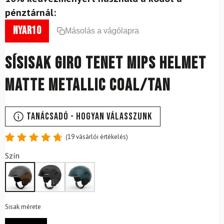
pénztárnál:
nyar10
Másolás a vágólapra
Sísisak Giro Tenet Mips Helmet
Matte Metallic Coal/tan
Tanácsadó - Hogyan válasszunk
(
19
vásárlói értékelés)
Értékelés
19
Szín
4.79
az
5-ből,
értékelés
alapján
Sisak mérete