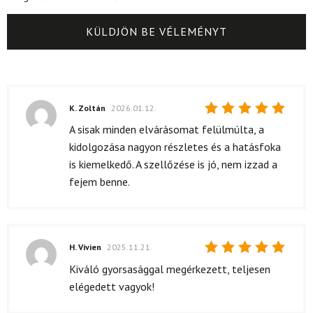
K. Zoltán
2026.01.12.
Értékelés:
A sisak minden elvárásomat felülmúlta, a
5
/ 5
kidolgozása nagyon részletes és a hatásfoka
is kiemelkedő. A szellőzése is jó, nem izzad a
fejem benne.
H. Vivien
2025.11.21.
Értékelés:
Kiváló gyorsasággal megérkezett, teljesen
5
/ 5
elégedett vagyok!