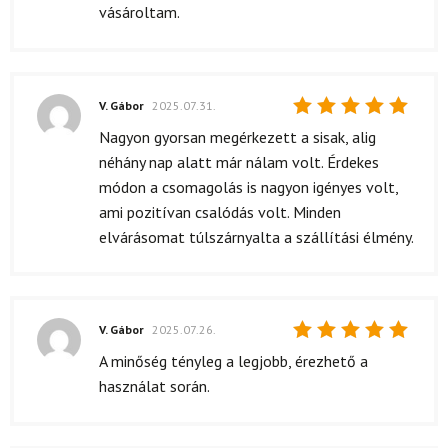
5
/ 5
vásároltam.
V. Gábor
2025.07.31.
Értékelés:
Nagyon gyorsan megérkezett a sisak, alig
5
/ 5
néhány nap alatt már nálam volt. Érdekes
módon a csomagolás is nagyon igényes volt,
ami pozitívan csalódás volt. Minden
elvárásomat túlszárnyalta a szállítási élmény.
V. Gábor
2025.07.26.
Értékelés:
A minőség tényleg a legjobb, érezhető a
5
/ 5
használat során.