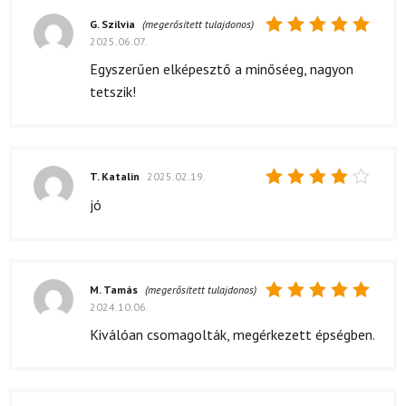
G. Szilvia
(megerősített tulajdonos)
2025.06.07.
Értékelés:
5
/ 5
Egyszerűen elképesztő a minőséeg, nagyon
tetszik!
T. Katalin
2025.02.19.
Értékelés:
jó
4
/ 5
M. Tamás
(megerősített tulajdonos)
2024.10.06.
Értékelés:
5
/ 5
Kiválóan csomagolták, megérkezett épségben.