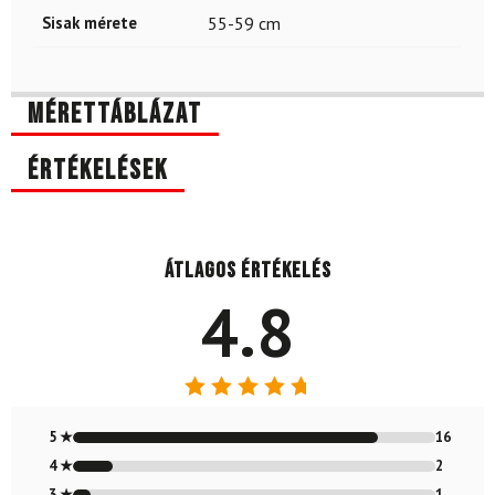
Sisak mérete
55-59 cm
Mérettáblázat
Értékelések
Átlagos értékelés
4.8
Értékelés:
4.79
/ 5
5 ★
16
4 ★
2
3 ★
1