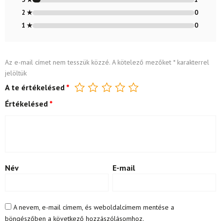
2 ★
0
1 ★
0
Az e-mail címet nem tesszük közzé.
A kötelező mezőket
*
karakterrel
jelöltük
A te értékelésed
*
Értékelésed
*
Név
E-mail
A nevem, e-mail címem, és weboldalcímem mentése a
böngészőben a következő hozzászólásomhoz.