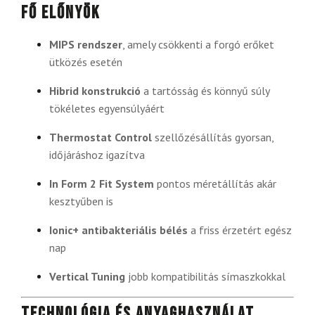
Fő előnyök
MIPS rendszer
, amely csökkenti a forgó erőket
ütközés esetén
Hibrid konstrukció
a tartósság és könnyű súly
tökéletes egyensúlyáért
Thermostat Control
szellőzésállítás gyorsan,
időjáráshoz igazítva
In Form 2 Fit System
pontos méretállítás akár
kesztyűben is
Ionic+ antibakteriális bélés
a friss érzetért egész
nap
Vertical Tuning
jobb kompatibilitás símaszkokkal
Technológia és anyaghasználat