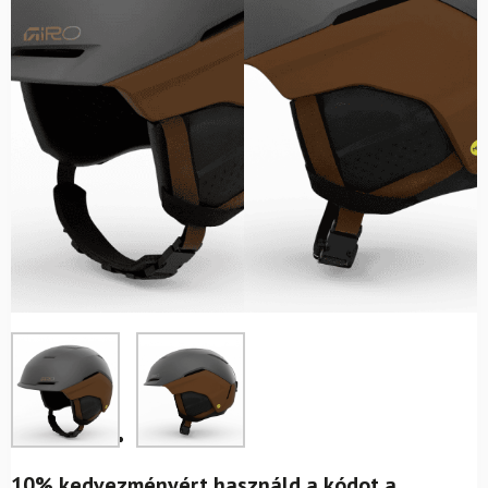
10% kedvezményért használd a kódot a