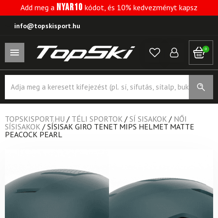
NYAR10
Add meg a
kódot, és 10% kedvezményt kapsz
info@topskisport.hu
0
Products
search
TOPSKISPORT.HU
/
TÉLI SPORTOK
/
SÍ SISAKOK
/
NŐI
SÍSISAKOK
/
SÍSISAK GIRO TENET MIPS HELMET MATTE
PEACOCK PEARL