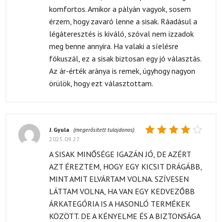
komfortos. Amikor a pályán vagyok, sosem
érzem, hogy zavaró lenne a sisak. Ráadásul a
légáteresztés is kiváló, szóval nem izzadok
meg benne annyira. Ha valaki a síelésre
fókuszál, ez a sisak biztosan egy jó választás.
Az ár-érték aránya is remek, úgyhogy nagyon
örülök, hogy ezt választottam.
J. Gyula
(megerősített tulajdonos)
2025.09.27.
Értékelés:
4
/ 5
A SISAK MINŐSÉGE IGAZÁN JÓ, DE AZÉRT
AZT ÉREZTEM, HOGY EGY KICSIT DRÁGÁBB,
MINT AMIT ELVÁRTAM VOLNA. SZÍVESEN
LÁTTAM VOLNA, HA VAN EGY KEDVEZŐBB
ÁRKATEGÓRIA IS A HASONLÓ TERMÉKEK
KÖZÖTT. DE A KÉNYELME ÉS A BIZTONSÁGA