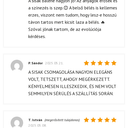
A sisak balene nagyon jo! Az anyagok erősek és
a színezés is szep.😊 A belső bélés is kellemes
erzes, viszont nem tudom, hogy lesz-e hosszú
távon tartos mert kicsit laza a bélés. 🔥
Szóval jónak tartom, de az evolúciója
kérdéses.
P. Sándor
2025.05.21.
Értékelés:
A SISAK CSOMAGOLÁSA NAGYON ELEGÁNS
5
/ 5
VOLT, TETSZETT, AHOGY MEGÉRKEZETT.
KÉNYELMESEN ILLESZKEDIK, ÉS NEM VOLT
SEMMILYEN SÉRÜLÉS A SZÁLLÍTÁS SORÁN.
T. István
(megerősített tulajdonos)
2025.05.08.
Értékelés: