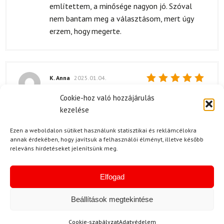
5
/ 5
említettem, a minősége nagyon jó. Szóval
nem bantam meg a választásom, mert úgy
erzem, hogy megerte.
K. Anna
2025.01.04.
Értékelés:
Nagyon elégedett vagyok a Giro Tenet Mips
Cookie-hoz való hozzájárulás
5
/ 5
sisakkal! A színje gyönyörű, és a dizájn is
kezelése
nagyon vonzó.😊
Ezen a weboldalon sütiket használunk statisztikai és reklámcélokra
annak érdekében, hogy javítsuk a felhasználói élményt, illetve később
releváns hirdetéseket jelenítsünk meg.
B. Csilla
2024.07.25.
Elfogad
Értékelés:
A Giro Tenet sisak gyorsan megérkezett, és
5
/ 5
nagyon elégedett vagyok a szállítással.
Beállítások megtekintése
Minden rendben ment, a csomagolás is szép
volt, ami örömet okozott. Azonnal ki tudtam
Cookie-szabályzat
Adatvédelem