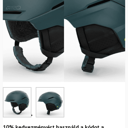
10% kedvezményért használd a kódot a