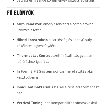
pályasí és freeride körülmények között egyaránt
Fő előnyök
MIPS rendszer
, amely csökkenti a forgó erőket
ütközés esetén
Hibrid konstrukció
a tartósság és könnyű súly
tökéletes egyensúlyáért
Thermostat Control
szellőzésállítás gyorsan,
időjáráshoz igazítva
In Form 2 Fit System
pontos méretállítás akár
kesztyűben is
Ionic+ antibakteriális bélés
a friss érzetért egész
nap
Vertical Tuning
jobb kompatibilitás símaszkokkal