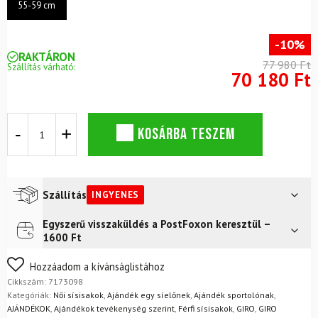
55-59 cm
-10%
RAKTÁRON
77 980 Ft
Szállítás várható:
70 180 Ft
Sísisak
KOSÁRBA TESZEM
Giro
Tenet
Mips
Helmet
Matte
Szállítás
INGYENES
Peacock
Pearl
Egyszerű visszaküldés a PostFoxon keresztül –
Futár a címre
Ingyenes
mennyiség
1600 Ft
FoxPost
Ingyenes
Nem biztos a választásában? Semmi gond – a terméket
Hozzáadom a kívánságlistához
egyszerűen visszaküldheti 14 napon belül, indoklás nélkül.
Cikkszám:
7173098
Mik a visszaküldés feltételei?
Kategóriák:
Női sísisakok
,
Ajándék egy síelőnek
,
Ajándék sportolónak
,
AJÁNDÉKOK
,
Ajándékok tevékenység szerint
,
Férfi sísisakok
,
GIRO
,
GIRO