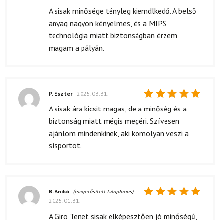
5
/ 5
A sisak minősége tényleg kiemdlkedő. A belső
anyag nagyon kényelmes, és a MIPS
technológia miatt biztonságban érzem
magam a pályán.
P. Eszter
2025.03.31.
Értékelés:
A sisak ára kicsit magas, de a minőség és a
5
/ 5
biztonság miatt mégis megéri. Szívesen
ajánlom mindenkinek, aki komolyan veszi a
sísportot.
B. Anikó
(megerősített tulajdonos)
2025.01.31.
Értékelés:
5
/ 5
A Giro Tenet sisak elképesztően jó minőségű,