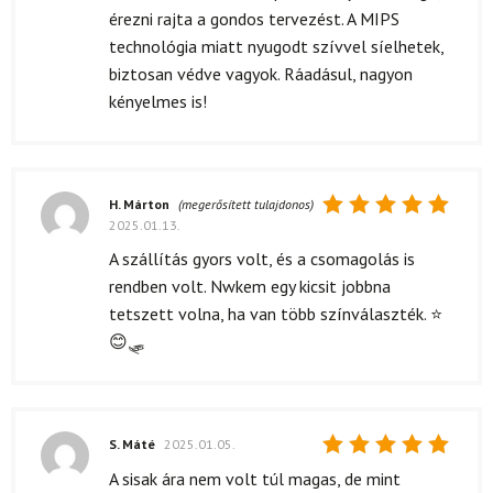
érezni rajta a gondos tervezést. A MIPS
technológia miatt nyugodt szívvel síelhetek,
biztosan védve vagyok. Ráadásul, nagyon
kényelmes is!
H. Márton
(megerősített tulajdonos)
2025.01.13.
Értékelés:
5
/ 5
A szállítás gyors volt, és a csomagolás is
rendben volt. Nwkem egy kicsit jobbna
tetszett volna, ha van több színválaszték. ⭐
😊🛷
S. Máté
2025.01.05.
Értékelés:
A sisak ára nem volt túl magas, de mint