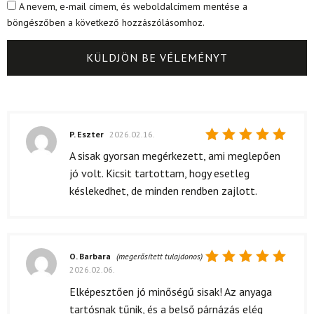
A nevem, e-mail címem, és weboldalcímem mentése a
böngészőben a következő hozzászólásomhoz.
P. Eszter
2026.02.16.
Értékelés:
A sisak gyorsan megérkezett, ami meglepően
5
/ 5
jó volt. Kicsit tartottam, hogy esetleg
késlekedhet, de minden rendben zajlott.
O. Barbara
(megerősített tulajdonos)
2026.02.06.
Értékelés:
5
/ 5
Elképesztően jó minőségű sisak! Az anyaga
tartósnak tűnik, és a belső párnázás elég