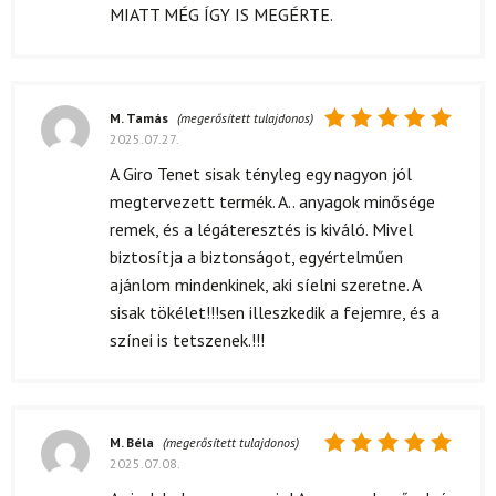
MIATT MÉG ÍGY IS MEGÉRTE.
M. Tamás
(megerősített tulajdonos)
2025.07.27.
Értékelés:
5
/ 5
A Giro Tenet sisak tényleg egy nagyon jól
megtervezett termék. A.. anyagok minősége
remek, és a légáteresztés is kiváló. Mivel
biztosítja a biztonságot, egyértelműen
ajánlom mindenkinek, aki síelni szeretne. A
sisak tökélet!!!sen illeszkedik a fejemre, és a
színei is tetszenek.!!!
M. Béla
(megerősített tulajdonos)
2025.07.08.
Értékelés:
5
/ 5