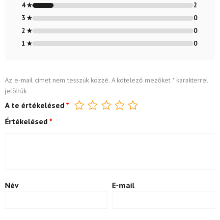
4 ★
2
3 ★
0
2 ★
0
1 ★
0
Az e-mail címet nem tesszük közzé.
A kötelező mezőket
*
karakterrel
jelöltük
A te értékelésed
*
Értékelésed
*
Név
E-mail