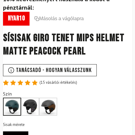
pénztárnál:
nyar10
Másolás a vágólapra
Sísisak Giro Tenet Mips Helmet
Matte Peacock Pearl
Tanácsadó - Hogyan válasszunk
(
15
vásárlói értékelés)
Értékelés
15
Szín
4.87
az
5-ből,
értékelés
alapján
Sisak mérete