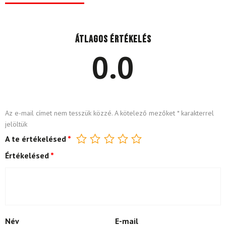
Átlagos értékelés
0.0
Az e-mail címet nem tesszük közzé.
A kötelező mezőket
*
karakterrel
jelöltük
A te értékelésed
*
Értékelésed
*
Név
E-mail