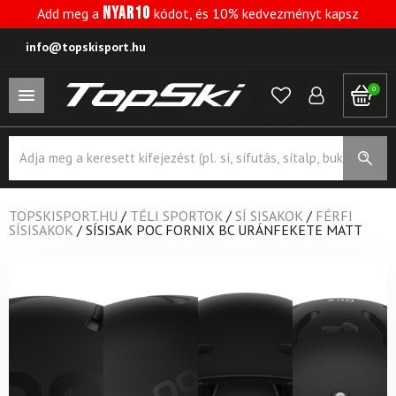
NYAR10
Add meg a
kódot, és 10% kedvezményt kapsz
info@topskisport.hu
0
Products
search
TOPSKISPORT.HU
/
TÉLI SPORTOK
/
SÍ SISAKOK
/
FÉRFI
SÍSISAKOK
/
SÍSISAK POC FORNIX BC URÁNFEKETE MATT