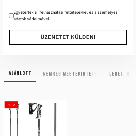
Egyetértek a
felhasználási feltételekkel és a személyes
adatok védelmével.
Ajánlott
NEMRÉG MEGTEKINTETT
Lehet, hog
-16%