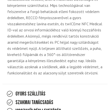
kényelemre számíthatsz. Mips technológiával van
felszerelve a forgó behatások elleni fokozott védelem
érdekében, RECCO fényvisszaverővel a gyors
visszakereséshez lavina esetén, és twICEme NFC Medical
ID-val az orvosi információkhoz való könnyű hozzáférés
érdekében. A könnyű, mégis rendkívül tartós konstrukció
aramid megerősítésekkel és PC héjjal nagy szilárdságot
és védelmet nyújt. A teljesen állítható szellőzés, a puha,
kivehető fülpárnák és a 360°-os állítórendszer
garantálja a kényelmes illeszkedést egész nap. Ideális
választás azoknak a síelőknek, akik a legjobb védelmet, a
funkcionalitást és az alacsony súlyt szeretnék ötvözni.
Gyors szállítás
Szakmai tanácsadás