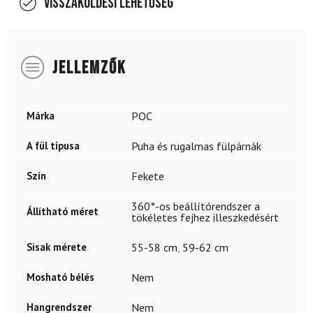
Visszaküldési lehetőség
JELLEMZŐK
Márka
POC
A fül típusa
Puha és rugalmas fülpárnák
Szín
Fekete
360°-os beállítórendszer a
Állítható méret
tökéletes fejhez illeszkedésért
Sisak mérete
55-58 cm
,
59-62 cm
Mosható bélés
Nem
Hangrendszer
Nem