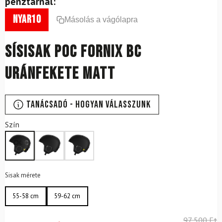
pénztárnál:
nyar10
Másolás a vágólapra
Sísisak POC Fornix BC
Uránfekete Matt
Tanácsadó - Hogyan válasszunk
Szín
Sisak mérete
55-58 cm
59-62 cm
97 500
Ft