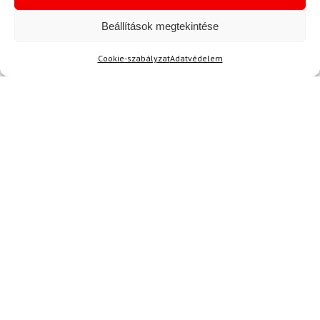
Aktuális hírek megtekintése
Beállítások megtekintése
Cookie-szabályzat
Adatvédelem
Akció
TERMÉKEK BEMUTATÁSA HASZNÁLAT KÖZBEN
SZERETNE ELSŐKÉNT ÉRTESÜLNI AZ
ÚJDONSÁGAINKRÓL?