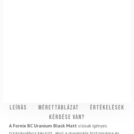
Leírás
Mérettáblázat
Értékelések
Kérdése van?
A Fornix BC Uranium Black Matt
sísisak igényes
túrázásokhoz készült, ahol a maximális biztonságra és