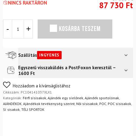
NINCS RAKTÁRON
87 730
Ft
Sísisak
KOSÁRBA TESZEM
POC
Fornix
BC
Uránfekete
Matt
Szállítás
INGYENES
mennyiség
Egyszerű visszaküldés a PostFoxon keresztül –
Futár a címre
Ingyenes
1600 Ft
FoxPost
Ingyenes
Nem biztos a választásában? Semmi gond – a terméket
Hozzáadom a kívánságlistához
egyszerűen visszaküldheti 14 napon belül, indoklás nélkül.
Cikkszám:
PC104141037XLX1
Mik a visszaküldés feltételei?
Kategóriák:
Férfi sísisakok
,
Ajándék egy síelőnek
,
Ajándék sportolónak
,
AJÁNDÉKOK
,
Ajándékok tevékenység szerint
,
Női sísisakok
,
POC
,
POC sísisakok
,
Sí sisakok
,
TÉLI SPORTOK