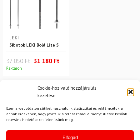
LEKI
Síbotok LEKI Bold Lite S
37 050 Ft
31 180 Ft
Raktáron
Cookie-hoz való hozzájárulás
kezelése
Ezen a weboldalon sütiket használunk statisztikai és reklámcélokra
annak érdekében, hogy javítsuk a felhasználói élményt, illetve később
releváns hirdetéseket jelenítsünk meg.
Hírek
Elfogad