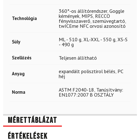
360°-os állítórendszer
,
Goggle
kémények
,
MIPS
,
RECCO
Technológia
fényvisszaverő
,
szemüvegtartó
,
twICEme NFC orvosi azonosító
ML - 510 g
,
XL-XXL - 550 g
,
XS-S
Súly
- 490 g
Szellőzés
Teljesen állítható
expandált polisztirol bélés
,
PC
Anyag
héj
ASTM F2040-18
,
Tanúsítvány:
Norma
EN1077:2007 B OSZTÁLY
Mérettáblázat
Értékelések