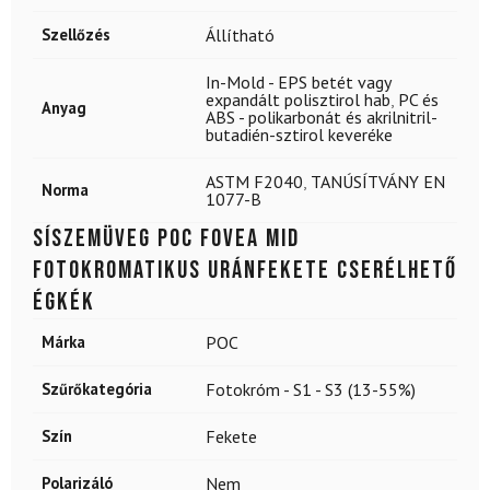
Szellőzés
Állítható
In-Mold - EPS betét vagy
expandált polisztirol hab
,
PC és
Anyag
ABS - polikarbonát és akrilnitril-
butadién-sztirol keveréke
ASTM F2040
,
TANÚSÍTVÁNY EN
Norma
1077-B
Síszemüveg POC Fovea Mid
fotokromatikus uránfekete cserélhető
égkék
Márka
POC
Szűrőkategória
Fotokróm - S1 - S3 (13-55%)
Szín
Fekete
Polarizáló
Nem