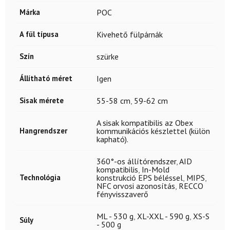
Márka
POC
A fül típusa
Kivehető fülpárnák
Szín
szürke
Állítható méret
Igen
Sisak mérete
55-58 cm
,
59-62 cm
A sisak kompatibilis az Obex
Hangrendszer
kommunikációs készlettel (külön
kapható).
360°-os állítórendszer
,
AID
kompatibilis
,
In-Mold
Technológia
konstrukció EPS béléssel
,
MIPS
,
NFC orvosi azonosítás
,
RECCO
fényvisszaverő
ML - 530 g
,
XL-XXL - 590 g
,
XS-S
Súly
- 500 g