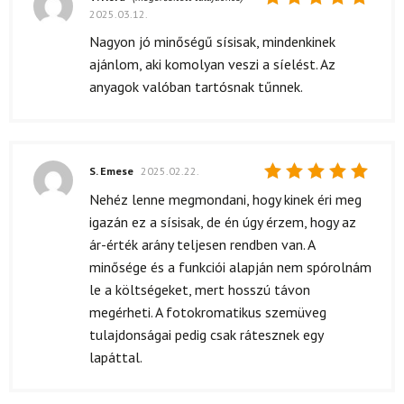
2025.03.12.
Értékelés:
5
/ 5
Nagyon jó minőségű sísisak, mindenkinek
ajánlom, aki komolyan veszi a síelést. Az
anyagok valóban tartósnak tűnnek.
S. Emese
2025.02.22.
Értékelés:
Nehéz lenne megmondani, hogy kinek éri meg
5
/ 5
igazán ez a sísisak, de én úgy érzem, hogy az
ár-érték arány teljesen rendben van. A
minősége és a funkciói alapján nem spórolnám
le a költségeket, mert hosszú távon
megérheti. A fotokromatikus szemüveg
tulajdonságai pedig csak rátesznek egy
lapáttal.