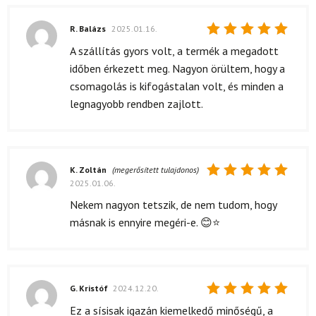
R. Balázs
2025.01.16.
Értékelés:
A szállítás gyors volt, a termék a megadott
5
/ 5
időben érkezett meg. Nagyon örültem, hogy a
csomagolás is kifogástalan volt, és minden a
legnagyobb rendben zajlott.
K. Zoltán
(megerősített tulajdonos)
2025.01.06.
Értékelés:
5
/ 5
Nekem nagyon tetszik, de nem tudom, hogy
másnak is ennyire megéri-e. 😊⭐
G. Kristóf
2024.12.20.
Értékelés:
Ez a sísisak igazán kiemelkedő minőségű, a