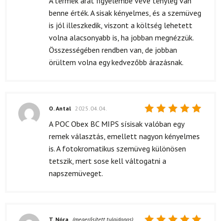
A termék árát figyelembe véve tényleg van
4
/ 5
benne érték. A sisak kényelmes, és a szemüveg
is jól illeszkedik, viszont a költség lehetett
volna alacsonyabb is, ha jobban megnézzük.
Összességében rendben van, de jobban
örültem volna egy kedvezőbb árazásnak.
O. Antal
2025.04.04.
Értékelés:
A POC Obex BC MIPS sísisak valóban egy
5
/ 5
remek választás, emellett nagyon kényelmes
is. A fotokromatikus szemüveg különösen
tetszik, mert sose kell váltogatni a
napszemüveget.
T. Nóra
(megerősített tulajdonos)