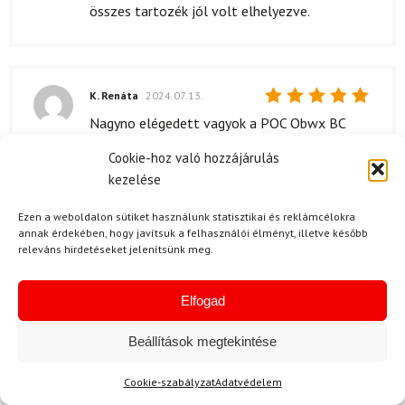
összes tartozék jól volt elhelyezve.
K. Renáta
2024.07.13.
Értékelés:
Nagyno elégedett vagyok a POC Obwx BC
5
/ 5
MIPS sísisak minőségével, kényelmes és jól
Cookie-hoz való hozzájárulás
illeszkedik a fejemre. A fotokromatikus
kezelése
szemüveg pedig tökéletesen alkalmazkodik a
fényviszonyokhoz.
Ezen a weboldalon sütiket használunk statisztikai és reklámcélokra
annak érdekében, hogy javítsuk a felhasználói élményt, illetve később
releváns hirdetéseket jelenítsünk meg.
F. Ágnes
2024.05.06.
Elfogad
Értékelés:
A csomagolás igényes, idbően megérkezett.
5
/ 5
Beállítások megtekintése
Szeretek vásárolni ilyen jól megolddott
termékekből.
Cookie-szabályzat
Adatvédelem