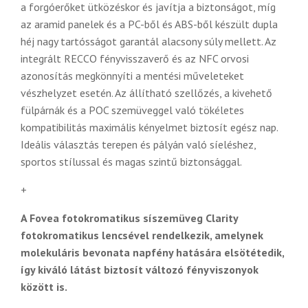
a forgóerőket ütközéskor és javítja a biztonságot, míg
az aramid panelek és a PC-ből és ABS-ből készült dupla
héj nagy tartósságot garantál alacsony súly mellett. Az
integrált RECCO fényvisszaverő és az NFC orvosi
azonosítás megkönnyíti a mentési műveleteket
vészhelyzet esetén. Az állítható szellőzés, a kivehető
fülpárnák és a POC szemüveggel való tökéletes
kompatibilitás maximális kényelmet biztosít egész nap.
Ideális választás terepen és pályán való síeléshez,
sportos stílussal és magas szintű biztonsággal.
+
A Fovea fotokromatikus síszemüveg Clarity
fotokromatikus lencsével rendelkezik, amelynek
molekuláris bevonata napfény hatására elsötétedik,
így kiváló látást biztosít változó fényviszonyok
között is.