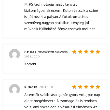
5
/ 5
MIPS technológia miatt tényleg
biztonságosnak érzem. Külön tetszik a színe
is, jól néz ki a pályán. A fotokromatikus
szemüveg nagyon praktikus, tényleg jól
működik különböző fényviszonyok mellett.
P. Miklós
(megerősített tulajdonos)
2024.10.20.
Értékelés:
5
/ 5
Korrekt.
R. Mónika
2024.10.09.
Értékelés:
A termék szállítása igazán gyors volt, pár nap
5
/ 5
alatt megérkezett. A csomagolás is rendben
volt, ami sokat dob a vásárlási élményen. Az