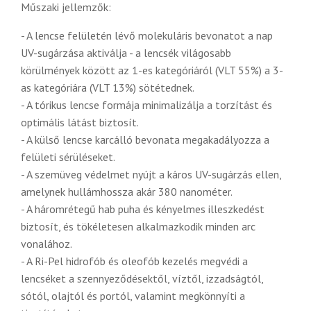
Műszaki jellemzők:
- A lencse felületén lévő molekuláris bevonatot a nap
UV-sugárzása aktiválja - a lencsék világosabb
körülmények között az 1-es kategóriáról (VLT 55%) a 3-
as kategóriára (VLT 13%) sötétednek.
- A tórikus lencse formája minimalizálja a torzítást és
optimális látást biztosít.
- A külső lencse karcálló bevonata megakadályozza a
felületi sérüléseket.
- A szemüveg védelmet nyújt a káros UV-sugárzás ellen,
amelynek hullámhossza akár 380 nanométer.
- A háromrétegű hab puha és kényelmes illeszkedést
biztosít, és tökéletesen alkalmazkodik minden arc
vonalához.
- A Ri-Pel hidrofób és oleofób kezelés megvédi a
lencséket a szennyeződésektől, víztől, izzadságtól,
sótól, olajtól és portól, valamint megkönnyíti a