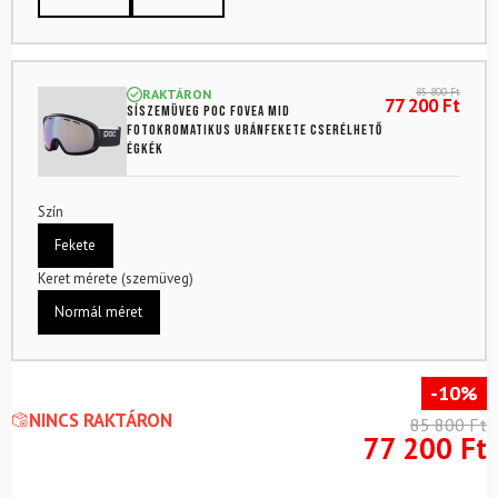
85 800
Ft
RAKTÁRON
77 200
Ft
Síszemüveg POC Fovea Mid
fotokromatikus uránfekete cserélhető
égkék
Szín
Fekete
Keret mérete (szemüveg)
Normál méret
-10%
NINCS RAKTÁRON
85 800
Ft
77 200
Ft