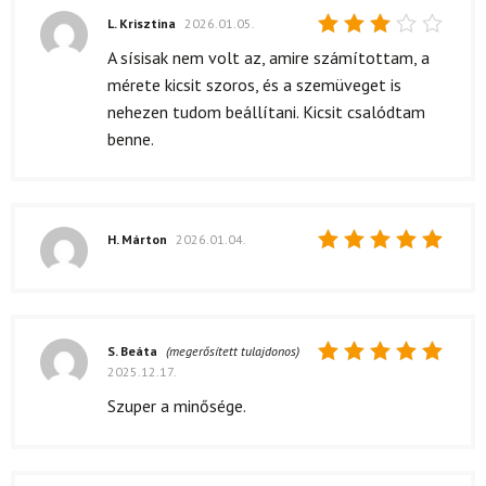
L. Krisztina
2026.01.05.
Értékelés:
A sísisak nem volt az, amire számítottam, a
3
/ 5
mérete kicsit szoros, és a szemüveget is
nehezen tudom beállítani. Kicsit csalódtam
benne.
H. Márton
2026.01.04.
Értékelés:
5
/ 5
S. Beáta
(megerősített tulajdonos)
2025.12.17.
Értékelés:
5
/ 5
Szuper a minősége.