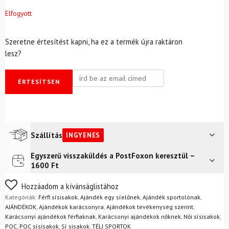
Elfogyott
Szeretne értesítést kapni, ha ez a termék újra raktáron
lesz?
ÉRTESÍTSEN
Szállítás
INGYENES
Egyszerű visszaküldés a PostFoxon keresztül –
Futár a címre
Ingyenes
1600 Ft
FoxPost
Ingyenes
Nem biztos a választásában? Semmi gond – a terméket
Hozzáadom a kívánságlistához
egyszerűen visszaküldheti 14 napon belül, indoklás nélkül.
Kategóriák:
Férfi sísisakok
,
Ajándék egy síelőnek
,
Ajándék sportolónak
,
Mik a visszaküldés feltételei?
AJÁNDÉKOK
,
Ajándékok karácsonyra
,
Ajándékok tevékenység szerint
,
Karácsonyi ajándékok férfiaknak
,
Karácsonyi ajándékok nőknek
,
Női sísisakok
,
POC
,
POC sísisakok
,
Sí sisakok
,
TÉLI SPORTOK