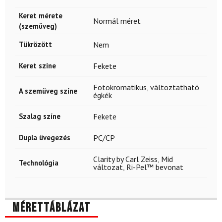
Keret mérete
Normál méret
(szemüveg)
Tükrözött
Nem
Keret színe
Fekete
Fotokromatikus
,
változtatható
A szemüveg színe
égkék
Szalag színe
Fekete
Dupla üvegezés
PC/CP
Clarity by Carl Zeiss
,
Mid
Technológia
változat
,
Ri-Pel™ bevonat
Mérettáblázat