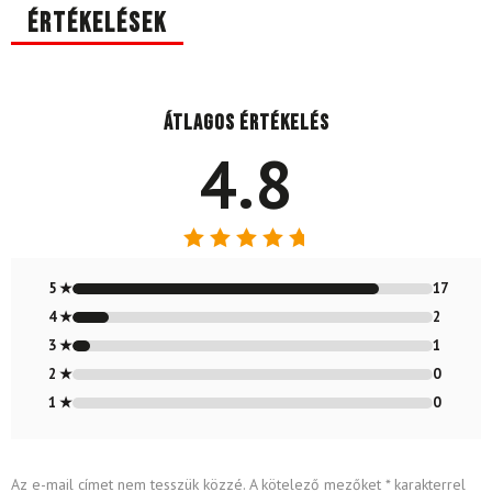
Értékelések
Átlagos értékelés
4.8
Értékelés:
4.8
/ 5
5 ★
17
4 ★
2
3 ★
1
2 ★
0
1 ★
0
Az e-mail címet nem tesszük közzé.
A kötelező mezőket
*
karakterrel