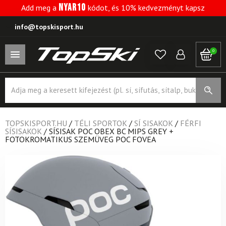
NYAR10
Add meg a
kódot, és 10% kedvezményt kapsz
info@topskisport.hu
0
Products
search
TOPSKISPORT.HU
/
TÉLI SPORTOK
/
SÍ SISAKOK
/
FÉRFI
SÍSISAKOK
/
SÍSISAK POC OBEX BC MIPS GREY +
FOTOKROMATIKUS SZEMÜVEG POC FOVEA