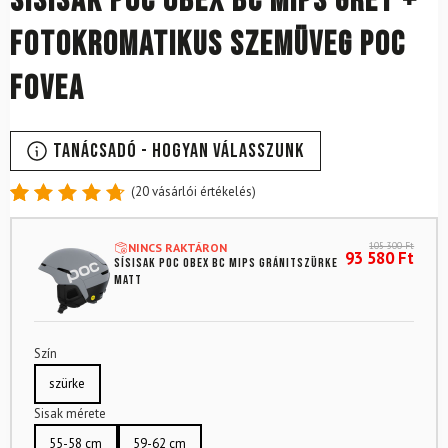
Sísisak POC Obex BC MIPS Grey +
Fotokromatikus szemüveg POC
Fovea
Tanácsadó - Hogyan válasszunk
(
20
vásárlói értékelés)
Értékelés
20
4.8
az 5-
105 300
Ft
NINCS RAKTÁRON
ből,
93 580
Ft
Sísisak POC Obex Bc Mips gránitszürke
értékelés
matt
alapján
Szín
szürke
Sisak mérete
55-58 cm
59-62 cm