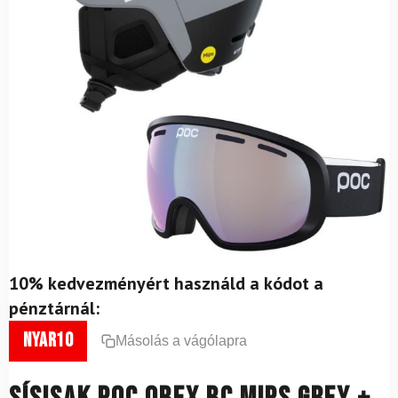
10% kedvezményért használd a kódot a
pénztárnál:
nyar10
Másolás a vágólapra