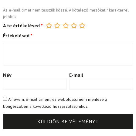
Az e-mail címet nem tesszük közzé.
A kötelező mezőket
*
karakterrel
jelöltük
A te értékelésed
*
Értékelésed
*
Név
E-mail
A nevem, e-mail címem, és weboldalcímem mentése a
böngészőben a következő hozzászólásomhoz.