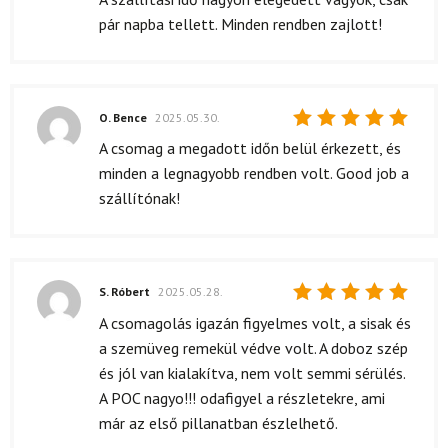
5
/ 5
pár napba tellett. Minden rendben zajlott!
O. Bence
2025.05.30.
Értékelés:
A csomag a megadott időn belül érkezett, és
5
/ 5
minden a legnagyobb rendben volt. Good job a
szállítónak!
S. Róbert
2025.05.28.
Értékelés:
A csomagolás igazán figyelmes volt, a sisak és
5
/ 5
a szemüveg remekül védve volt. A doboz szép
és jól van kialakítva, nem volt semmi sérülés.
A POC nagyo!!! odafigyel a részletekre, ami
már az első pillanatban észlelhető.