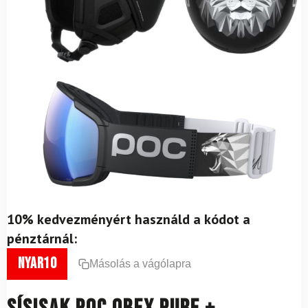
10% kedvezményért használd a kódot a
pénztárnál:
nyar10
Másolás a vágólapra