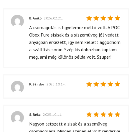
B. Anikó
2026.02.21.
Értékelés:
A csomagolás is figyelemre méltó volt. A POC
5
/ 5
Obex Pure sísisak és a síszemüveg jól védett
anyagban érkezett, így nem kellett aggódnom
a szállítás során. Szép kis dobozban kaptam
meg, ami még különös példa volt. Szuper!
P. Sándor
2025.10.14.
Értékelés:
5
/ 5
S. Réka
2025.10.11.
Értékelés:
Nagyon tetszett a sisak és a szemüveg
5
/ 5
csomagolása. Minden szépen el volt rendezve