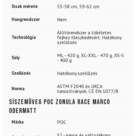
Sisak mérete
55-58 cm
,
59-62 cm
Hangrendszer
Nem
Állítórendszer a tökéletes
Technológia
fejhez illeszkedésért
,
Hatékony
szellőzés
ML - 420 g
,
XL-XXL - 470 g
,
XS-S
Súly
- 400 g
Szellőzés
Hatékony szellőzés
ASTM F2040 és UKCA
Norma
tanúsítványok
,
CE EN 1077/B
Síszemüveg POC Zonula Race Marco
Odermatt
Márka
POC
S2 - napos és változékony