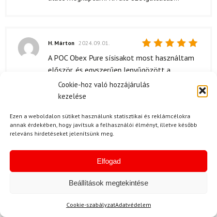
H. Márton
2024.09.01.
Értékelés:
A POC Obex Pure sísisakot most használtam
5
/ 5
először, és egyszerűen lenyűgözött a
minősége. A szigetelése fantasztikus, így még
Cookie-hoz való hozzájárulás
a leghidegebb napokon sem fázik a fejem. A
kezelése
sisak nagyon könnyű, és a szellőzési
Ezen a weboldalon sütiket használunk statisztikai és reklámcélokra
lehetőségei is jól működnek. Az anyagok
annak érdekében, hogy javítsuk a felhasználói élményt, illetve később
prémium minőségűnek tűnnek, és az utolsó
releváns hirdetéseket jelenítsünk meg.
simítások is igazán részletesek. Mivel Marco
Odermatt is ezt használja, igyekszem a
Elfogad
legjobb teljesítményt nyújtani a pályán!
Beállítások megtekintése
Cookie-szabályzat
Adatvédelem
B. Roland
2024.08.07.