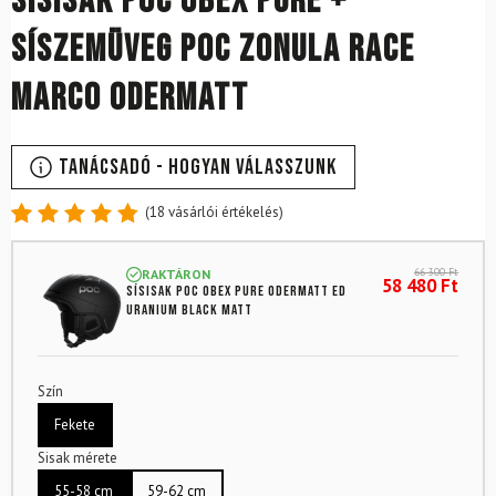
Sísisak POC Obex Pure +
síszemüveg POC Zonula Race
Marco Odermatt
Tanácsadó - Hogyan válasszunk
(
18
vásárlói értékelés)
Értékelés
18
4.89
az
66 300
Ft
RAKTÁRON
5-ből,
58 480
Ft
Sísisak POC Obex Pure Odermatt Ed
értékelés
Uranium Black Matt
alapján
Szín
Fekete
Sisak mérete
55-58 cm
59-62 cm