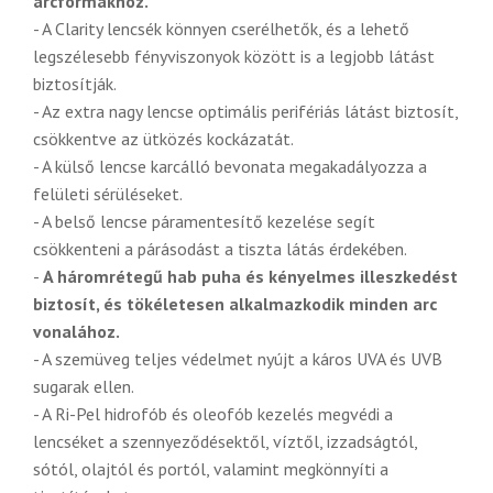
arcformákhoz.
- A Clarity lencsék könnyen cserélhetők, és a lehető
legszélesebb fényviszonyok között is a legjobb látást
biztosítják.
- Az extra nagy lencse optimális perifériás látást biztosít,
csökkentve az ütközés kockázatát.
- A külső lencse karcálló bevonata megakadályozza a
felületi sérüléseket.
- A belső lencse páramentesítő kezelése segít
csökkenteni a párásodást a tiszta látás érdekében.
-
A háromrétegű hab puha és kényelmes illeszkedést
biztosít, és tökéletesen alkalmazkodik minden arc
vonalához.
- A szemüveg teljes védelmet nyújt a káros UVA és UVB
sugarak ellen.
- A Ri-Pel hidrofób és oleofób kezelés megvédi a
lencséket a szennyeződésektől, víztől, izzadságtól,
sótól, olajtól és portól, valamint megkönnyíti a