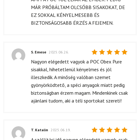
MÁR PRÓBÁLTAM OLCSÓBB SISAKOKAT, DE
EZ SOKKAL KÉNYELMESEBB ÉS
BIZTONSÁGOSABB ÉRZÉS A FEJEMEN.
S. Emese
2025.06.26.
Értékelés:
Nagyon elégedett vagyok a POC Obex Pure
5
/ 5
sisakkal, hihetetlenül kényelmes és jól
illeszkedik. A minőség valóban szemet
gyönyörködtető, a spéci anyagok miatt pedig
biztonságban érzem magam. Mindenkinek csak
ajánlani tudom, aki a téli sportokat szereti!
T. Katalin
2025.06.19.
Értékelés:
A szállítási idő nagyon elégedett vagyok, csak