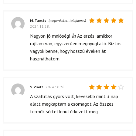
M. Tamás
(megerősített tulajdonos)
2024.11.28.
Értékelés:
5
/ 5
Nagyon jó mniőség! 👍 Az érzés, amikkor
rajtam van, egyszerűen megnyugtató. Biztos
vagyok benne, hogy hosszú éveken át
használhatom.
S. Zsolt
2024.10.26.
Értékelés:
A szállítás gyors volt, kevesebb mint 3 nap
4
/ 5
alatt megkaptam a csomagot. Az összes
termék sértetlenül érkezett meg.