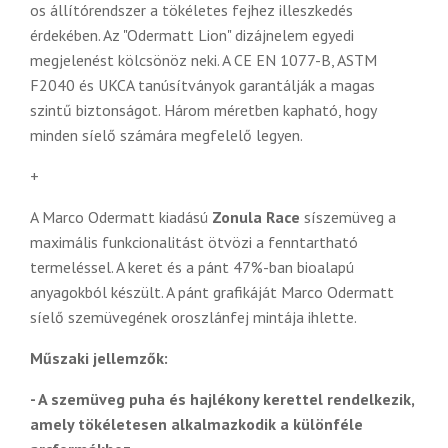
os állítórendszer a tökéletes fejhez illeszkedés
érdekében. Az "Odermatt Lion" dizájnelem egyedi
megjelenést kölcsönöz neki. A CE EN 1077-B, ASTM
F2040 és UKCA tanúsítványok garantálják a magas
szintű biztonságot. Három méretben kapható, hogy
minden síelő számára megfelelő legyen.
+
A Marco Odermatt kiadású
Zonula Race
síszemüveg a
maximális funkcionalitást ötvözi a fenntartható
termeléssel. A keret és a pánt 47%-ban bioalapú
anyagokból készült. A pánt grafikáját Marco Odermatt
síelő szemüvegének oroszlánfej mintája ihlette.
Műszaki jellemzők:
- A szemüveg puha és hajlékony kerettel rendelkezik,
amely tökéletesen alkalmazkodik a különféle