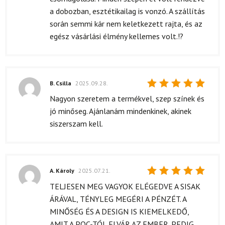
a dobozban, esztétikailag is vonzó. A szállítás
során semmi kár nem keletkezett rajta, és az
egész vásárlási élmény kellemes volt.!?
B. Csilla
2025.09.28.
Értékelés:
Nagyon szeretem a termékvel, szep színek és
5
/ 5
jó minőseg. Ajánlanám mindenkinek, akinek
siszerszam kell.
A. Károly
2025.07.21.
Értékelés:
TELJESEN MEG VAGYOK ELÉGEDVE A SISAK
5
/ 5
ÁRÁVAL, TÉNYLEG MEGÉRI A PÉNZÉT. A
MINŐSÉG ÉS A DESIGN IS KIEMELKEDŐ,
AMIT A POC-TÓL ELVÁR AZ EMBER. PEDIG