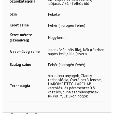
Szűrőkategória
időjárás / S1 - felhős idő
Szín
Fekete
Keret színe
Fehér (hidrogén fehér)
Keret mérete
Nagy keret
(szemüveg)
intenzív felhős lila)
,
Kék (részben
A szemüveg színe
napos kék) / lila (tiszta
Szalag színe
Fehér (hidrogén fehér)
bio-alapú anyagok
,
Clarity
technológia
,
Cserélhető lencse
,
HÁROMRÉTEGŰ ARCHAB
,
Technológia
karcolás- és páramentesítő
kezelés
,
puha szemüvegtasak
,
Ri-Pel™
,
Szilikon fogók