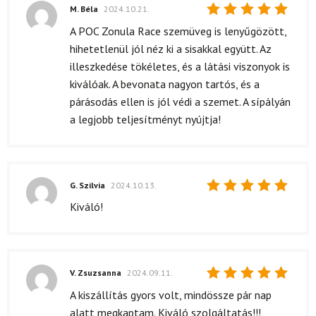
M. Béla
2024.10.21.
Értékelés:
A POC Zonula Race szemüveg is lenyűgözött,
5
/ 5
hihetetlenül jól néz ki a sisakkal együtt. Az
illeszkedése tökéletes, és a látási viszonyok is
kiválóak. A bevonata nagyon tartós, és a
párásodás ellen is jól védi a szemet. A sípályán
a legjobb teljesítményt nyújtja!
G. Szilvia
2024.10.13.
Értékelés:
Kiváló!
5
/ 5
V. Zsuzsanna
2024.09.11.
Értékelés:
A kiszállítás gyors volt, mindössze pár nap
5
/ 5
alatt megkaptam. Kiváló szolgáltatás!!!