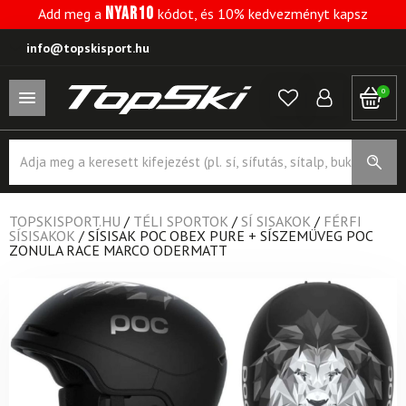
NYAR10
Add meg a
kódot, és 10% kedvezményt kapsz
info@topskisport.hu
0
Products
search
TOPSKISPORT.HU
/
TÉLI SPORTOK
/
SÍ SISAKOK
/
FÉRFI
SÍSISAKOK
/
SÍSISAK POC OBEX PURE + SÍSZEMÜVEG POC
ZONULA RACE MARCO ODERMATT