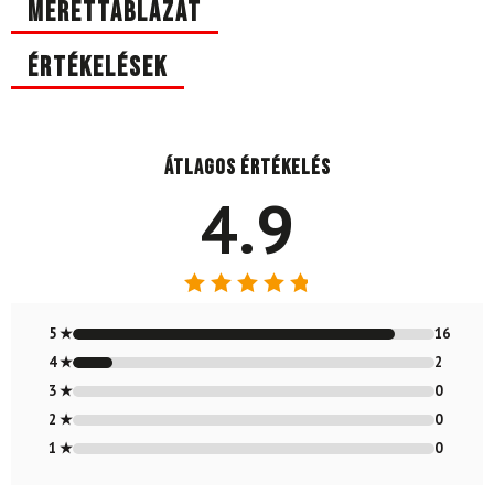
Mérettáblázat
Értékelések
Átlagos értékelés
4.9
Értékelés:
4.89
/ 5
5 ★
16
4 ★
2
3 ★
0
2 ★
0
1 ★
0