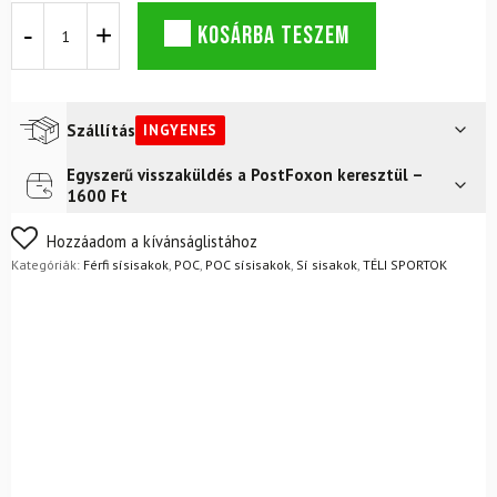
Sísisak
KOSÁRBA TESZEM
POC
Obex
Pure
+
síszemüveg
Szállítás
INGYENES
POC
Zonula
Egyszerű visszaküldés a PostFoxon keresztül –
Futár a címre
Ingyenes
Race
1600 Ft
Marco
FoxPost
Ingyenes
Odermatt
Nem biztos a választásában? Semmi gond – a terméket
Hozzáadom a kívánságlistához
mennyiség
egyszerűen visszaküldheti 14 napon belül, indoklás nélkül.
Kategóriák:
Férfi sísisakok
,
POC
,
POC sísisakok
,
Sí sisakok
,
TÉLI SPORTOK
Mik a visszaküldés feltételei?