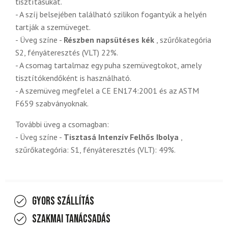
tisztításukat.
- A szíj belsejében található szilikon fogantyúk a helyén
tartják a szemüveget.
- Üveg színe -
Részben napsütéses kék
, szűrőkategória
S2, fényáteresztés (VLT) 22%.
- A csomag tartalmaz egy puha szemüvegtokot, amely
tisztítókendőként is használható.
- A szemüveg megfelel a CE EN174:2001 és az ASTM
F659 szabványoknak.
További üveg a csomagban:
- Üveg színe -
Tisztasá Intenzív Felhős Ibolya
,
szűrőkategória: S1, fényáteresztés (VLT): 49%.
Gyors szállítás
Szakmai tanácsadás