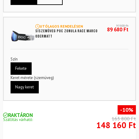
97 500
Ft
UTÓLAGOS RENDELÉSEN
89 680
Ft
Síszemüveg POC Zonula Race Marco
Odermatt
Szín
Fekete
Keret mérete (szemüveg)
Nagy keret
-10%
RAKTÁRON
163 800 Ft
Szállítás várható:
148 160 Ft