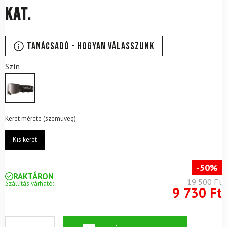
kat.
Tanácsadó - Hogyan válasszunk
Szín
Keret mérete (szemüveg)
Kis keret
-50%
RAKTÁRON
19 500 Ft
Szállítás várható:
9 730 Ft
Síszemüveg