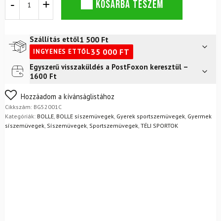
KOSÁRBA TESZEM
BOLLÉ
Small
Fit
-
1 500
Ft
Szállítás ettől
2.
35 000
FT
INGYENES ETTŐL
kat.
mennyiség
Egyszerű visszaküldés a PostFoxon keresztül –
Futár a címre
2 400
Ft
1600 Ft
FoxPost
1 500
Ft
Nem biztos a választásában? Semmi gond – a terméket
Hozzáadom a kívánságlistához
egyszerűen visszaküldheti 14 napon belül, indoklás nélkül.
Cikkszám:
BG52001C
Mik a visszaküldés feltételei?
Kategóriák:
BOLLE
,
BOLLE síszemüvegek
,
Gyerek sportszemüvegek
,
Gyermek
síszemüvegek
,
Síszemüvegek
,
Sportszemüvegek
,
TÉLI SPORTOK