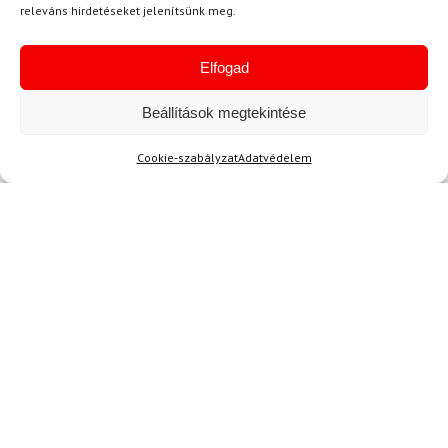
releváns hirdetéseket jelenítsünk meg.
Elfogad
Beállítások megtekintése
Hírek
Cookie-szabályzat
Adatvédelem
Aktuális hírek megtekintése
Akció
TERMÉKEK BEMUTATÁSA HASZNÁLAT KÖZBEN