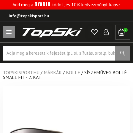
NYAR10
Add meg a
kódot, és 10% kedvezményt kapsz
info@topskisport.hu
0
Products
search
TOPSKISPORT.HU
/
MÁRKÁK
/
BOLLE
/
SÍSZEMÜVEG BOLLÉ
SMALL FIT - 2. KAT.