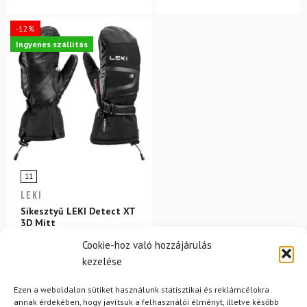
-12%
Ingyenes szállítás
11
LEKI
Síkesztyű LEKI Detect XT
3D Mitt
Cookie-hoz való hozzájárulás
50 700 Ft
44 830 Ft
kezelése
Raktáron
Ezen a weboldalon sütiket használunk statisztikai és reklámcélokra
annak érdekében, hogy javítsuk a felhasználói élményt, illetve később