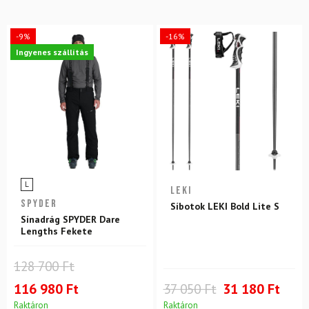
-9%
-16%
Ingyenes szállítás
L
LEKI
SPYDER
Síbotok LEKI Bold Lite S
Sínadrág SPYDER Dare
Lengths Fekete
128 700 Ft
116 980 Ft
37 050 Ft
31 180 Ft
Raktáron
Raktáron