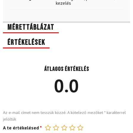
kezelés
Mérettáblázat
Értékelések
Átlagos értékelés
0.0
Az e-mail címet nem tesszük közzé.
A kötelező mezőket
*
karakterrel
jelöltük
A te értékelésed
*