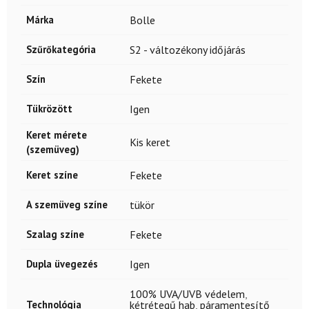
Márka
Bolle
Szűrőkategória
S2 - változékony időjárás
Szín
Fekete
Tükrözött
Igen
Keret mérete
Kis keret
(szemüveg)
Keret színe
Fekete
A szemüveg színe
tükör
Szalag színe
Fekete
Dupla üvegezés
Igen
100% UVA/UVB védelem
,
Technológia
kétrétegű hab
,
páramentesítő