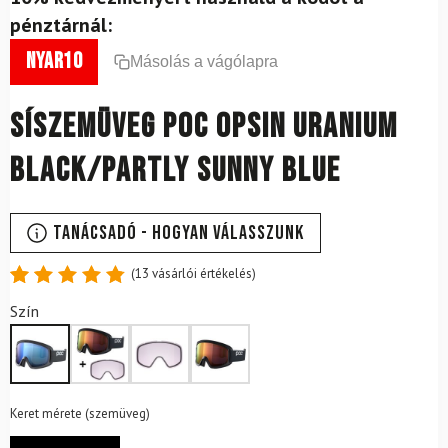
pénztárnál:
nyar10
Másolás a vágólapra
Síszemüveg POC Opsin Uranium
Black/Partly Sunny Blue
Tanácsadó - Hogyan válasszunk
(
13
vásárlói értékelés)
Értékelés
13
Szín
4.85
az
5-ből,
értékelés
alapján
Keret mérete (szemüveg)