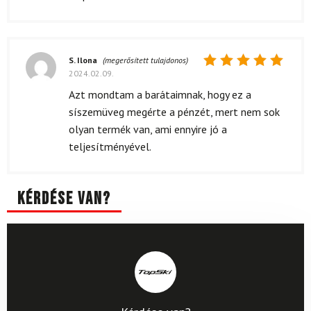
S. Ilona
(megerősített tulajdonos)
2024.02.09.
Értékelés:
5
/ 5
Azt mondtam a barátaimnak, hogy ez a
síszemüveg megérte a pénzét, mert nem sok
olyan termék van, ami ennyire jó a
teljesítményével.
Kérdése van?