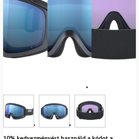
10% kedvezményért használd a kódot a