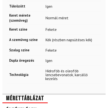
Tükrözött
Igen
Keret mérete
Normál méret
(szemüveg)
Keret színe
Fekete
A szemüveg színe
Kék (részben napsütéses kék)
Szalag színe
Fekete
Dupla üvegezés
Igen
Hidrofób és oleofób
Technológia
lencsebevonatok
,
karcálló
kezelés
Mérettáblázat