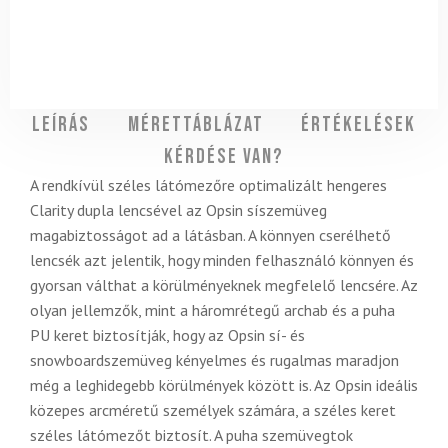
Leírás
Mérettáblázat
Értékelések
Kérdése van?
A rendkívül széles látómezőre optimalizált hengeres
Clarity dupla lencsével az Opsin síszemüveg
magabiztosságot ad a látásban. A könnyen cserélhető
lencsék azt jelentik, hogy minden felhasználó könnyen és
gyorsan válthat a körülményeknek megfelelő lencsére. Az
olyan jellemzők, mint a háromrétegű archab és a puha
PU keret biztosítják, hogy az Opsin sí- és
snowboardszemüveg kényelmes és rugalmas maradjon
még a leghidegebb körülmények között is. Az Opsin ideális
közepes arcméretű személyek számára, a széles keret
széles látómezőt biztosít. A puha szemüvegtok