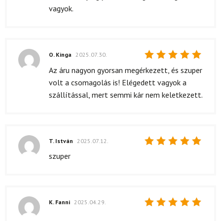
vagyok.
O. Kinga
2025.07.30.
Értékelés:
Az áru nagyon gyorsan megérkezett, és szuper
5
/ 5
volt a csomagolás is! Elégedett vagyok a
szállítással, mert semmi kár nem keletkezett.
T. István
2025.07.12.
Értékelés:
szuper
5
/ 5
K. Fanni
2025.04.29.
Értékelés: