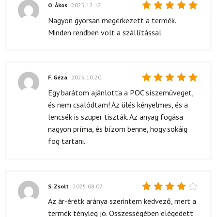
O. Ákos
2025.12.12.
Értékelés:
Nagyon gyorsan megérkezett a termék.
5
/ 5
Minden rendben volt a szállítással.
F. Géza
2025.10.20.
Értékelés:
Egy barátom ajánlotta a POC síszemüveget,
5
/ 5
és nem csalódtam! Az ülés kényelmes, és a
lencsék is szuper tiszták. Az anyag fogása
nagyon príma, és bízom benne, hogy sokáig
fog tartani.
S. Zsolt
2025.08.07.
Értékelés:
Az ár-érétk aránya szerintem kedvező, mert a
4
/ 5
termék tényleg jó. Összességében elégedett