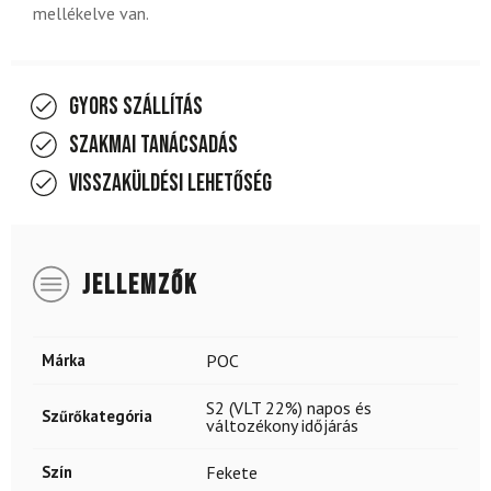
mellékelve van.
Gyors szállítás
Szakmai tanácsadás
Visszaküldési lehetőség
JELLEMZŐK
Márka
POC
S2 (VLT 22%) napos és
Szűrőkategória
változékony időjárás
Szín
Fekete