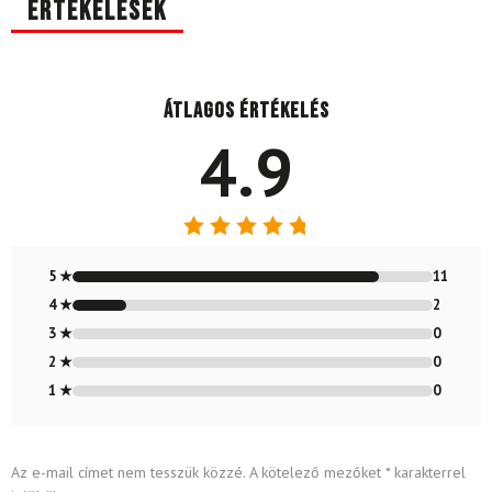
Értékelések
Átlagos értékelés
4.9
Értékelés:
4.85
/ 5
5 ★
11
4 ★
2
3 ★
0
2 ★
0
1 ★
0
Az e-mail címet nem tesszük közzé.
A kötelező mezőket
*
karakterrel