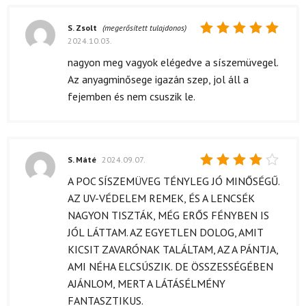
S. Zsolt
(megerősített tulajdonos)
2024.10.03.
Értékelés:
5
/ 5
nagyon meg vagyok elégedve a síszemüvegel.
Az anyagminősege igazán szep, jol áll a
fejemben és nem csuszik le.
S. Máté
2024.09.07.
Értékelés:
A POC SÍSZEMÜVEG TÉNYLEG JÓ MINŐSÉGŰ.
4
/ 5
AZ UV-VÉDELEM REMEK, ÉS A LENCSÉK
NAGYON TISZTÁK, MÉG ERŐS FÉNYBEN IS
JÓL LÁTTAM. AZ EGYETLEN DOLOG, AMIT
KICSIT ZAVARÓNAK TALÁLTAM, AZ A PÁNTJA,
AMI NÉHA ELCSÚSZIK. DE ÖSSZESSÉGÉBEN
AJÁNLOM, MERT A LÁTÁSÉLMÉNY
FANTASZTIKUS.