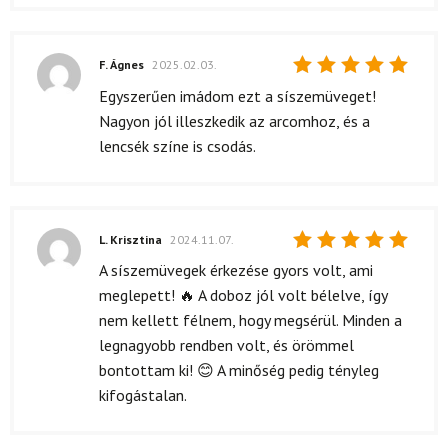
5
/ 5
F. Ágnes
2025.02.03.
Értékelés:
Egyszerűen imádom ezt a síszemüveget!
5
/ 5
Nagyon jól illeszkedik az arcomhoz, és a
lencsék színe is csodás.
L. Krisztina
2024.11.07.
Értékelés:
A síszemüvegek érkezése gyors volt, ami
5
/ 5
meglepett! 🔥 A doboz jól volt bélelve, így
nem kellett félnem, hogy megsérül. Minden a
legnagyobb rendben volt, és örömmel
bontottam ki! 😊 A minőség pedig tényleg
kifogástalan.