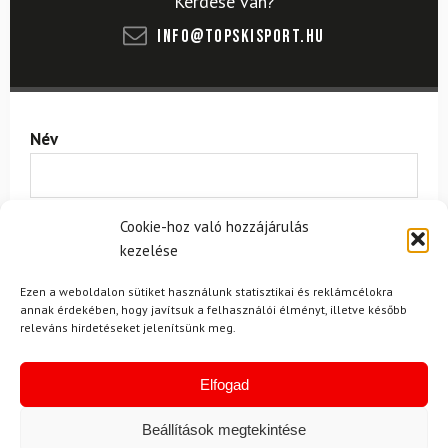
Kérdése van?
info@topskisport.hu
Név
E-mail
Cookie-hoz való hozzájárulás
kezelése
Ezen a weboldalon sütiket használunk statisztikai és reklámcélokra
Az üzeneted
annak érdekében, hogy javítsuk a felhasználói élményt, illetve később
releváns hirdetéseket jelenítsünk meg.
Elfogad
Beállítások megtekintése