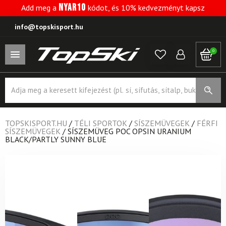
NYAR10
Add meg a
kódot, és 10% kedvezményt kapsz
info@topskisport.hu
0
Products
search
TOPSKISPORT.HU
/
TÉLI SPORTOK
/
SÍSZEMÜVEGEK
/
FÉRFI
SÍSZEMÜVEGEK
/
SÍSZEMÜVEG POC OPSIN URANIUM
BLACK/PARTLY SUNNY BLUE