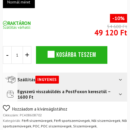
Normál méret
-10%
RAKTÁRON
54 600 Ft
Szállítás várható:
49 120 Ft
Síszemüveg
KOSÁRBA TESZEM
POC
Opsin
Uranium
Black/Partly
Sunny
Szállítás
INGYENES
Blue
mennyiség
Egyszerű visszaküldés a PostFoxon keresztül –
Futár a címre
Ingyenes
1600 Ft
FoxPost
Ingyenes
Nem biztos a választásában? Semmi gond – a terméket
Hozzáadom a kívánságlistához
egyszerűen visszaküldheti 14 napon belül, indoklás nélkül.
Cikkszám:
PC408608702
Mik a visszaküldés feltételei?
Kategóriák:
Férfi síszemüvegek
,
Férfi sportszemüvegek
,
Női síszemüvegek
,
Női
sportszemüvegek
,
POC
,
POC síszemüvegek
,
Síszemüvegek
,