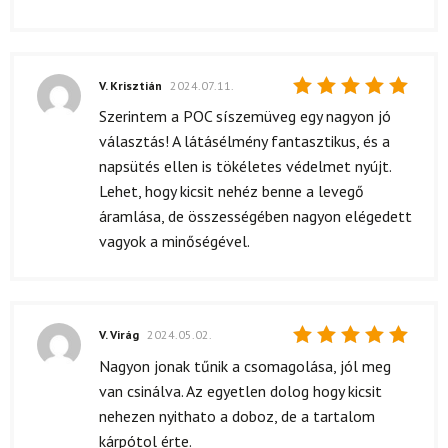
V. Krisztián
2024.07.11.
Értékelés:
Szerintem a POC síszemüveg egy nagyon jó
5
/ 5
választás! A látásélmény fantasztikus, és a
napsütés ellen is tökéletes védelmet nyújt.
Lehet, hogy kicsit nehéz benne a levegő
áramlása, de összességében nagyon elégedett
vagyok a minőségével.
V. Virág
2024.05.02.
Értékelés:
Nagyon jonak tűnik a csomagolása, jól meg
5
/ 5
van csinálva. Az egyetlen dolog hogy kicsit
nehezen nyithato a doboz, de a tartalom
kárpótol érte.