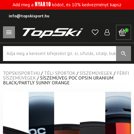
NYAR10
Add meg a
kódot, és 10% kedvezményt kapsz
info@topskisport.hu
0
Products
search
TOPSKISPORT.HU
/
TÉLI SPORTOK
/
SÍSZEMÜVEGEK
/
FÉRFI
SÍSZEMÜVEGEK
/
SÍSZEMÜVEG POC OPSIN URANIUM
BLACK/PARTLY SUNNY ORANGE