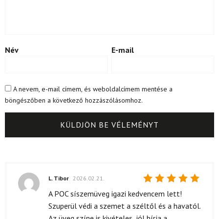
Név
E-mail
A nevem, e-mail címem, és weboldalcímem mentése a
böngészőben a következő hozzászólásomhoz.
L. Tibor
2026.02.21.
Értékelés:
A POC síszemüveg igazi kedvencem lett!
5
/ 5
Szuperül védi a szemet a széltől és a havatól.
Az üveg színe is kivételes, jól bírja a