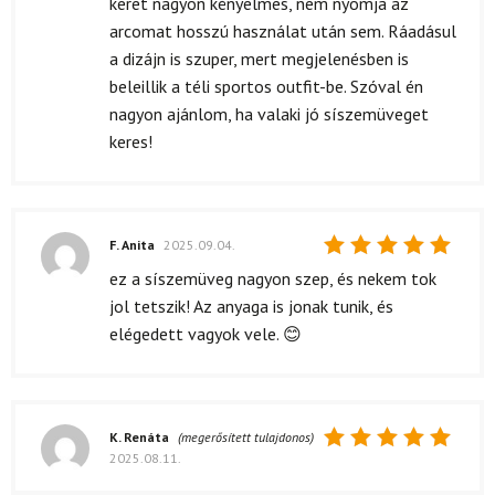
keret nagyon kényelmes, nem nyomja az
arcomat hosszú használat után sem. Ráadásul
a dizájn is szuper, mert megjelenésben is
beleillik a téli sportos outfit-be. Szóval én
nagyon ajánlom, ha valaki jó síszemüveget
keres!
F. Anita
2025.09.04.
Értékelés:
ez a síszemüveg nagyon szep, és nekem tok
5
/ 5
jol tetszik! Az anyaga is jonak tunik, és
elégedett vagyok vele. 😊
K. Renáta
(megerősített tulajdonos)
2025.08.11.
Értékelés:
5
/ 5