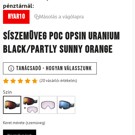
pénztárnál:
nyar10
Másolás a vágólapra
Síszemüveg POC Opsin Uranium
Black/Partly Sunny Orange
Tanácsadó - Hogyan válasszunk
(
20
vásárlói értékelés)
Értékelés
20
Szín
4.8
az 5-
ből,
értékelés
alapján
Keret mérete (szemüveg)