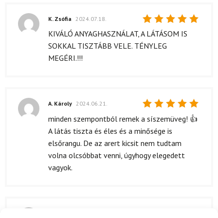
K. Zsófia
2024.07.18.
Értékelés:
KIVÁLÓ ANYAGHASZNÁLAT, A LÁTÁSOM IS
5
/ 5
SOKKAL TISZTÁBB VELE. TÉNYLEG
MEGÉRI.!!!
A. Károly
2024.06.21.
Értékelés:
minden szempontból remek a síszemüveg! 👍
5
/ 5
A látás tiszta és éles és a minősége is
elsőrangu. De az arert kicsit nem tudtam
volna olcsóbbat venni, úgyhogy elegedett
vagyok.
K. Zoltán
2024.06.06.