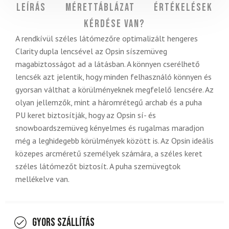
Leírás
Mérettáblázat
Értékelések
Kérdése van?
A rendkívül széles látómezőre optimalizált hengeres
Clarity dupla lencsével az Opsin síszemüveg
magabiztosságot ad a látásban. A könnyen cserélhető
lencsék azt jelentik, hogy minden felhasználó könnyen és
gyorsan válthat a körülményeknek megfelelő lencsére. Az
olyan jellemzők, mint a háromrétegű archab és a puha
PU keret biztosítják, hogy az Opsin sí- és
snowboardszemüveg kényelmes és rugalmas maradjon
még a leghidegebb körülmények között is. Az Opsin ideális
közepes arcméretű személyek számára, a széles keret
széles látómezőt biztosít. A puha szemüvegtok
mellékelve van.
Gyors szállítás