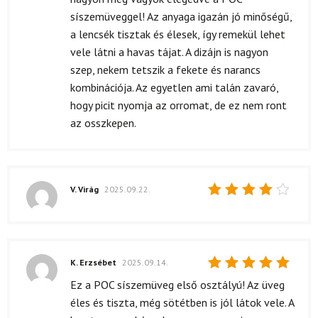
5
/ 5
síszemüveggel! Az anyaga igazán jó minőségű,
a lencsék tisztak és élesek, így remekül lehet
vele látni a havas tájat. A dizájn is nagyon
szep, nekem tetszik a fekete és narancs
kombinációja. Az egyetlen ami talán zavaró,
hogy picit nyomja az orromat, de ez nem ront
az osszkepen.
V. Virág
2025.09.22.
Értékelés:
4
/ 5
K. Erzsébet
2025.09.14.
Értékelés:
Ez a POC síszemüveg első osztályú! Az üveg
5
/ 5
éles és tiszta, még sötétben is jól látok vele. A