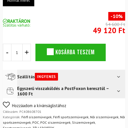
Normál méret
-10%
RAKTÁRON
54 600 Ft
Szállítás várható:
49 120 Ft
Síszemüveg
KOSÁRBA TESZEM
POC
Opsin
Uranium
Black/Partly
Sunny
Szállítás
INGYENES
Orange
mennyiség
Egyszerű visszaküldés a PostFoxon keresztül –
Futár a címre
Ingyenes
1600 Ft
FoxPost
Ingyenes
Nem biztos a választásában? Semmi gond – a terméket
Hozzáadom a kívánságlistához
egyszerűen visszaküldheti 14 napon belül, indoklás nélkül.
Cikkszám:
PC408608701
Mik a visszaküldés feltételei?
Kategóriák:
Férfi síszemüvegek
,
Férfi sportszemüvegek
,
Női síszemüvegek
,
Női
sportszemüvegek
,
POC
,
POC síszemüvegek
,
Síszemüvegek
,
Sportszemüvegek
,
TÉLI SPORTOK