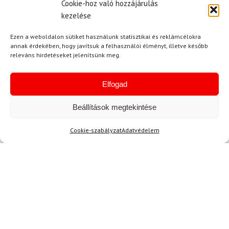
Cookie-hoz való hozzájárulás
Értékelés:
Ez a szemüveg nagyon klassz! A lencséi jól
kezelése
5
/ 5
dolgoznak, és nem homályosítanak el
semmilyen fényt. Az illeszkedése is tökéletes,
Ezen a weboldalon sütiket használunk statisztikai és reklámcélokra
annak érdekében, hogy javítsuk a felhasználói élményt, illetve később
és nem csúszik le a fejemről. A színek is
releváns hirdetéseket jelenítsünk meg.
szuperek, így nem csak funkcionális, hanem
szép is. Minden sísportbarát figyelmébe
Elfogad
ajánlom!
Beállítások megtekintése
Cookie-szabályzat
Adatvédelem
S. Olivér
2024.03.25.
Értékelés:
A minőség tényleg lenyűgöző, kényelmes
5
/ 5
viselet, és jól védi a szemet. Mindenkinek
ajánlom, aki télen sportol.
Kérdése van?