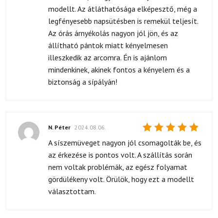
modellt. Az átláthatósága elképesztő, még a
legfényesebb napsütésben is remekül teljesít.
Az órás árnyékolás nagyon jól jön, és az
állítható pántok miatt kényelmesen
illeszkedik az arcomra. Én is ajánlom
mindenkinek, akinek fontos a kényelem és a
biztonság a sípályán!
N. Péter
2024.08.06.
Értékelés:
A síszemüveget nagyon jól csomagolták be, és
5
/ 5
az érkezése is pontos volt. A szállítás során
nem voltak problémák, az egész folyamat
gördülékeny volt. Örülök, hogy ezt a modellt
választottam.