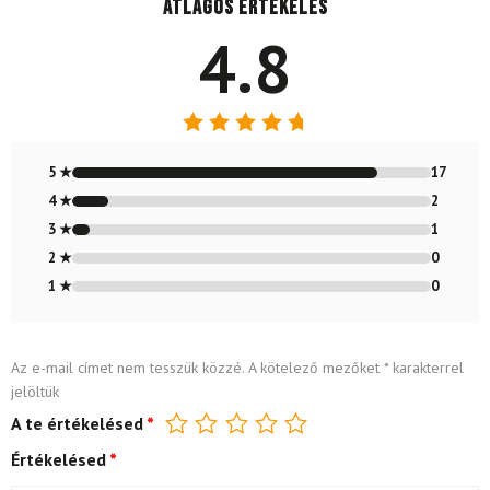
Átlagos értékelés
4.8
Értékelés:
4.8
/ 5
5 ★
17
4 ★
2
3 ★
1
2 ★
0
1 ★
0
Az e-mail címet nem tesszük közzé.
A kötelező mezőket
*
karakterrel
jelöltük
A te értékelésed
*
Értékelésed
*