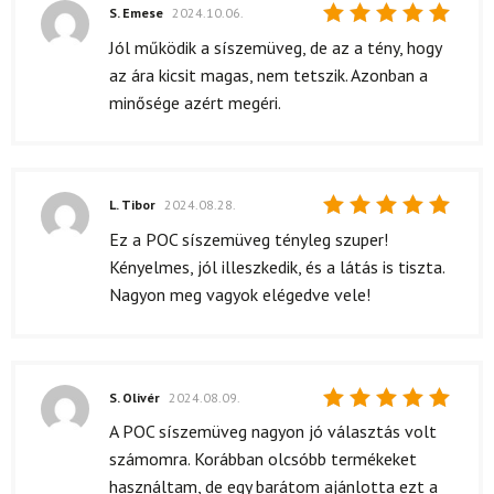
S. Emese
2024.10.06.
Értékelés:
Jól működik a síszemüveg, de az a tény, hogy
5
/ 5
az ára kicsit magas, nem tetszik. Azonban a
minősége azért megéri.
L. Tibor
2024.08.28.
Értékelés:
Ez a POC síszemüveg tényleg szuper!
5
/ 5
Kényelmes, jól illeszkedik, és a látás is tiszta.
Nagyon meg vagyok elégedve vele!
S. Olivér
2024.08.09.
Értékelés:
A POC síszemüveg nagyon jó választás volt
5
/ 5
számomra. Korábban olcsóbb termékeket
használtam, de egy barátom ajánlotta ezt a