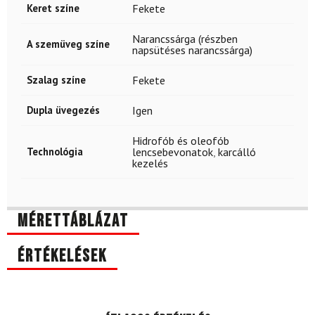
Keret színe
Fekete
Narancssárga (részben
A szemüveg színe
napsütéses narancssárga)
Szalag színe
Fekete
Dupla üvegezés
Igen
Hidrofób és oleofób
Technológia
lencsebevonatok
,
karcálló
kezelés
Mérettáblázat
Értékelések