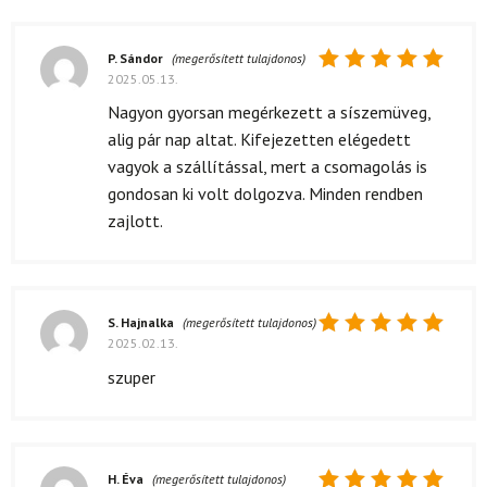
P. Sándor
(megerősített tulajdonos)
2025.05.13.
Értékelés:
5
/ 5
Nagyon gyorsan megérkezett a síszemüveg,
alig pár nap altat. Kifejezetten elégedett
vagyok a szállítással, mert a csomagolás is
gondosan ki volt dolgozva. Minden rendben
zajlott.
S. Hajnalka
(megerősített tulajdonos)
2025.02.13.
Értékelés:
5
/ 5
szuper
H. Éva
(megerősített tulajdonos)