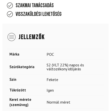
Szakmai tanácsadás
Visszaküldési lehetőség
JELLEMZŐK
Márka
POC
S2 (VLT 22%) napos és
Szűrőkategória
változékony időjárás
Szín
Fekete
Tükrözött
Igen
Keret mérete
Normál méret
(szemüveg)