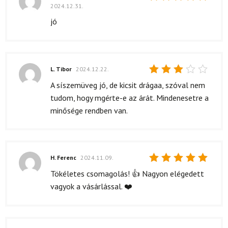
2024.12.31.
Értékelés:
5
/ 5
jó
L. Tibor
2024.12.22.
Értékelés:
A síszemüveg jó, de kicsit drágaa, szóval nem
3
/ 5
tudom, hogy mgérte-e az árát. Mindenesetre a
minősége rendben van.
H. Ferenc
2024.11.09.
Értékelés:
Tökéletes csomagolás! 👍 Nagyon elégedett
5
/ 5
vagyok a vásárlással. ❤️