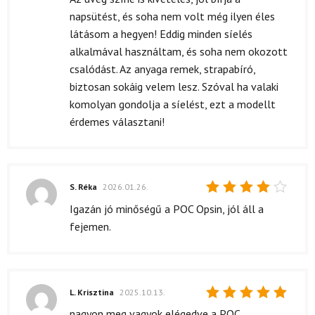
napsütést, és soha nem volt még ilyen éles
látásom a hegyen! Eddig minden síelés
alkalmával használtam, és soha nem okozott
csalódást. Az anyaga remek, strapabíró,
biztosan sokáig velem lesz. Szóval ha valaki
komolyan gondolja a síelést, ezt a modellt
érdemes választani!
S. Réka
2026.01.26.
Értékelés:
Igazán jó minőségű a POC Opsin, jól áll a
4
/ 5
fejemen.
L. Krisztina
2025.10.13.
Értékelés:
nagyon meg vagyok elégedve a POC