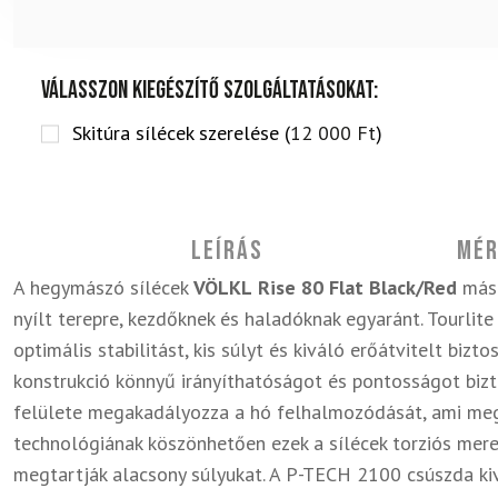
Válasszon kiegészítő szolgáltatásokat:
Skitúra sílécek szerelése (
12 000
Ft
)
Leírás
Mér
A hegymászó sílécek
VÖLKL
Rise 80 Flat Black/Red
mász
nyílt terepre, kezdőknek és haladóknak egyaránt. Tourl
optimális stabilitást, kis súlyt és kiváló erőátvitelt biztos
konstrukció könnyű irányíthatóságot és pontosságot bizt
felülete megakadályozza a hó felhalmozódását, ami meg
technológiának köszönhetően ezek a sílécek torziós mere
megtartják alacsony súlyukat. A P-TECH 2100 csúszda ki