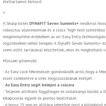
élettartamot biztosít.
+
A Skialp kötés
DYNAFIT Seven Summits+
rendkívül hoss
robusztus alumíniumnak és a csúcs "high-tech szintetikus
megkönnyítése érdekében az orr Easy Entry technológiáva
rögzítésében nehéz terepen. A Dynafit Seven Summits+ k
szem előtt tartásával készítettek, okos és megbízható 
Műszaki jellemzők:
- Az Easy Lock fékrendszer gondoskodik arról, hogy a fék
ezzel csökkentve a síléc megcsúszásának esélyét.
-
Az Easy Entry segít belépni a csúcsra
.
- Teljesen állítható függőleges és oldalirányú kioldó a 
kikapcsolás egyedi és pontos beállítását.
- A hossz 25 mm-es állítása lehetővé teszi a különböző 