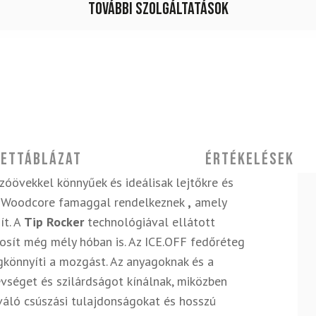
További szolgáltatások
ettáblázat
Értékelések
óövekkel könnyűek és ideálisak lejtőkre és
ite Woodcore famaggal rendelkeznek
,
amely
ít. A
Tip Rocker
technológiával ellátott
osít még mély hóban is. Az ICE.OFF fedőréteg
könnyíti a mozgást. Az anyagoknak és a
vséget és szilárdságot kínálnak, miközben
váló csúszási tulajdonságokat és hosszú