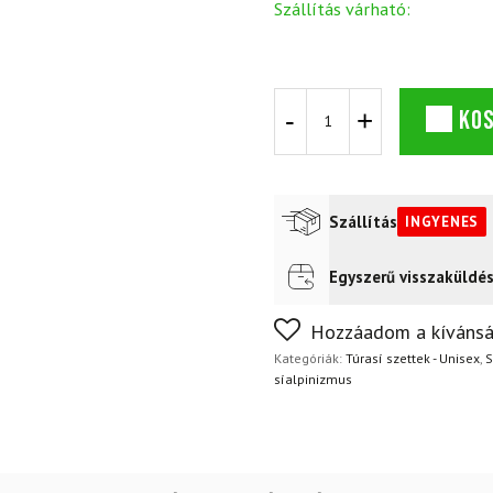
Szállítás várható:
Skialp
KO
készlet
VÖLKL
Rise
80
Black
Szállítás
INGYENES
2
mennyiség
Egyszerű visszaküldé
Futár a címre
Ingyenes
Nem biztos a választásában
Hozzáadom a kívánsá
napon belül, indoklás nélkül
Kategóriák:
Túrasí szettek - Unisex
,
S
síalpinizmus