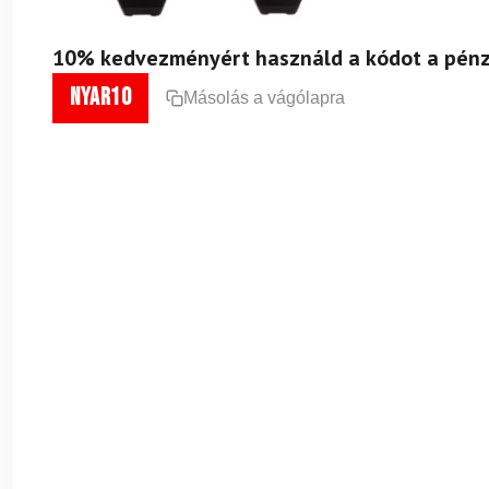
10% kedvezményért használd a kódot a pénz
nyar10
Másolás a vágólapra