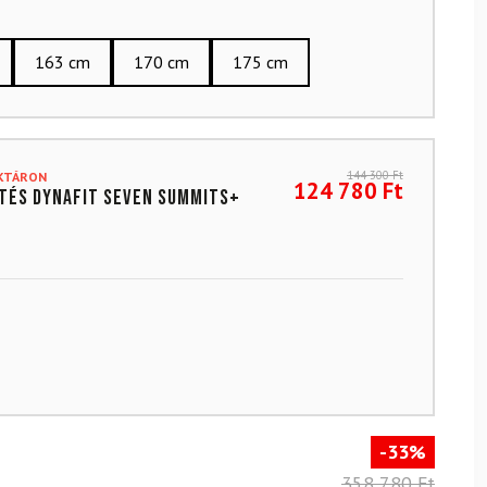
163 cm
170 cm
175 cm
144 300
Ft
AKTÁRON
124 780
Ft
tés DYNAFIT Seven Summits+
-33%
358 780 Ft