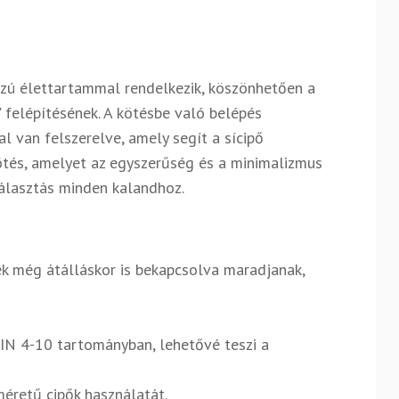
zú élettartammal rendelkezik, köszönhetően a
" felépítésének. A kötésbe való belépés
l van felszerelve, amely segít a sícipő
ötés, amelyet az egyszerűség és a minimalizmus
választás minden kalandhoz.
ek még átálláskor is bekapcsolva maradjanak,
DIN 4-10 tartományban, lehetővé teszi a
méretű cipők használatát.