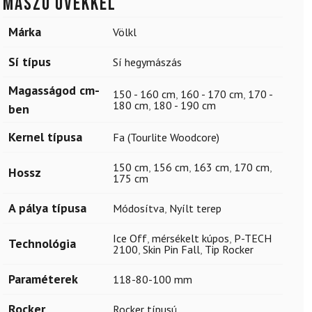
mászó övekkel
Márka
Völkl
Sí típus
Sí hegymászás
Magasságod cm-
150 - 160 cm
,
160 - 170 cm
,
170 -
180 cm
,
180 - 190 cm
ben
Kernel típusa
Fa (Tourlite Woodcore)
150 cm
,
156 cm
,
163 cm
,
170 cm
,
Hossz
175 cm
A pálya típusa
Módosítva
,
Nyílt terep
Ice Off
,
mérsékelt kúpos
,
P-TECH
Technológia
2100
,
Skin Pin Fall
,
Tip Rocker
Paraméterek
118-80-100 mm
Rocker
Rocker típusú