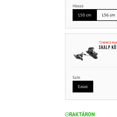
Hossz
150 cm
156 cm
NINCS R
Skalp kö
Szín
Ezüst
RAKTÁRON