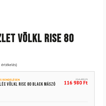
zlet VÖLKL Rise 80
 értékelés)
214 480
Ft
S RENDELÉSEN
116 980
Ft
íléc VÖLKL Rise 80 Black mászó