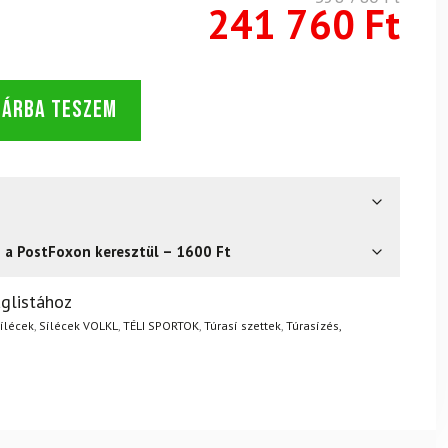
241 760 Ft
SÁRBA TESZEM
s a PostFoxon keresztül – 1600 Ft
? Semmi gond – a terméket egyszerűen visszaküldheti 14
glistához
.
Mik a visszaküldés feltételei?
ílécek
,
Sílécek VOLKL
,
TÉLI SPORTOK
,
Túrasí szettek
,
Túrasízés,