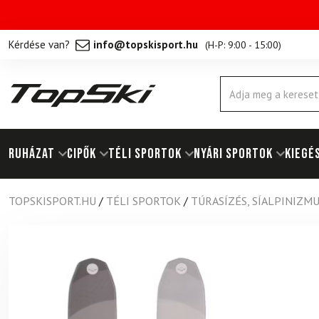
Kérdése van?
info@topskisport.hu
(
H-P: 9:00 - 15:00
)
Products
search
RUHÁZAT
Cipők
TÉLI SPORTOK
NYÁRI SPORTOK
KIEGÉ
TOPSKISPORT.HU
/
TÉLI SPORTOK
/
TÚRASÍZÉS, SÍALPINIZM