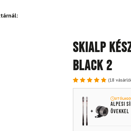
tárnál:
Skialp kés
Black 2
(
18
vásárlói
Értékelés
18
4.89
az
5-ből,
UTÓLAGO
Alpesi s
értékelés
alapján
övekkel