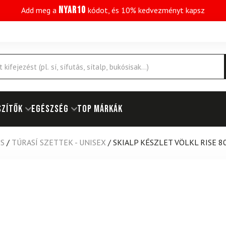
NYAR10
Add meg a
kódot, és 10% kedvezményt kapsz
SZÍTŐK
EGÉSZSÉG
Top márkák
US
/
TÚRASÍ SZETTEK - UNISEX
/
SKIALP KÉSZLET VÖLKL RISE 8