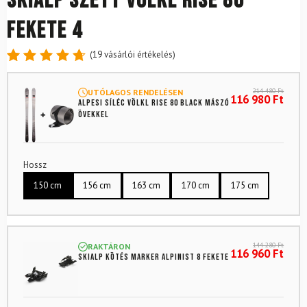
Skialp szett VÖLKL Rise 80
Fekete 4
(
19
vásárlói értékelés)
Értékelés
19
4.79
az
214 480
Ft
UTÓLAGOS RENDELÉSEN
5-ből,
116 980
Ft
Alpesi síléc VÖLKL Rise 80 Black mászó
értékelés
övekkel
alapján
Hossz
150 cm
156 cm
163 cm
170 cm
175 cm
144 280
Ft
RAKTÁRON
116 960
Ft
Skialp kötés MARKER Alpinist 8 fekete