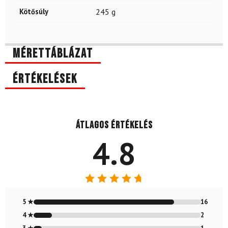
Kötősúly
245 g
Mérettáblázat
Értékelések
Átlagos értékelés
4.8
Értékelés:
4.79
/ 5
5 ★
16
4 ★
2