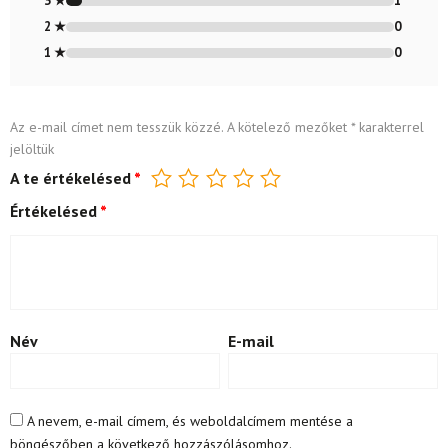
3 ★
1
2 ★
0
1 ★
0
Az e-mail címet nem tesszük közzé.
A kötelező mezőket
*
karakterrel
jelöltük
A te értékelésed
*
Értékelésed
*
Név
E-mail
A nevem, e-mail címem, és weboldalcímem mentése a
böngészőben a következő hozzászólásomhoz.