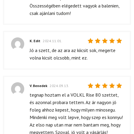
Összességében elégedett vagyok a balenien,
csak ajánlani tudom!
K. Edit
2024.11.01.
Értékelés:
Jó a szett, de az ara az kiicsit sok, megerte
5
/ 5
volna kicsit olcsobb, mint ez.
V. Benedek
2024.09.13.
Értékelés:
tegnap hoztam el a VOLKL Rise 80 szettet,
5
/ 5
és azonnal probara tettem. Az ár nagyon jó
foleg ahhoz kepest, hogy milyen minosegu.
Mindenki meg volt lepve, hogy szep es konnyu!
Az elso nap utan mar nem bantam meg, hogy
megvettem. Szoval, jó volt a vásárlás!