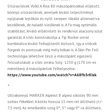
Sítúrasílécek Völkl A Rise 80 mászópántokkal ellátott,
könnyű sítúrasílécek, amelyek kiváló teljesítményt
nyújtanak lejtőkön és nyílt terepen. Ideális alternatíva
kezdőknek, de haladó síelőknek is. A fa mag optimális
stabilitást, kiváló erőátvitelt és rendkívül alacsony súlyt
garantál. A síléc konstrukciója a Tip Rocker orrral
kombinálva kiváló felhajtóerőt biztosít, így a sílécek
fürgeek és pontosak még mély hóban is. A Skin Pin Fell
technológia lehetővé teszi a mászópánt egyszerű
felcsatolását a síléc orrára. Súly: 1250 g (170 cm-es
méretben). A mászópántok felhelyezése:
https://www.youtube.com/watch?v=A68fb3rKIxk
+
Ultrakönnyű MARKER Alpinist 8 alpesi síkötés 90 mm
széles fékekkel. A kötés hossza 15 mm-rel állítható (+/-
7,5 mm). Az emelkedési szög 0°, 5° vagy 9°-ra állítható,