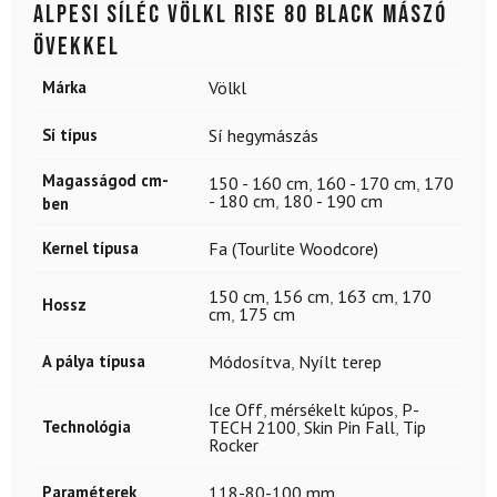
Alpesi síléc VÖLKL Rise 80 Black mászó
övekkel
Márka
Völkl
Sí típus
Sí hegymászás
Magasságod cm-
150 - 160 cm
,
160 - 170 cm
,
170
- 180 cm
,
180 - 190 cm
ben
Kernel típusa
Fa (Tourlite Woodcore)
150 cm
,
156 cm
,
163 cm
,
170
Hossz
cm
,
175 cm
A pálya típusa
Módosítva
,
Nyílt terep
Ice Off
,
mérsékelt kúpos
,
P-
Technológia
TECH 2100
,
Skin Pin Fall
,
Tip
Rocker
Paraméterek
118-80-100 mm