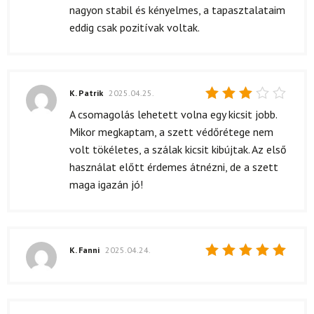
5
/ 5
nagyon stabil és kényelmes, a tapasztalataim
eddig csak pozitívak voltak.
K. Patrik
2025.04.25.
Értékelés:
A csomagolás lehetett volna egy kicsit jobb.
3
/ 5
Mikor megkaptam, a szett védőrétege nem
volt tökéletes, a szálak kicsit kibújtak. Az első
használat előtt érdemes átnézni, de a szett
maga igazán jó!
K. Fanni
2025.04.24.
Értékelés:
5
/ 5