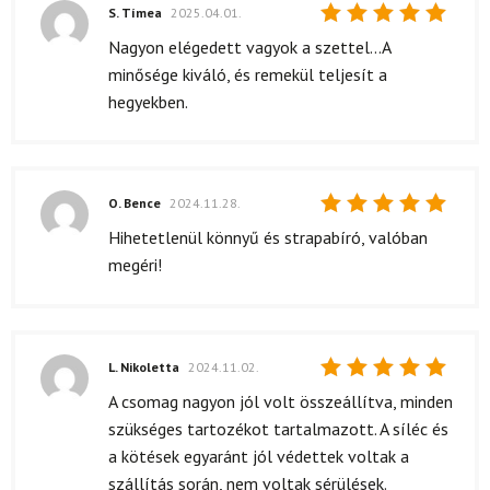
S. Tímea
2025.04.01.
Értékelés:
Nagyon elégedett vagyok a szettel...A
5
/ 5
minősége kiváló, és remekül teljesít a
hegyekben.
O. Bence
2024.11.28.
Értékelés:
Hihetetlenül könnyű és strapabíró, valóban
5
/ 5
megéri!
L. Nikoletta
2024.11.02.
Értékelés:
A csomag nagyon jól volt összeállítva, minden
5
/ 5
szükséges tartozékot tartalmazott. A síléc és
a kötések egyaránt jól védettek voltak a
szállítás során, nem voltak sérülések.