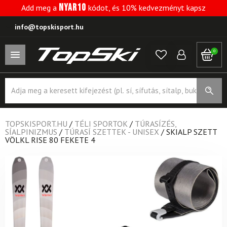
NYAR10
Add meg a
kódot, és 10% kedvezményt kapsz
info@topskisport.hu
0
Products
search
TOPSKISPORT.HU
/
TÉLI SPORTOK
/
TÚRASÍZÉS,
SÍALPINIZMUS
/
TÚRASÍ SZETTEK - UNISEX
/
SKIALP SZETT
VÖLKL RISE 80 FEKETE 4