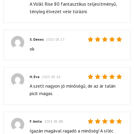
5
/ 5
A Völkl Rise 80 fantasztikus teljesítményű,
tényleg élvezet vele túrázni.
S. Dénes
2025.05.17.
Értékelés:
ok
5
/ 5
H. Éva
2025.05.16.
Értékelés:
A szett nagyon jó minőségű, de az ár talán
5
/ 5
picit magas.
F. Anita
2025.05.08.
Értékelés:
Igazán magával ragadó a minőség! A síléc