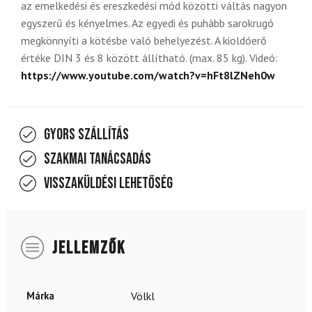
az emelkedési és ereszkedési mód közötti váltás nagyon
egyszerű és kényelmes. Az egyedi és puhább sarokrugó
megkönnyíti a kötésbe való behelyezést. A kioldóerő
értéke DIN 3 és 8 között állítható. (max. 85 kg). Videó:
https://www.youtube.com/watch?v=hFt8lZNeh0w
Gyors szállítás
Szakmai tanácsadás
Visszaküldési lehetőség
JELLEMZŐK
Márka
Völkl