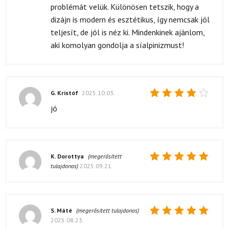
problémát velük. Különösen tetszik, hogy a
dizájn is modern és esztétikus, így nemcsak jól
teljesít, de jól is néz ki. Mindenkinek ajánlom,
aki komolyan gondolja a síalpinizmust!
G. Kristóf
2025.10.03.
Értékelés:
jó
4
/ 5
K. Dorottya
(megerősített
tulajdonos)
2025.09.21.
Értékelés:
5
/ 5
S. Máté
(megerősített tulajdonos)
2025.08.23.
Értékelés: