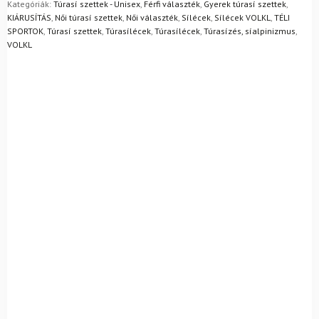
egyszerűen visszaküldheti 14 napon belül, indoklás nélkül.
Kategóriák:
Túrasí szettek - Unisex
,
Férfi választék
,
Gyerek túrasí szettek
,
Mik a visszaküldés feltételei?
KIÁRUSÍTÁS
,
Női túrasí szettek
,
Női választék
,
Sílécek
,
Sílécek VOLKL
,
TÉLI
SPORTOK
,
Túrasí szettek
,
Túrasílécek
,
Túrasílécek
,
Túrasízés, síalpinizmus
,
VOLKL