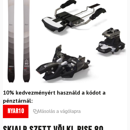
10% kedvezményért használd a kódot a
pénztárnál:
nyar10
Másolás a vágólapra