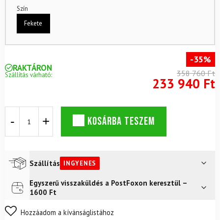
Szín
Fekete
-35%
RAKTÁRON
358 760 Ft
Szállítás várható:
233 940 Ft
Skialp
KOSÁRBA TESZEM
szett
VÖLKL
Rise
80
Fekete
Szállítás
INGYENES
4
mennyiség
Egyszerű visszaküldés a PostFoxon keresztül –
Futár a címre
Ingyenes
1600 Ft
Nem biztos a választásában? Semmi gond – a terméket
Hozzáadom a kívánságlistához