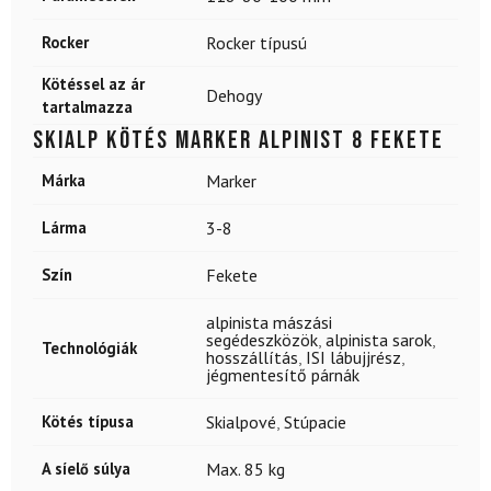
Rocker
Rocker típusú
Kötéssel az ár
Dehogy
tartalmazza
Skialp kötés MARKER Alpinist 8 fekete
Márka
Marker
Lárma
3-8
Szín
Fekete
alpinista mászási
segédeszközök
,
alpinista sarok
,
Technológiák
hosszállítás
,
ISI lábujjrész
,
jégmentesítő párnák
Kötés típusa
Skialpové
,
Stúpacie
A síelő súlya
Max. 85 kg