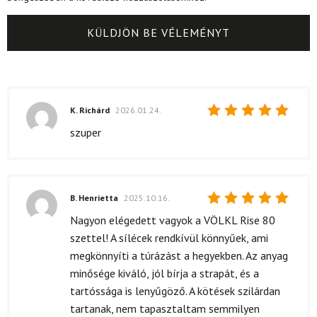
K. Richárd
2026.01.24.
Értékelés:
szuper
5
/ 5
B. Henrietta
2025.10.16.
Értékelés:
Nagyon elégedett vagyok a VÖLKL Rise 80
5
/ 5
szettel! A sílécek rendkívül könnyűek, ami
megkönnyíti a túrázást a hegyekben. Az anyag
minősége kiváló, jól bírja a strapát, és a
tartóssága is lenyűgöző. A kötések szilárdan
tartanak, nem tapasztaltam semmilyen