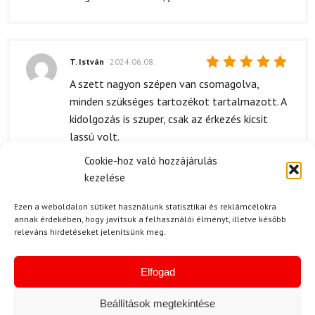
T. István
2024.06.08.
Értékelés:
A szett nagyon szépen van csomagolva,
5
/ 5
minden szükséges tartozékot tartalmazott. A
kidolgozás is szuper, csak az érkezés kicsit
lassú volt.
Cookie-hoz való hozzájárulás
kezelése
T. Nóra
2024.04.26.
Ezen a weboldalon sütiket használunk statisztikai és reklámcélokra
annak érdekében, hogy javítsuk a felhasználói élményt, illetve később
Értékelés:
szuper
releváns hirdetéseket jelenítsünk meg.
5
/ 5
Elfogad
F. Barnabás
2024.03.18.
Beállítások megtekintése
Értékelés:
Ez a szett fantasztikus! A Völkl biztosítja a