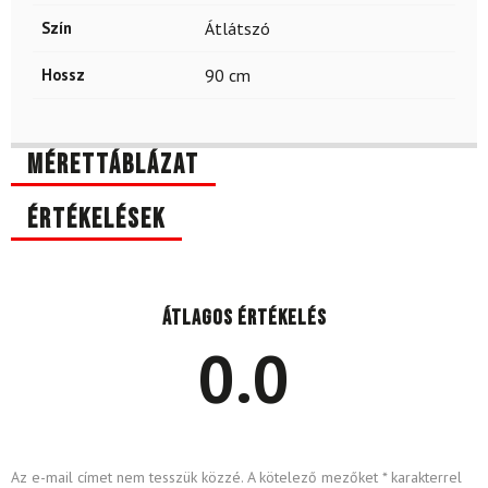
Szín
Átlátszó
Hossz
90 cm
Mérettáblázat
Értékelések
Átlagos értékelés
0.0
Az e-mail címet nem tesszük közzé.
A kötelező mezőket
*
karakterrel