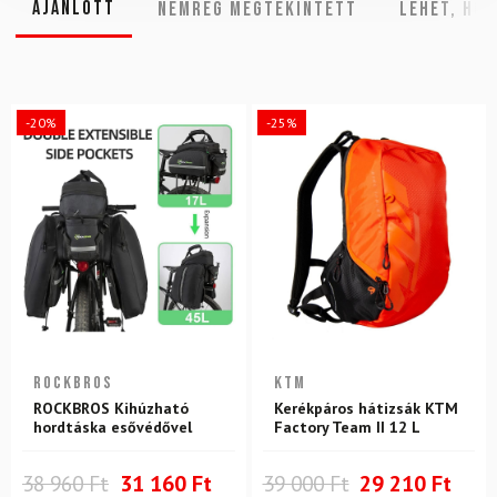
Ajánlott
NEMRÉG MEGTEKINTETT
Lehet, hog
-20%
-25%
ROCKBROS
KTM
ROCKBROS Kihúzható
Kerékpáros hátizsák KTM
hordtáska esővédővel
Factory Team II 12 L
38 960 Ft
31 160 Ft
39 000 Ft
29 210 Ft