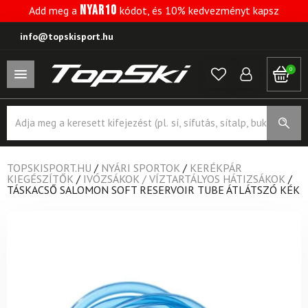
NYAR10
Add meg a
kódot, és 10% kedvezményt kapsz
info@topskisport.hu
0
Products
search
TOPSKISPORT.HU
/
NYÁRI SPORTOK
/
KERÉKPÁR
KIEGÉSZÍTŐK
/
IVÓZSÁKOK / VÍZTARTÁLYOS HÁTIZSÁKOK
/
TÁSKACSŐ SALOMON SOFT RESERVOIR TUBE ÁTLÁTSZÓ KÉK