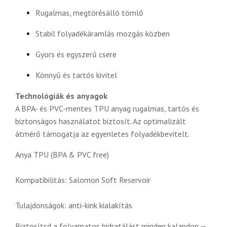
Rugalmas, megtörésálló tömlő
Stabil folyadékáramlás mozgás közben
Gyors és egyszerű csere
Könnyű és tartós kivitel
Technológiák és anyagok
A BPA- és PVC-mentes TPU anyag rugalmas, tartós és
biztonságos használatot biztosít. Az optimalizált
átmérő támogatja az egyenletes folyadékbevitelt.
Anya TPU (BPA & PVC free)
Kompatibilitás: Salomon Soft Reservoir
Tulajdonságok: anti-kink kialakítás
Biztosítsd a folyamatos hidratálást minden kalandon —