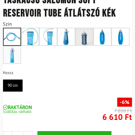
Táskacső SALOMON Soft
Reservoir Tube Átlátszó Kék
Szín
Hossz
90 cm
-6%
RAKTÁRON
7 020 Ft
Szállítás várható:
6 610 Ft