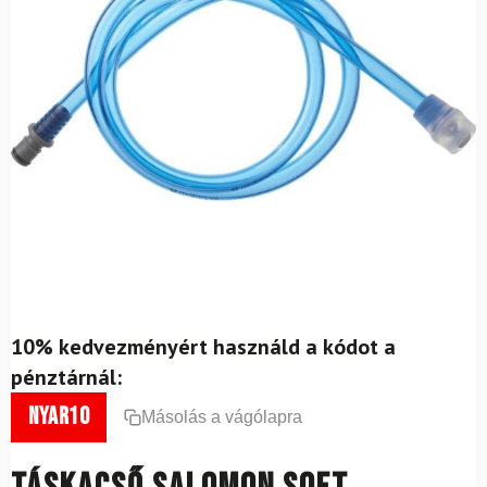
10% kedvezményért használd a kódot a
pénztárnál:
nyar10
Másolás a vágólapra