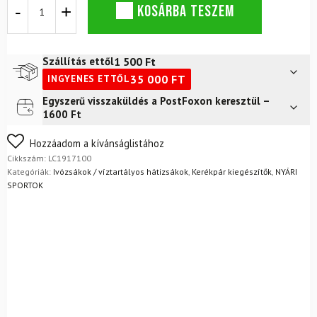
Táskacső
KOSÁRBA TESZEM
SALOMON
Soft
Reservoir
Tube
1 500
Ft
Szállítás ettől
Átlátszó
35 000
FT
INGYENES ETTŐL
Kék
mennyiség
Egyszerű visszaküldés a PostFoxon keresztül –
Futár a címre
2 400
Ft
1600 Ft
FoxPost
1 500
Ft
Nem biztos a választásában? Semmi gond – a terméket
Hozzáadom a kívánságlistához
egyszerűen visszaküldheti 14 napon belül, indoklás nélkül.
Cikkszám:
LC1917100
Mik a visszaküldés feltételei?
Kategóriák:
Ivózsákok / víztartályos hátizsákok
,
Kerékpár kiegészítők
,
NYÁRI
SPORTOK