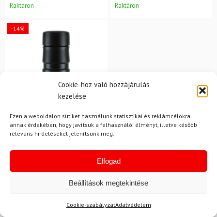
Raktáron
Raktáron
-14%
Cookie-hoz való hozzájárulás
kezelése
Ezen a weboldalon sütiket használunk statisztikai és reklámcélokra
annak érdekében, hogy javítsuk a felhasználói élményt, illetve később
releváns hirdetéseket jelenítsünk meg.
KTM
Sport termosz KTM
Thermic 500 ml fekete
Elfogad
13 650 Ft
11 680 Ft
Beállítások megtekintése
Raktáron
Cookie-szabályzat
Adatvédelem