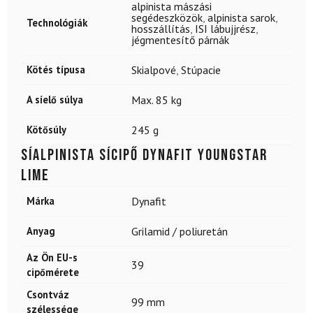
alpinista mászási
segédeszközök
,
alpinista sarok
,
Technológiák
hosszállítás
,
ISI lábujjrész
,
jégmentesítő párnák
Kötés típusa
Skialpové
,
Stúpacie
A síelő súlya
Max. 85 kg
Kötősúly
245 g
Síalpinista sícipő DYNAFIT Youngstar
Lime
Márka
Dynafit
Anyag
Grilamid / poliuretán
Az Ön EU-s
39
cipőmérete
Csontváz
99 mm
szélessége