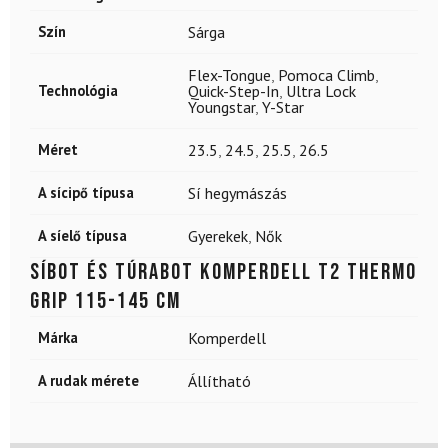
Szín
Sárga
Flex-Tongue
,
Pomoca Climb
,
Technológia
Quick-Step-In
,
Ultra Lock
Youngstar
,
Y-Star
Méret
23.5
,
24.5
,
25.5
,
26.5
A sícipő típusa
Sí hegymászás
A síelő típusa
Gyerekek
,
Nők
Síbot és túrabot KOMPERDELL T2 Thermo
Grip 115-145 cm
Márka
Komperdell
A rudak mérete
Állítható