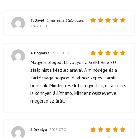
T. Dávid
(megerősített tulajdonos)
2026.01.18.
Értékelés:
5
/ 5
A. Boglárka
2026.01.01.
Értékelés:
Nagyon elégedett vagyok a Volkl Rise 80
5
/ 5
síalpinista készlet árával. A minősége és a
tartóssága nagyon jó, ahhoz képest, amit
bontsuk. Minden részletre ügyeltek, és a kötés
is könnyen állítható. Mindent összevetve,
megérte az árát.
J. Orsolya
2025.07.01.
Értékelés: