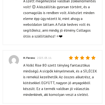
A szett megérkezése valóban zökkenőmentes
5
/ 5
volt! 😊 A kiszállítás gyorsan történt, és a
csomagolás is rendben volt. A készlet minden
eleme épp úgy nézett ki, mint ahogy a
weboldalon láttam. A futár kedves volt és
segítőkész, ami mindig jó élmény. Csillagos
ötös a szállításhoz! ⭐❤️
H. Ferenc
2025.05.11.
Értékelés:
A Volkl Rise 80 szett tényleg fantasztikus
5
/ 5
minőségű. A sícipők kényelmesek, és a SÍLÉCEK
is remekül kezelhetők. Az összes alkatrész, a
kötésekkel EGYÜTT, nagyon jó anyagokból
készült. Ez a termék valóban jó választás
mindenkinek, aki komolyan veszi a síelést.