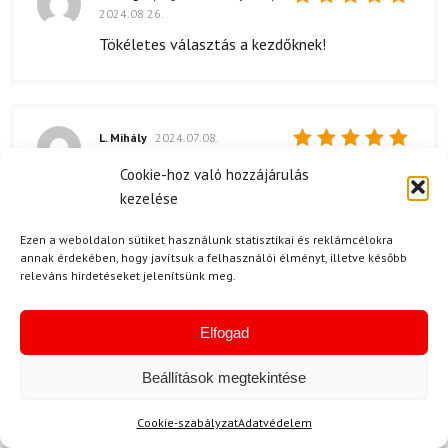
2024.08.26.
Értékelés:
5
/ 5
Tökéletes választás a kezdőknek!
L. Mihály
2024.07.08.
Értékelés:
Nagyon elégedett vagyok a Volkl Rise 80
Cookie-hoz való hozzájárulás
5
/ 5
síalpinista készlettel. A minősége egyszerűen
kezelése
lenyűgöző, a síléc könnyedén kezelhető, és
Ezen a weboldalon sütiket használunk statisztikai és reklámcélokra
kiválóan tartja a stabilitást a lejtőkön.
annak érdekében, hogy javítsuk a felhasználói élményt, illetve később
releváns hirdetéseket jelenítsünk meg.
Elfogad
S. Adrienn
2024.06.03.
Értékelés:
A kiszállítás normális volt.
Beállítások megtekintése
4
/ 5
Cookie-szabályzat
Adatvédelem