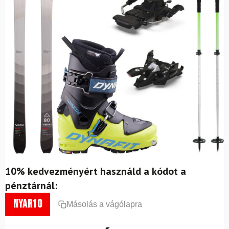
10% kedvezményért használd a kódot a
pénztárnál:
nyar10
Másolás a vágólapra