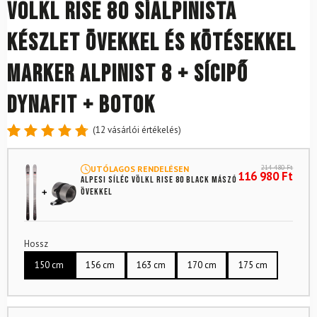
Volkl Rise 80 síalpinista
készlet övekkel és kötésekkel
Marker Alpinist 8 + sícipő
Dynafit + botok
(
12
vásárlói értékelés)
Értékelés
12
4.83
az
214 480
Ft
UTÓLAGOS RENDELÉSEN
5-ből,
116 980
Ft
Alpesi síléc VÖLKL Rise 80 Black mászó
értékelés
övekkel
alapján
Hossz
150 cm
156 cm
163 cm
170 cm
175 cm