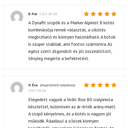
B. Pál
2025.05.04.
Értékelés:
A Dynafit sícipők és a Marker Alpinist 8 kötés
5
/ 5
kombinációja remek választás, a síkötés
megbízható és könnyen használható. A botok
is szuper stabilak, ami fontos számomra. Az
egész szett átgondolt és jól összeállított,
tényleg megérte a befektetést.
H. Éva
(megerősített tulajdonos)
2025.04.04.
Értékelés:
5
/ 5
Elégedett vagyok a Volkl Rise 80 síalpinista
készlettel, különösen az ár-érték arány miatt.
A sícipő kényelmes, és a kötés is nagyon jól
működik. Ráadásul a sílécek könnyen
kezelhetők, ami nekem különösen fontos. Az