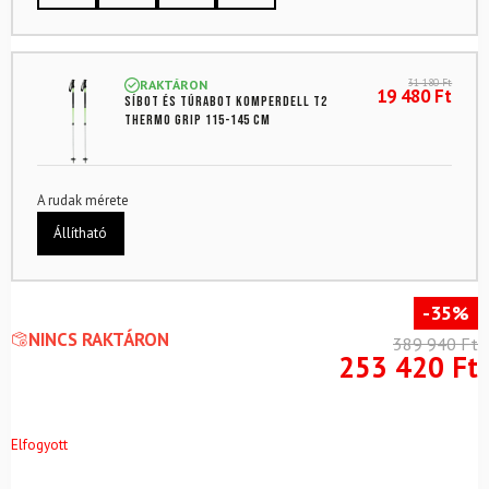
31 180
Ft
RAKTÁRON
19 480
Ft
Síbot és túrabot KOMPERDELL T2
Thermo Grip 115-145 cm
A rudak mérete
Állítható
-35%
NINCS RAKTÁRON
389 940
Ft
253 420
Ft
Elfogyott