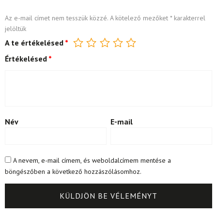
Az e-mail címet nem tesszük közzé.
A kötelező mezőket
*
karakterrel
jelöltük
A te értékelésed
*
Értékelésed
*
Név
E-mail
A nevem, e-mail címem, és weboldalcímem mentése a
böngészőben a következő hozzászólásomhoz.