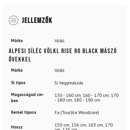
JELLEMZŐK
Márka
Völkl
Alpesi síléc VÖLKL Rise 80 Black mászó
övekkel
Márka
Völkl
Sí típus
Sí hegymászás
Magasságod cm-
150 - 160 cm
,
160 - 170 cm
,
170
- 180 cm
,
180 - 190 cm
ben
Kernel típusa
Fa (Tourlite Woodcore)
150 cm
,
156 cm
,
163 cm
,
170
Hossz
cm
,
175 cm