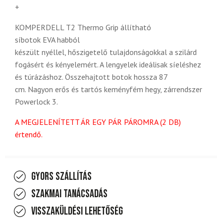
+
KOMPERDELL T2 Thermo Grip állítható
síbotok EVA habból
készült nyéllel, hőszigetelő tulajdonságokkal a szilárd
fogásért és kényelemért. A lengyelek ideálisak síeléshez
és túrázáshoz. Összehajtott botok hossza 87
cm. Nagyon erős és tartós keményfém hegy, zárrendszer
Powerlock 3.
A MEGJELENÍTETT ÁR EGY PÁR PÁROMRA (2 DB)
értendő.
Gyors szállítás
Szakmai tanácsadás
Visszaküldési lehetőség