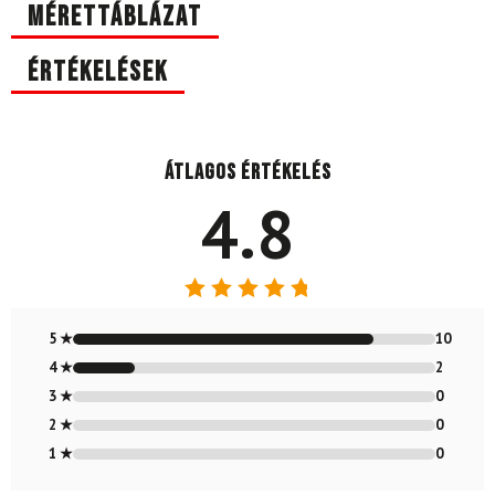
Mérettáblázat
Értékelések
Átlagos értékelés
4.8
Értékelés:
4.83
/ 5
5 ★
10
4 ★
2
3 ★
0
2 ★
0
1 ★
0