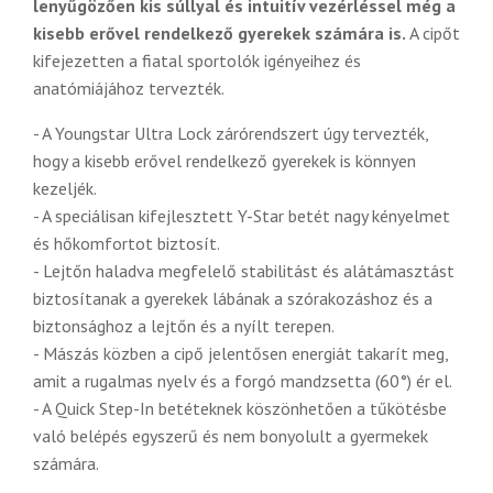
lenyűgözően kis súllyal és intuitív vezérléssel még a
kisebb erővel rendelkező gyerekek számára is.
A cipőt
kifejezetten a fiatal sportolók igényeihez és
anatómiájához tervezték.
- A Youngstar Ultra Lock zárórendszert úgy tervezték,
hogy a kisebb erővel rendelkező gyerekek is könnyen
kezeljék.
- A speciálisan kifejlesztett Y-Star betét nagy kényelmet
és hőkomfortot biztosít.
- Lejtőn haladva megfelelő stabilitást és alátámasztást
biztosítanak a gyerekek lábának a szórakozáshoz és a
biztonsághoz a lejtőn és a nyílt terepen.
- Mászás közben a cipő jelentősen energiát takarít meg,
amit a rugalmas nyelv és a forgó mandzsetta (60°) ér el.
- A Quick Step-In betéteknek köszönhetően a tűkötésbe
való belépés egyszerű és nem bonyolult a gyermekek
számára.