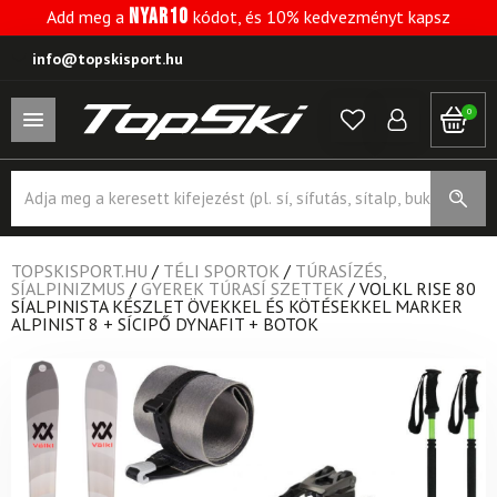
NYAR10
Add meg a
kódot, és 10% kedvezményt kapsz
info@topskisport.hu
0
Products
search
TOPSKISPORT.HU
/
TÉLI SPORTOK
/
TÚRASÍZÉS,
SÍALPINIZMUS
/
GYEREK TÚRASÍ SZETTEK
/
VOLKL RISE 80
SÍALPINISTA KÉSZLET ÖVEKKEL ÉS KÖTÉSEKKEL MARKER
ALPINIST 8 + SÍCIPŐ DYNAFIT + BOTOK