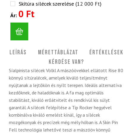
Skitúra sílécek szerelése (
12 000
Ft
)
0 Ft
Ár:
Leírás
Mérettáblázat
Értékelések
Kérdése van?
Síalpinista sílécek Völkl A mászóövekkel ellátott Rise 80
könnyű sítúralécek, amelyek kiváló teljesítményt
nyújtanak a lejtőkön és nyílt terepen. Ideális alternatíva
kezdőknek, de haladóknak is. A fa mag optimális
stabilitást, kiváló erőátvitelt és rendkívül kis súlyt
garantál. A sílécek felépítése a Tip Rocker hegyével
kombinálva kiváló emelést kínál, így a sílécek
mozgékonyak és precízek még mély hóban is. A Skin Pin
Fell technológia lehetővé teszi a mászóöv könnyű