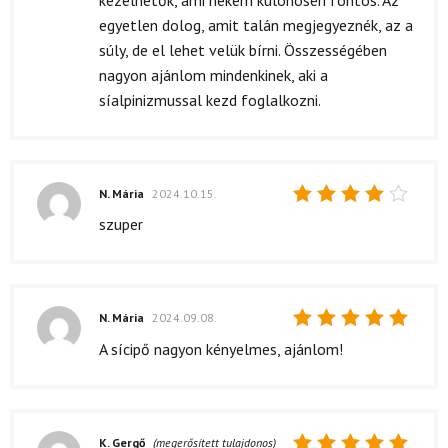
egyetlen dolog, amit talán megjegyeznék, az a
súly, de el lehet velük bírni. Összességében
nagyon ajánlom mindenkinek, aki a
síalpinizmussal kezd foglalkozni.
N. Mária
2024.10.15.
Értékelés:
szuper
4
/ 5
N. Mária
2024.09.08.
Értékelés:
A sícipő nagyon kényelmes, ajánlom!
5
/ 5
K. Gergő
(megerősített tulajdonos)