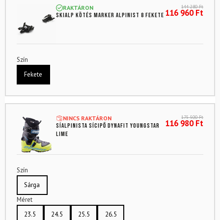
144 280
Ft
RAKTÁRON
116 960
Ft
Skialp kötés MARKER Alpinist 8 fekete
Szín
Fekete
175 500
Ft
NINCS RAKTÁRON
116 980
Ft
Síalpinista sícipő DYNAFIT Youngstar
Lime
Szín
Sárga
Méret
23.5
24.5
25.5
26.5