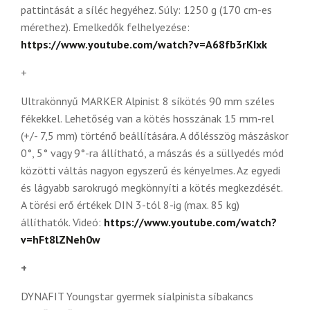
pattintását a síléc hegyéhez. Súly: 1250 g (170 cm-es
mérethez). Emelkedők felhelyezése:
https://www.youtube.com/watch?v=A68fb3rKIxk
+
Ultrakönnyű MARKER Alpinist 8 síkötés 90 mm széles
fékekkel. Lehetőség van a kötés hosszának 15 mm-rel
(+/- 7,5 mm) történő beállítására. A dőlésszög mászáskor
0°, 5° vagy 9°-ra állítható, a mászás és a süllyedés mód
közötti váltás nagyon egyszerű és kényelmes. Az egyedi
és lágyabb sarokrugó megkönnyíti a kötés megkezdését.
A törési erő értékek DIN 3-tól 8-ig (max. 85 kg)
állíthatók. Videó:
https://www.youtube.com/watch?
v=hFt8lZNeh0w
+
DYNAFIT Youngstar gyermek síalpinista síbakancs