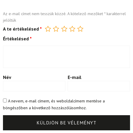
Az e-mail címet nem tesszük közzé.
A kötelező mezőket
*
karakterrel
jelöltük
A te értékelésed
*
Értékelésed
*
Név
E-mail
A nevem, e-mail címem, és weboldalcímem mentése a
böngészőben a következő hozzászólásomhoz.