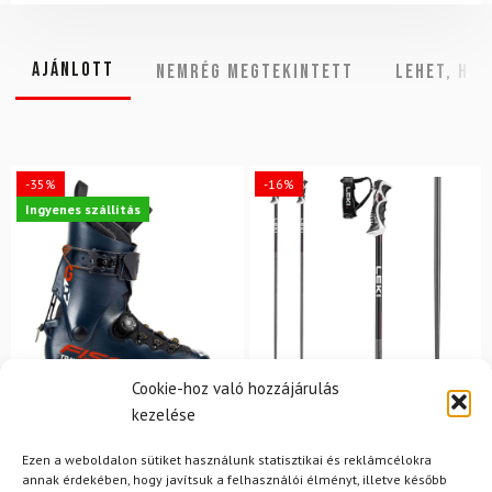
Ajánlott
NEMRÉG MEGTEKINTETT
Lehet, hog
-35%
-16%
Ingyenes szállítás
Cookie-hoz való hozzájárulás
kezelése
26.5
LEKI
FISCHER
Síbotok LEKI Bold Lite S
Ezen a weboldalon sütiket használunk statisztikai és reklámcélokra
Síalpinista sícipő FISCHER
annak érdekében, hogy javítsuk a felhasználói élményt, illetve később