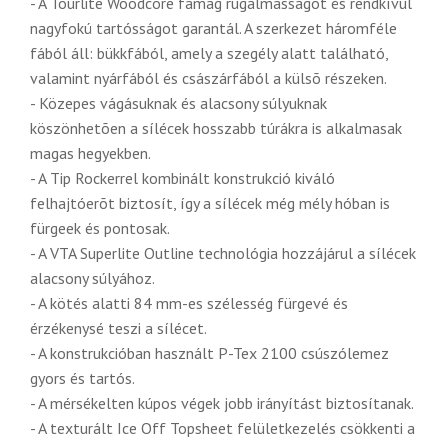
- A Tourlite Woodcore famag rugalmasságot és rendkívül
nagyfokú tartósságot garantál. A szerkezet háromféle
fából áll: bükkfából, amely a szegély alatt található,
valamint nyárfából és császárfából a külsõ részeken.
- Közepes vágásuknak és alacsony súlyuknak
köszönhetõen a sílécek hosszabb túrákra is alkalmasak
magas hegyekben.
- A Tip Rockerrel kombinált konstrukció kiváló
felhajtóerõt biztosít, így a sílécek még mély hóban is
fürgeek és pontosak.
- A VTA Superlite Outline technológia hozzájárul a sílécek
alacsony súlyához.
- A kötés alatti 84 mm-es szélesség fürgevé és
érzékenysé teszi a sílécet.
- A konstrukcióban használt P-Tex 2100 csúszólemez
gyors és tartós.
- A mérsékelten kúpos végek jobb irányítást biztosítanak.
- A texturált Ice Off Topsheet felületkezelés csökkenti a