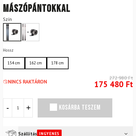
mászópántokkal
Szín
Hossz
154 cm
162 cm
178 cm
272 980
Ft
NINCS RAKTÁRON
175 480
Ft
VÖLKL
KOSÁRBA TESZEM
Rise
84
sítúraléc
mászópántokkal
mennyiség
Szállítás
INGYENES