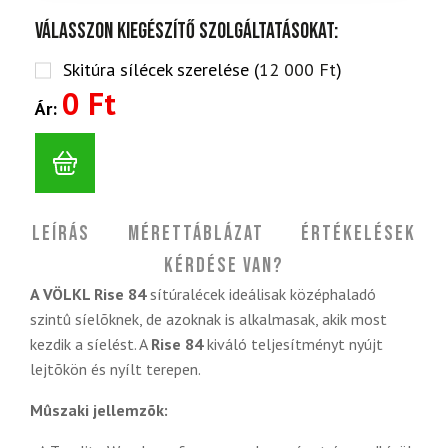
Válasszon kiegészítő szolgáltatásokat:
Skitúra sílécek szerelése (
12 000
Ft
)
0 Ft
Ár:
Leírás
Mérettáblázat
Értékelések
Kérdése van?
A VÖLKL Rise 84
sítúralécek ideálisak középhaladó
szintû síelõknek, de azoknak is alkalmasak, akik most
kezdik a síelést. A
Rise 84
kiváló teljesítményt nyújt
lejtõkön és nyílt terepen.
Mûszaki jellemzõk: