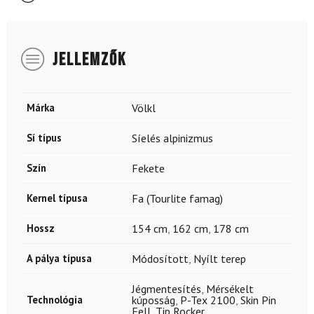
JELLEMZŐK
Márka
Völkl
Sí típus
Síelés alpinizmus
Szín
Fekete
Kernel típusa
Fa (Tourlite famag)
Hossz
154 cm
,
162 cm
,
178 cm
A pálya típusa
Módosított
,
Nyílt terep
Jégmentesítés
,
Mérsékelt
Technológia
kúposság
,
P-Tex 2100
,
Skin Pin
Fell
,
Tip Rocker