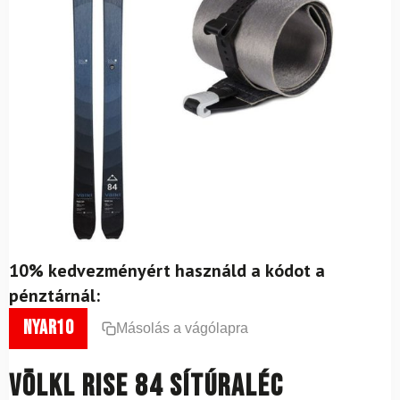
10% kedvezményért használd a kódot a
pénztárnál:
nyar10
Másolás a vágólapra
VÖLKL Rise 84 sítúraléc