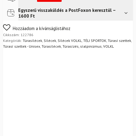
Egyszerű visszaküldés a PostFoxon keresztül –
Futár a címre
Ingyenes
1600 Ft
Nem biztos a választásában? Semmi gond – a terméket
Hozzáadom a kívánságlistához
egyszerűen visszaküldheti 14 napon belül, indoklás nélkül.
Cikkszám:
122786
Mik a visszaküldés feltételei?
Kategóriák:
Túrasílécek
,
Sílécek
,
Sílécek VOLKL
,
TÉLI SPORTOK
,
Túrasí szettek
,
Túrasí szettek - Unisex
,
Túrasílécek
,
Túrasízés, síalpinizmus
,
VOLKL