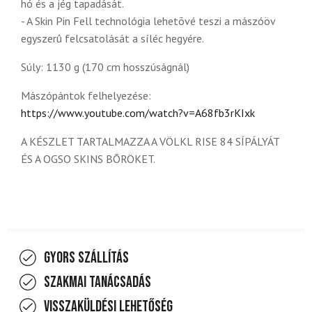
hó és a jég tapadását.
- A Skin Pin Fell technológia lehetõvé teszi a mászóöv
egyszerû felcsatolását a síléc hegyére.
Súly: 1130 g (170 cm hosszúságnál)
Mászópántok felhelyezése:
https://www.youtube.com/watch?v=A68fb3rKIxk
A KÉSZLET TARTALMAZZA A VÖLKL RISE 84 SÍPÁLYÁT
ÉS A OGSO SKINS BÕRÖKET.
Gyors szállítás
Szakmai tanácsadás
Visszaküldési lehetőség