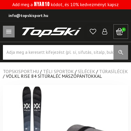
NYAR10
Add meg a
kódot, és 10% kedvezményt kapsz
info@topskisport.hu
0
Products
search
TOPSKISPORT.HU
/
TÉLI SPORTOK
/
SÍLÉCEK
/
TÚRASÍLÉCEK
/
VÖLKL RISE 84 SÍTÚRALÉC MÁSZÓPÁNTOKKAL