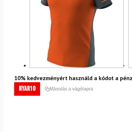
10% kedvezményért használd a kódot a pénz
nyar10
Másolás a vágólapra