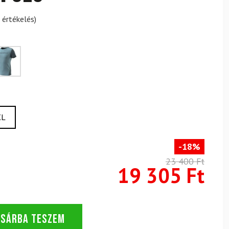
 értékelés)
XL
-18%
23 400 Ft
19 305 Ft
OSÁRBA TESZEM