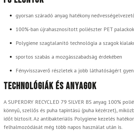
gyorsan száradó anyag hatékony nedvességelvezet
100%-ban újrahasznosított poliészter PET palacko
Polygiene szagtalanító technológia a szagok kial
sportos szabás a mozgásszabadság érdekében
Fényvisszaverő részletek a jobb láthatóságért gye
Technológiák és anyagok
A SUPERDRY RECYCLED 79 SILVER BS anyag 100% poliészt
könnyű, szellős és puha tapintású (puha kézérzet), miköz
időt biztosít. Az antibakteriális Polygiene kezelés haté
felhalmozódását még több napos használat után is.