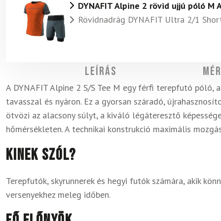
DYNAFIT Alpine 2 rövid ujjú póló M 
Rövidnadrág DYNAFIT Ultra 2/1 Shor
Leírás
Mér
A DYNAFIT Alpine 2 S/S Tee M egy férfi terepfutó póló, a
tavasszal és nyáron. Ez a gyorsan száradó, újrahasznosíto
ötvözi az alacsony súlyt, a kiváló légáteresztő képess
hőmérsékleten. A technikai konstrukció maximális mozgás
Kinek szól?
Terepfutók, skyrunnerek és hegyi futók számára, akik kö
versenyekhez meleg időben.
Fő előnyök