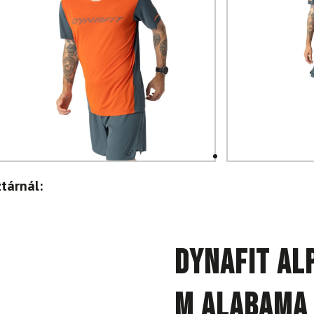
tárnál:
DYNAFIT Alp
M Alabama