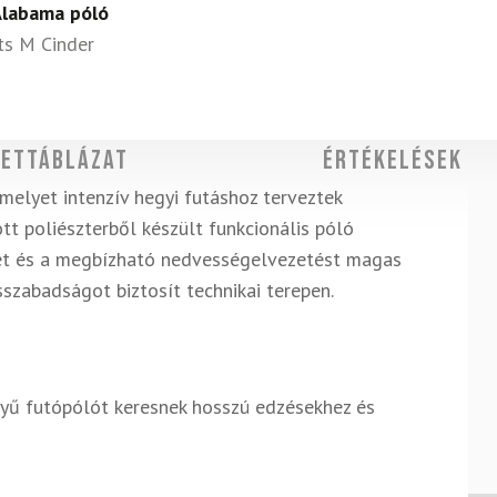
Alabama póló
ts M Cinder
ettáblázat
Értékelések
melyet intenzív hegyi futáshoz terveztek
tt poliészterből készült funkcionális póló
éget és a megbízható nedvességelvezetést magas
szabadságot biztosít technikai terepen.
nnyű futópólót keresnek hosszú edzésekhez és