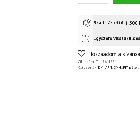
2
rövid
ujjú
póló
1 500
Szállítás ettől
M
Alabama
póló
Egyszerű visszaküldé
Futár a címre
2 400
Ft
mennyiség
FoxPost
1 500
Ft
Nem biztos a választásában
Hozzáadom a kívánsá
napon belül, indoklás nélkül
Cikkszám:
71456-4881
Kategóriák:
DYNAFIT
,
DYNAFIT pólók