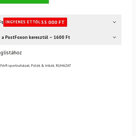
Ft
35 000
FT
INGYENES ETTŐL
s a PostFoxon keresztül – 1600 Ft
? Semmi gond – a terméket egyszerűen visszaküldheti 14
glistához
.
Mik a visszaküldés feltételei?
,
Férfi sportruházat
,
Pólók & trikók
,
RUHÁZAT