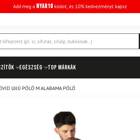
NYAR10
Add meg a
kódot, és 10% kedvezményt kapsz
SZÍTŐK
EGÉSZSÉG
Top márkák
RÖVID UJJÚ PÓLÓ M ALABAMA PÓLÓ