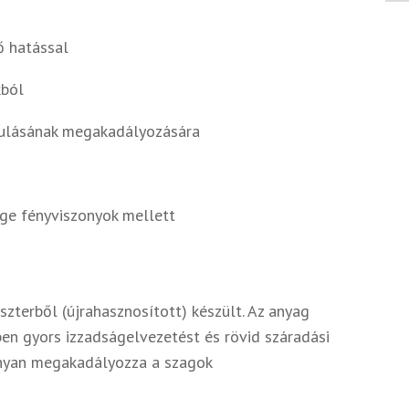
ő hatással
kból
akulásának megakadályozására
nge fényviszonyok mellett
erből (újrahasznosított) készült. Az anyag
ben gyors izzadságelvezetést és rövid száradási
konyan megakadályozza a szagok