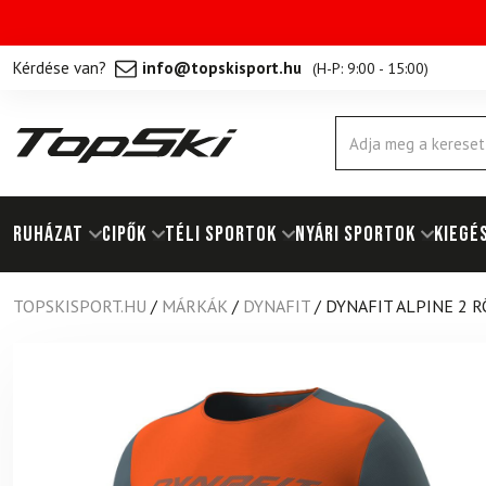
Kérdése van?
info@topskisport.hu
(
H-P: 9:00 - 15:00
)
Products
search
RUHÁZAT
Cipők
TÉLI SPORTOK
NYÁRI SPORTOK
KIEGÉ
TOPSKISPORT.HU
/
MÁRKÁK
/
DYNAFIT
/
DYNAFIT ALPINE 2 