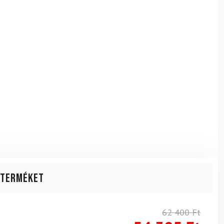
 terméket
62 400
Ft