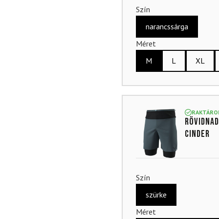
Szín
narancssárga
Méret
M
L
XL
RAKTÁRO
Rövidnad
Cinder
Szín
szürke
Méret