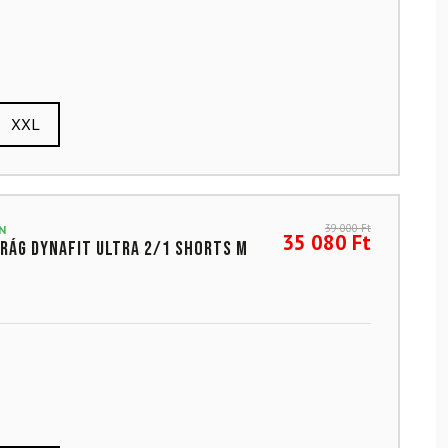
XXL
39 000
Ft
N
35 080
Ft
rág DYNAFIT Ultra 2/1 Shorts M