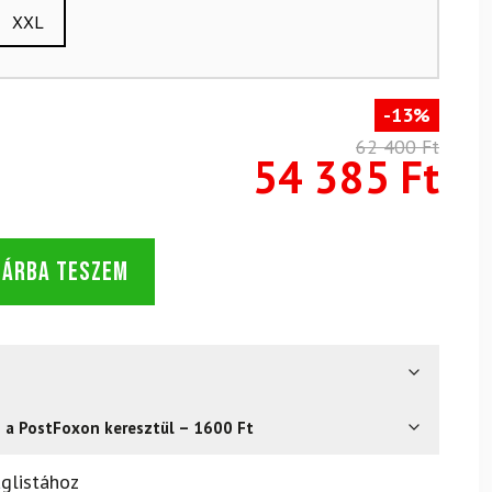
XXL
-13%
62 400 Ft
54 385 Ft
SÁRBA TESZEM
s a PostFoxon keresztül – 1600 Ft
? Semmi gond – a terméket egyszerűen visszaküldheti 14
glistához