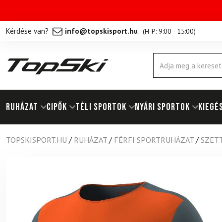
Kérdése van?
info@topskisport.hu
(
H-P: 9:00 - 15:00
)
Products
search
RUHÁZAT
Cipők
TÉLI SPORTOK
NYÁRI SPORTOK
KIEGÉ
TOPSKISPORT.HU
/
RUHÁZAT
/
FÉRFI SPORTRUHÁZAT
/
SZETT