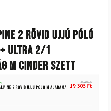
ine 2 rövid ujjú póló
+ Ultra 2/1
g M Cinder szett
23 400
Ft
N
19 305
Ft
Alpine 2 rövid ujjú póló M Alabama