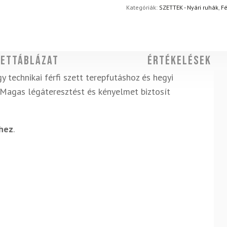
napon belül, indoklás nélkül
M
Kategóriák:
SZETTEK - Nyári ruhák
,
Fé
Cinder
szett
mennyiség
ettáblázat
Értékelések
y technikai férfi szett terepfutáshoz és hegyi
 Magas légáteresztést és kényelmet biztosít
khez
.