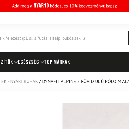
NYAR10
Add meg a
kódot, és 10% kedvezményt kapsz
SZÍTŐK
EGÉSZSÉG
Top márkák
EK - NYÁRI RUHÁK
/
DYNAFIT ALPINE 2 RÖVID UJJÚ PÓLÓ M A