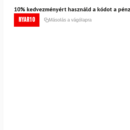
10% kedvezményért használd a kódot a pénz
nyar10
Másolás a vágólapra