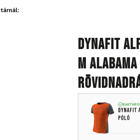
tárnál:
DYNAFIT Alp
M Alabama 
rövidnadrá
RAKTÁRO
DYNAFIT 
póló