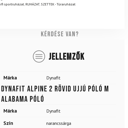
.
Mik a visszaküldés feltételei?
rfi sportruházat
,
RUHÁZAT
,
SZETTEK - Túraruházat
Kérdése van?
JELLEMZŐK
Márka
Dynafit
DYNAFIT Alpine 2 rövid ujjú póló M
Alabama póló
Márka
Dynafit
Szín
narancssárga