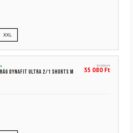
XXL
39 000
Ft
N
35 080
Ft
rág DYNAFIT Ultra 2/1 Shorts M