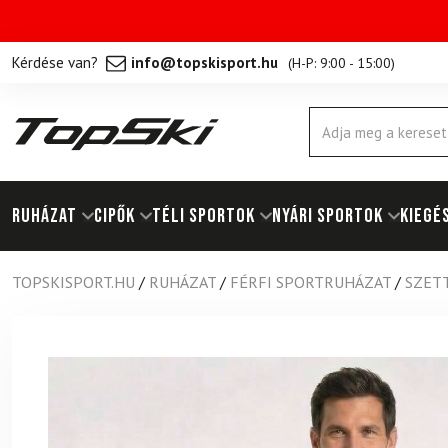
Kérdése van?
info@topskisport.hu
(
H-P: 9:00 - 15:00
)
Products
search
RUHÁZAT
Cipők
TÉLI SPORTOK
NYÁRI SPORTOK
KIEGÉ
TOPSKISPORT.HU
/
RUHÁZAT
/
FÉRFI SPORTRUHÁZAT
/
SZETT