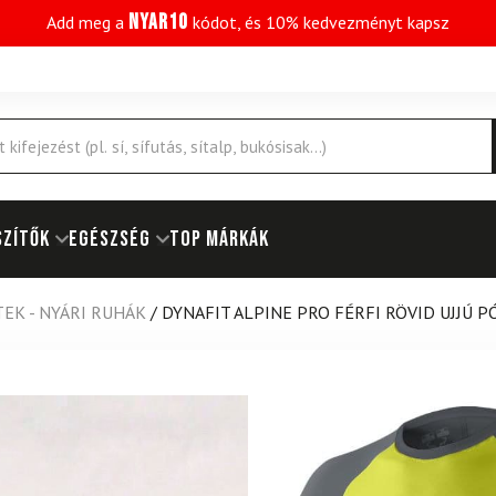
NYAR10
Add meg a
kódot, és 10% kedvezményt kapsz
SZÍTŐK
EGÉSZSÉG
Top márkák
EK - NYÁRI RUHÁK
/
DYNAFIT ALPINE PRO FÉRFI RÖVID UJJÚ 