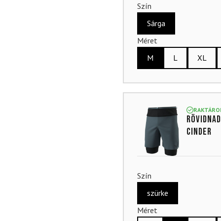
Szín
Sárga
Méret
M
L
XL
RAKTÁRO
Rövidnad
Cinder
Szín
szürke
Méret