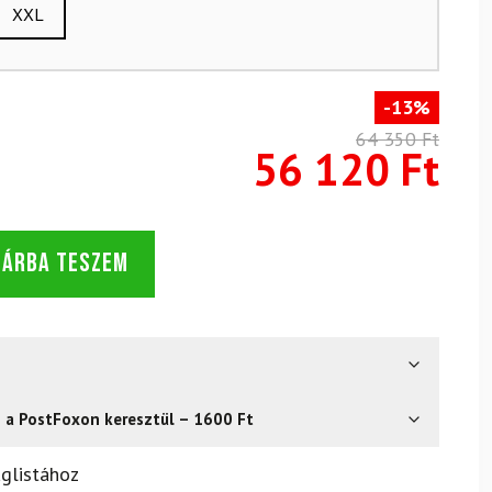
XXL
-13%
64 350 Ft
56 120 Ft
SÁRBA TESZEM
s a PostFoxon keresztül – 1600 Ft
? Semmi gond – a terméket egyszerűen visszaküldheti 14
glistához