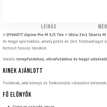
Leírás
Mér
A
DYNAFIT Alpine Pro M S/S Tee + Ultra 2in1 Shorts M
és hegyi sportokhoz, amely pólót és 2in1 futónadrágot 
biztosít hosszú távokon.
Ideális
terepfutáshoz, ultrafutáshoz és hegyi edzése
Kinek ajánlott
Futóknak, akik könnyű és funkcionális ruházatot keresnek.
Fő előnyök
Gyorsan száradó anyag