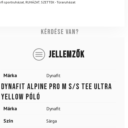
.
Mik a visszaküldés feltételei?
rfi sportruházat
,
RUHÁZAT
,
SZETTEK - Túraruházat
Kérdése van?
JELLEMZŐK
Márka
Dynafit
DYNAFIT Alpine Pro M S/S Tee Ultra
Yellow póló
Márka
Dynafit
Szín
Sárga