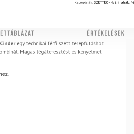
napon belül, indoklás nélkül
Cinder
Kategóriák:
SZETTEK - Nyári ruhák
,
Fé
szett
mennyiség
ettáblázat
Értékelések
 Cinder
egy technikai férfi szett terepfutáshoz
kombinál. Magas légáteresztést és kényelmet
khez
.