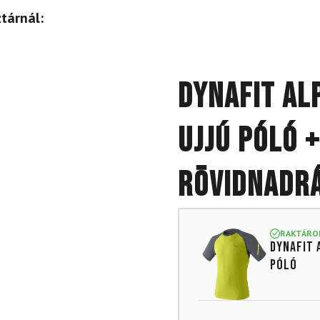
tárnál:
DYNAFIT Al
ujjú póló +
rövidnadrá
RAKTÁRO
DYNAFIT 
póló