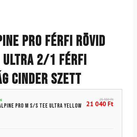
pine Pro férfi rövid
 Ultra 2/1 férfi
g Cinder szett
25 350
Ft
N
21 040
Ft
Alpine Pro M S/S Tee Ultra Yellow