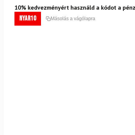
10% kedvezményért használd a kódot a pénz
nyar10
Másolás a vágólapra