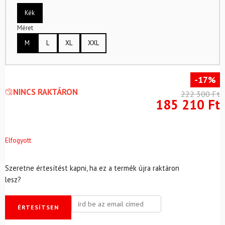
Kék
Méret
M
L
XL
XXL
-17%
NINCS RAKTÁRON
222 300
Ft
185 210
Ft
Elfogyott
Szeretne értesítést kapni, ha ez a termék újra raktáron
lesz?
ÉRTESÍTSEN