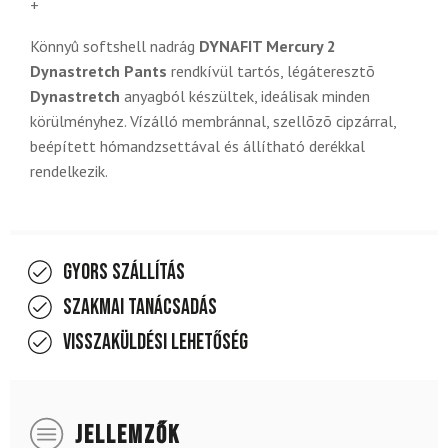
+
Könnyû softshell nadrág
DYNAFIT Mercury 2
Dynastretch Pants
rendkívül tartós, légáteresztõ
Dynastretch
anyagból készültek, ideálisak minden
körülményhez. Vízálló membránnal, szellõzõ cipzárral,
beépített hómandzsettával és állítható derékkal
rendelkezik.
Gyors szállítás
Szakmai tanácsadás
Visszaküldési lehetőség
JELLEMZŐK