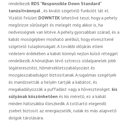
rendelkezik
RDS "Responsible Down Standard"
tanúsítvánnyal
, és kiváló szigetelõ funkciót lát el.
Vízálló felület
DOWNTEK
lehetõvé teszi, hogy a pehely
megõrizze sûrûségét és melegét még akkor is, ha
nedvességnek van kitéve. A pehely gyorsabban szárad, és a
kabát mosógépben mosható anélkül, hogy elveszítené
szigetelõ tulajdonságait. A további idõjárás elleni
védelem érdekében a kabát könnyû nejlon külsõ réteggel
rendelkezik. A hónaljban lévõ sztreccs oldalpanelek jobb
légáteresztést, hõmérsékletszabályozást és
mozgásszabadságot biztosítanak. A rugalmas szegélyek
és mandzsetták a helyén tartják a kabátot, és
megakadályozzák a puffadást vagy a hõveszteséget.
kis
súlyának köszönhetõen
és kis méretû, ez a kabát
minden hátizsákba illeszkedik. A tolltartó elegendõ
zsebet biztosít az energiazselék, rudak és más alapvetõ
dolgok tárolására.