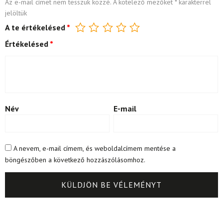
Az e-mail címet nem tesszük közzé.
A kötelező mezőket
*
karakterrel
jelöltük
A te értékelésed
*
Értékelésed
*
Név
E-mail
A nevem, e-mail címem, és weboldalcímem mentése a
böngészőben a következő hozzászólásomhoz.