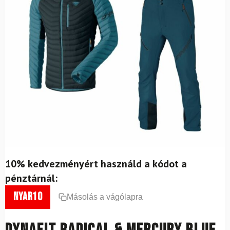
10% kedvezményért használd a kódot a
pénztárnál:
nyar10
Másolás a vágólapra