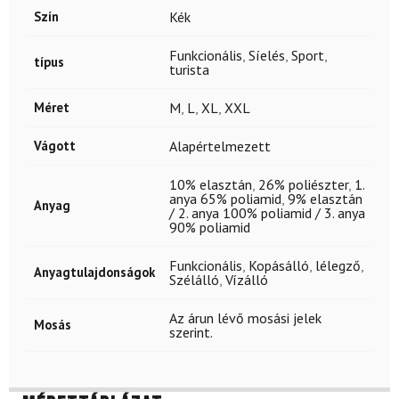
Szín
Kék
Funkcionális
,
Síelés
,
Sport
,
típus
turista
Méret
M
,
L
,
XL
,
XXL
Vágott
Alapértelmezett
10% elasztán
,
26% poliészter
,
1.
anya 65% poliamid
,
9% elasztán
Anyag
/ 2. anya 100% poliamid / 3. anya
90% poliamid
Funkcionális
,
Kopásálló
,
lélegző
,
Anyagtulajdonságok
Szélálló
,
Vízálló
Az árun lévő mosási jelek
Mosás
szerint.