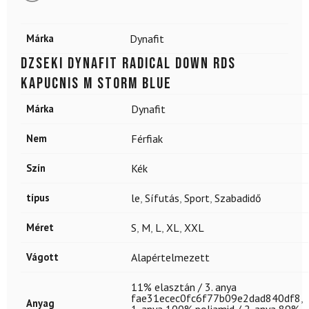
Márka
Dynafit
Dzseki DYNAFIT Radical Down RDS
kapucnis M Storm Blue
Márka
Dynafit
Nem
Férfiak
Szín
Kék
típus
le
,
Sífutás
,
Sport
,
Szabadidő
Méret
S
,
M
,
L
,
XL
,
XXL
Vágott
Alapértelmezett
11% elasztán / 3. anya
fae31ecec0fc6f77b09e2dad840df8
,
Anyag