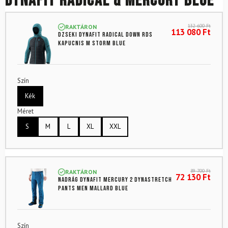
DYNAFIT Radical & Mercury Blue
132 600
Ft
RAKTÁRON
113 080
Ft
Dzseki DYNAFIT Radical Down RDS
kapucnis M Storm Blue
Szín
Kék
Méret
S
M
L
XL
XXL
89 700
Ft
RAKTÁRON
72 130
Ft
Nadrág DYNAFIT Mercury 2 Dynastretch
Pants Men Mallard Blue
Szín