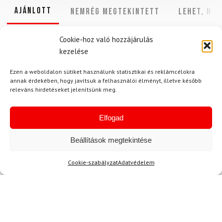
Ajánlott
NEMRÉG MEGTEKINTETT
Lehet, hog
Cookie-hoz való hozzájárulás
kezelése
-15%
-9%
Ezen a weboldalon sütiket használunk statisztikai és reklámcélokra
Ingyenes szállítás
annak érdekében, hogy javítsuk a felhasználói élményt, illetve később
releváns hirdetéseket jelenítsünk meg.
Elfogad
Beállítások megtekintése
Cookie-szabályzat
Adatvédelem
45-47
L
DAINESE
SPYDER
DAINESE Thermo hosszú
Sínadrág SPYDER Dare
zokni
Lengths Fekete