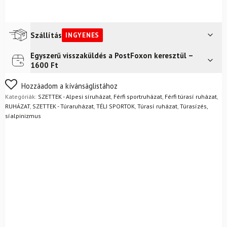
Szállítás
INGYENES
Egyszerű visszaküldés a PostFoxon keresztül –
Futár a címre
Ingyenes
1600 Ft
FoxPost
Ingyenes
Nem biztos a választásában? Semmi gond – a terméket
Hozzáadom a kívánságlistához
egyszerűen visszaküldheti 14 napon belül, indoklás nélkül.
Kategóriák:
SZETTEK - Alpesi síruházat
,
Férfi sportruházat
,
Férfi túrasí ruházat
,
Mik a visszaküldés feltételei?
RUHÁZAT
,
SZETTEK - Túraruházat
,
TÉLI SPORTOK
,
Túrasí ruházat
,
Túrasízés,
síalpinizmus