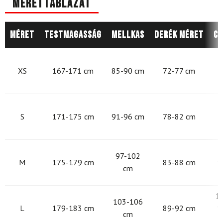
Mérettáblázat
Méret
Testmagasság
Mellkas
Derék méret
Cs
8
XS
167-171 cm
85-90 cm
72-77 cm
9
S
171-175 cm
91-96 cm
78-82 cm
9
97-102
M
175-179 cm
83-88 cm
1
cm
1
103-106
L
179-183 cm
89-92 cm
1
cm