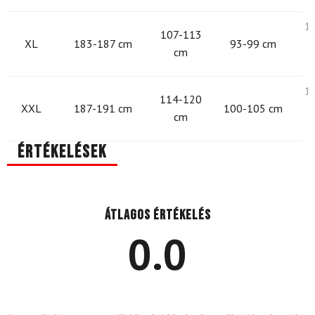
1
107-113
XL
183-187 cm
93-99 cm
1
cm
1
114-120
XXL
187-191 cm
100-105 cm
1
cm
Értékelések
Átlagos értékelés
0.0