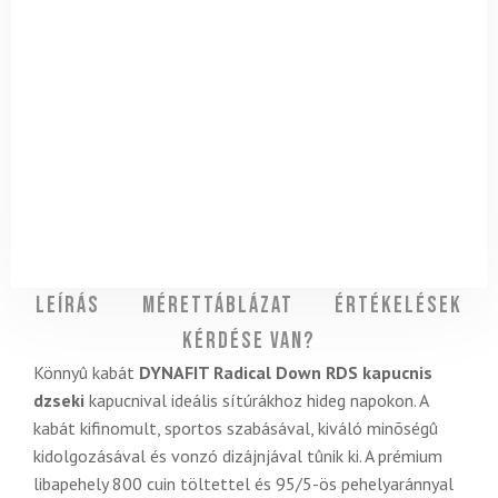
Leírás
Mérettáblázat
Értékelések
Kérdése van?
Könnyû kabát
DYNAFIT Radical Down RDS kapucnis
dzseki
kapucnival ideális sítúrákhoz hideg napokon. A
kabát kifinomult, sportos szabásával, kiváló minõségû
kidolgozásával és vonzó dizájnjával tûnik ki. A prémium
libapehely 800 cuin töltettel és 95/5-ös pehelyaránnyal