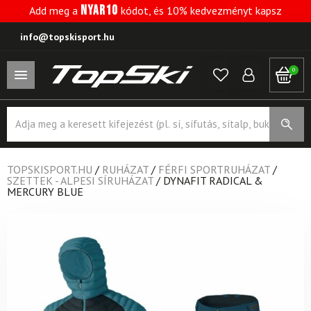
NYAR10
Add meg a
kódot, és 10% kedvezményt kapsz
info@topskisport.hu
0
Products
search
TOPSKISPORT.HU
/
RUHÁZAT
/
FÉRFI SPORTRUHÁZAT
/
SZETTEK - ALPESI SÍRUHÁZAT
/
DYNAFIT RADICAL &
MERCURY BLUE