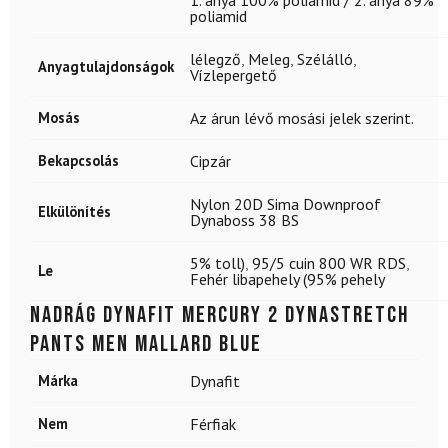
1. anya 100% poliamid / 2. anya 89%
poliamid
lélegző
,
Meleg
,
Szélálló
,
Anyagtulajdonságok
Vízlepergető
Mosás
Az árun lévő mosási jelek szerint.
Bekapcsolás
Cipzár
Nylon 20D Sima Downproof
Elkülönítés
Dynaboss 38 BS
5% toll)
,
95/5 cuin 800 WR RDS
,
Le
Fehér libapehely (95% pehely
Nadrág DYNAFIT Mercury 2 Dynastretch
Pants Men Mallard Blue
Márka
Dynafit
Nem
Férfiak